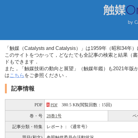
「触媒（Catalysts and Catalysis）」は1959年（昭
このサイトをつかって，どなたでも全記事の検索と結果（書
ドもできます．
また，「触媒技術の動向と展望」（触媒年鑑）も2021年
は
こちら
をご参照ください．
記事情報
PDF
380.5 KB(閲覧回数：15回)
PDF
巻・号
28巻1号
ペ
記事分類・特集
レポート：《通常号》
題目(和文)
参照触媒委員会活動状況