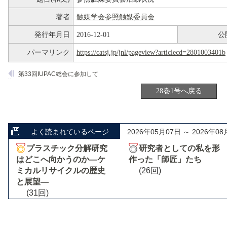
著者
触媒学会参照触媒委員会
発行年月日
2016-12-01
公
パーマリンク
https://catsj.jp/jnl/pageview?articlecd=2801003401b
第33回IUPAC総会に参加して
28巻1号へ戻る
よく読まれているページ
2026年05月07日 ～ 2026年08
プラスチック分解研究
研究者としての私を形
はどこへ向かうのか―ケ
作った「師匠」たち
ミカルリサイクルの歴史
(26回)
と展望―
(31回)