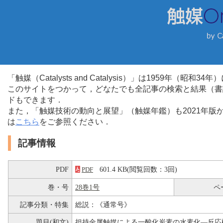
「触媒（Catalysts and Catalysis）」は1959年（昭
このサイトをつかって，どなたでも全記事の検索と結果（書
ドもできます．
また，「触媒技術の動向と展望」（触媒年鑑）も2021年
は
こちら
をご参照ください．
記事情報
PDF
601.4 KB(閲覧回数：3回)
PDF
巻・号
28巻1号
ペ
記事分類・特集
総説：《通常号》
題目(和文)
担持金属触媒による一酸化炭素の水素化―反応