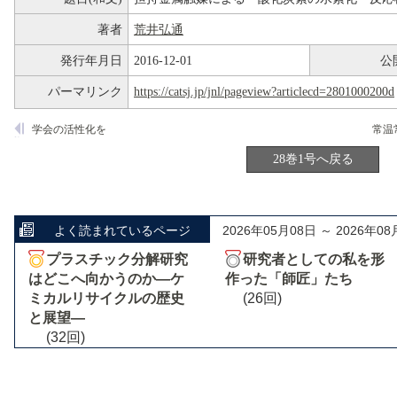
著者
荒井弘通
発行年月日
2016-12-01
公
パーマリンク
https://catsj.jp/jnl/pageview?articlecd=2801000200d
学会の活性化を
常温
28巻1号へ戻る
よく読まれているページ
2026年05月08日 ～ 2026年08
プラスチック分解研究
研究者としての私を形
はどこへ向かうのか―ケ
作った「師匠」たち
ミカルリサイクルの歴史
(26回)
と展望―
(32回)