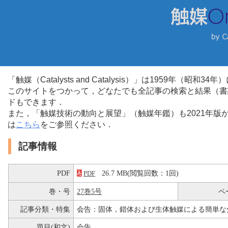
「触媒（Catalysts and Catalysis）」は1959年（昭
このサイトをつかって，どなたでも全記事の検索と結果（書
ドもできます．
また，「触媒技術の動向と展望」（触媒年鑑）も2021年
は
こちら
をご参照ください．
記事情報
PDF
26.7 MB(閲覧回数：1回)
PDF
巻・号
27巻5号
ペ
記事分類・特集
会告：固体，錯体および生体触媒による簡単な
題目(和文)
会告