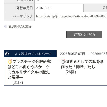
発行年月日
2016-12-01
公
パーマリンク
https://catsj.jp/jnl/pageview?articlecd=2705999900d
触媒関係文献紹介
27巻5号へ戻る
よく読まれているページ
2026年05月07日 ～ 2026年08
プラスチック分解研究
研究者としての私を形
はどこへ向かうのか―ケ
作った「師匠」たち
ミカルリサイクルの歴史
(26回)
と展望―
(31回)