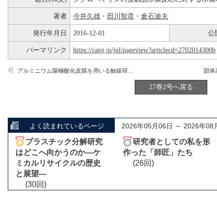
著者
今井久雄
・
田川智彦
・
倉石迪夫
発行年月日
2016-12-01
公
パーマリンク
https://catsj.jp/jnl/pageview?articlecd=2702014300b
アルミニウム陽極酸化皮膜を用いる触媒研究(6)1-ブテンの異性化
27巻2号へ戻る
よく読まれているページ
2026年05月06日 ～ 2026年08
プラスチック分解研究
研究者としての私を形
はどこへ向かうのか―ケ
作った「師匠」たち
ミカルリサイクルの歴史
(26回)
と展望―
(30回)