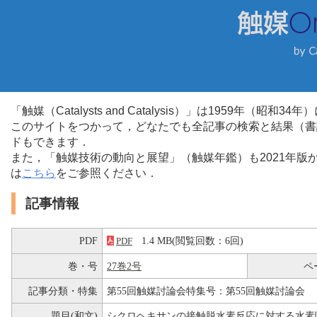
「触媒（Catalysts and Catalysis）」は1959年（昭
このサイトをつかって，どなたでも全記事の検索と結果（書
ドもできます．
また，「触媒技術の動向と展望」（触媒年鑑）も2021年
は
こちら
をご参照ください．
記事情報
PDF
1.4 MB(閲覧回数：6回)
PDF
巻・号
27巻2号
ペ
記事分類・特集
第55回触媒討論会特集号：第55回触媒討論会
題目(和文)
シクロヘキサンの接触脱水素反応に対する水素