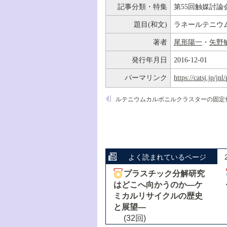
記事分類・特集
第55回触媒討論
題目(和文)
ラネールテニウ
著者
尾形陽一
・
矢野
発行年月日
2016-12-01
パーマリンク
https://catsj.jp/j
よく読まれているページ
プラスチック分解研究
はどこへ向かうのか―ケ
ミカルリサイクルの歴史
と展望―
(32回)