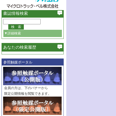
書誌情報検索
▼詳細検索
あなたの検索履歴
必ず含む
参照触媒ポータル
巻・号指定
巻
号
範囲指定
巻
号～
巻
会員の方は、下のバナーから
号
限定公開情報を閲覧できます。
触媒年鑑
年度
記事種別
マーク：
マークあり