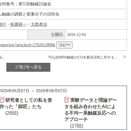
会特集号：第55回触媒討論会
ム触媒の調製と窒素分子の活性化
敏行
・
秋鹿研一
・
大西孝治
公開日
2016-12-01
nl/pageview?articlecd=2702012800k
ルテニウムカルボニルクラスターの固定化と触媒作用
TiO
担持Rh触媒のCO水素化活性に対する金属-担体間相互作用の速度論的検討
2
27巻2号へ戻る
2026年05月07日 ～ 2026年08月07日
研究者としての私を形
実験データと理論デー
作った「師匠」たち
タを組み合わせたAIによ
(26回)
る不均一系触媒反応への
アプローチ
(17回)