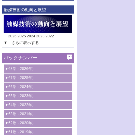
触媒技術の動向と展望
2026
2025
2024
2023
2022
▼…さらに表示する
バックナンバー
▼68巻（2026年）
1号 過酸化水素合成に関する研究動向
▼67巻（2025年）
2号 コンピューター技術により加速する
1号 CO
水素化によるグリーン燃料/グリ
▼66巻（2024年）
2
触媒開発
ーンケミカル製造
1号 低次元ナノ構造を有する触媒材料
▼65巻（2023年）
3号 有機分子変換やCO
資源化のための
2
2号 水素製造のための水分解技術に関す
2号 規制反応場を活用した固体触媒研究
1号 炭素が関わる触媒機能
▼64巻（2022年）
光触媒に関する最近の研究
る最近の研究
の新展開
2号 プラスチックケミカルリサイクルの
1号 合成ガス製造とCOを用いるケミカル
▼63巻（2021年）
B号 第137回触媒討論会（2026年）
3号 オレフィン系樹脂の精密合成に関す
3号 未踏分子変換を目指した酸化触媒プ
ための触媒技術
ズ合成の最新動向
1号 金触媒の新展開
▼62巻（2020年）
る最新技術
ロセスの最前線
3号 非酸化物系金属化合物を基盤とした
2号 化学品合成のための合金触媒開発
2号 ペロブスカイト
1号 触媒設計を拓く欠陥構造のキャラク
▼61巻（2019年）
4号 アルコール類の効率的変換を実現す
4号 シンクロトロン放射光および中性子
触媒材料の開発