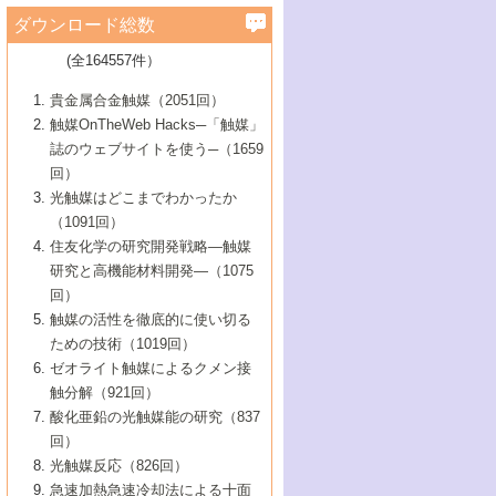
学）
7号 水素を利用する化成品合成の新潮流
6号 新しい固体酸触媒技術
5号 触媒を有効に使うための技術
ールホテル豊橋）
蔵技術の進歩
まで─
3号 メソポーラス物質の新展開
立大学）
3号 実用的ファインケミカル合成プロセス
ダウンロード総数
2号 第97回触媒討論会
1号 最近の触媒担体とその効果
▼46巻（2004年）
7号 ゼオライト合成における最近の進歩
6号 第106回触媒討論会
5号 CO
が関わる触媒・材料
B号 第111回触媒討論会（2013年・関西大
4号 錯体を利用したユニークな表面構造の
を実現する触媒
2
3号 リビング重合触媒の最近の展開
2号 第95回触媒討論会
(全164557件）
1号 部分酸化反応触媒の最前線
▼45巻（2003年）
学）
構築と機能
7号 有機分子触媒による精密有機合成
4号 バイオマス活用のための技術開発
6号 第104回触媒討論会
4号 今後の液体燃料を支える触媒技術
3号 化成品を合成するゼオライト触媒
2号 第93回触媒討論会
1号 なぜこの触媒が良いのか？
▼44巻（2002年）
貴金属合金触媒（2051回）
5号 若手会員による触媒研究の未来展望1：
8号 高機能化ポリオレフィンに向けた重合
5号 こんな物質，あんな物質―新たな触媒
7号 持続可能社会実現のための触媒および
5号 水素製造・貯蔵のための触媒技術の新
4号 水分解用光触媒材料
3号 特殊エネルギー場の触媒反応
触媒OnTheWeb Hacks─「触媒」
企業編
2号 第91回触媒討論会
触媒の最近の進展
1号 高次制御された触媒の化学
▼43巻（2001年）
の可能性―
触媒関連技術
しい展開
誌のウェブサイトを使う─（1659
5号 時間分解分光の進歩と応用
4号 生体内における金属の触媒作用
6号 第102回触媒討論会
3号 最近の自動車排ガス処理技術
2号 第89回触媒討論会
1号 グリーンケミストリーと触媒
▼42巻（2000年）
6号 第100回触媒討論会
8号 未来を拓く金属錯体
回）
6号 第98回触媒討論会
6号 第96回触媒討論会
5号 ファインケミカルズの展開に寄与する
7号 触媒・化学反応における計算化学の進
4号 触媒研究の現状と将来─第90回触媒討論
3号 触媒を利用した電気化学の新展開
2号 第87回触媒討論会特集号
1号 触媒反応工学の明日を拓く
▼41巻（1999年）
7号 『結晶の化学』を活かした触媒研究
光触媒はどこまでわかったか
7号 基礎化学品製造の触媒技術
触媒
歩
会Aから
7号 未来型金属錯体触媒開発への展望
4号 ナノ材料の調製と機能化
（1091回）
3号 生体触媒とバイオプロセス
2号 第85回触媒討論会
8号 イオン液体の応用
1号 孔、穴、あな?-特異な空間とその利用-
▼40巻（1998年）
8号 多機能型リアクター
6号 第94回触媒討論会
8号 若手研究者による触媒研究の未来展望
5号 基礎化学品製造の触媒技術
8号 超臨界流体を用いた化学プロセスの新
住友化学の研究開発戦略―触媒
5号 こんな触媒が欲しい
4号 水素製造・利用の触媒化学
3号 反応ダイナミクス
2号 第83回触媒討論会
1号 創立40周年記念・触媒化学この10年の
▼39巻（1997年）
2：大学・研究所編
展開
研究と高機能材料開発―（1075
7号 サブナノレベルでみた新しい表面現象
6号 第92回触媒討論会
6号 第90回触媒討論会
5号 触媒研究における新しい切り口：コン
進展と21世紀への提言/創立40周年記念・触
4号 超臨界流体の触媒反応への応用
3号 均一系触媒反応最前線
1号 均一系と不均一系触媒反応-その特徴と
回）
▼38巻（1996年）
8号 オレフィン重合触媒の新たな展
7号 基礎化学品製造の触媒技術
ビナトリアルケミストリー
媒学会この10年の歩みとこれから/創立40周
7号 触媒研究と学術雑誌/情報
5号 触媒のおもしろさをどのように伝える
接点
触媒の活性を徹底的に使い切る
4号 実用炭素材料の新展開
1号 触媒の構造と触媒作用/C1化学を中心と
▼37巻（1995年）
年記念・記録は語る
8号 資源の循環と触媒技術
6号 第88回触媒討論会特集号
か
ための技術（1019回）
8号 若い世代からみた触媒化学の現状と未
2号 第79回触媒討論会
5号 研究の方法論を考える
する21世紀への触媒
1号 ファインケミカルズと固体触媒
▼36巻（1994年）
2号 第81回触媒討論会
ゼオライト触媒によるクメン接
来
7号 企業における触媒研究のブレークスル
6号 第86回触媒討論会
3号 最新NO除去触媒の実用化研究
6号 第84回触媒討論会
2号 第77回触媒討論会
2号 第75回触媒討論会
触分解（921回）
1号 電気化学と触媒
▼35巻（1993年）
ー
3号 計算機触媒化学へのさそい
7号 水素化精製触媒の新しい展開
4号 新しい反応場を目指した触媒調製
7号 機能性金属材料と触媒
3号 オリンピックメダル:金・銀・銅はどん
酸化亜鉛の光触媒能の研究（837
3号 希土類を利用した触媒
2号 第73回触媒討論会
8号 この材料を触媒として使ってみません
4号 触媒劣化の制御と予測
1号 工業触媒開発マニュアル―探索から工
▼34巻（1992年）
8号 新しい反応性と機能性を目指した金属
な触媒作用を示すか
回）
5号 反応・分離技術の新しい展開
8号 触媒研究へのNMRの応用と展望
か？
業化まで
4号 触媒とリサイクル
3号 C4化学の展開
5号 最新の実用プロセスと触媒
クラスタ-化学
1号 インパクトを与えたこの研究
▼33巻（1991年）
光触媒反応（826回）
4号 触媒作用における機能の複合化
6号 第80回触媒討論会
2号 第71回触媒討論会
5号 エネルギー変換触媒
4号 《通常号》
6号 第82回触媒討論会
急速加熱急速冷却法による十面
2号 第69回触媒討論会
1号 触媒プロセス開発マニュアル―探索か
▼32巻（1990年）