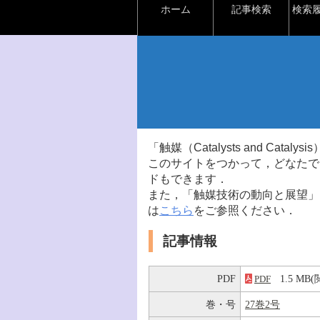
ホーム
記事検索
検索
「触媒（Catalysts and Ca
このサイトをつかって，どなたで
ドもできます．
また，「触媒技術の動向と展望」
は
こちら
をご参照ください．
記事情報
PDF
1.5 M
PDF
巻・号
27巻2号