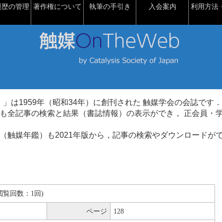
履歴の管理
著作権について
執筆の手引き
入会案内
利用方法・
talysis）」は1959年（昭和34年）に創刊された 触媒学会の会誌です．
も全記事の検索と結果（書誌情報）の表示ができ， 正会員・
（触媒年鑑）も2021年版から，記事の検索やダウンロードが
B(閲覧回数：1回)
ページ
128