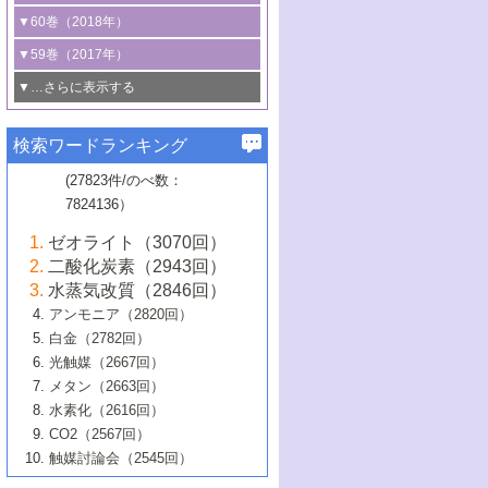
3号 CO
の排出削減および有効活用のた
タリゼーション
2
3号 特殊反応場を利用した触媒的分子変
る非貴金属触媒の研究動向
線を利用した触媒解析技術の最先端
1号 物質移動制御に着目した触媒プロセ
▼60巻（2018年）
4号 格子酸素・格子酸素欠陥を利用した
めの触媒技術
換反応
2号 機能化学品製造に資するクリーンな
ス開発
5号 ゼオライトの合成と応用における研
5号 単原子触媒
触媒反応
1号 固体酸触媒の最新の研究動向
▼59巻（2017年）
触媒的酸化反応
4号 若手による情報発信企画～とびたて
4号 多孔質材料を用いた触媒の新展開
究動向
2号 CO
フリー水素サプライチェーンに
2
6号 参照触媒委員会からのお知らせ
5号 生体触媒によるエネルギー変換反応
2号 二酸化炭素からの有用化学品合成
1号 いたるところに，触媒
▼…さらに表示する
若き触媒の研究者たち～（1）
3号 水処理のための触媒化学
5号 情報学的手法を用いた触媒開発
6号 ヘテロ接合界面
関わる触媒開発動向
B号 第133回触媒討論会（2023年）
6号 窒素とリンの循環のための触媒・機
3号 ナノ粒子・クラスター触媒の最前線
2号 機能性材料の局所構造解析のための
5号 若手による情報発信企画～とびたて
▼58巻（2016年）
4号 光触媒を用いた水分解の最新の研究
6号 カーボンニュートラルに向けた電解
B号 第135回触媒討論会（2025年）
3号 精密高分子合成に関する最近の研究
能性材料
最先端技術
検索ワードランキング
4号 60周年記念企画
若き触媒の研究者たち～（2）
動向
技術
1号 ユニークな構造の高分子を生み出す触
▼57巻（2015年）
動向
B号 第131回触媒討論会（2023年）
3号 無機分離膜材料の開発と触媒反応プ
5号 進化するゼオライト合成技術
6号 石油のノーブル・ユースを志向した
媒技術
(27823件/のべ数：
5号 次世代の触媒プロセスを支えるマイ
B号 第127回触媒討論会（2021年・オン
1号 水素キャリアにかかわる触媒技術の新
4号 バイオマス化成品製造のための触媒
▼56巻（2014年）
ロセスへの適用
触媒技術
7824136）
クロ波
6号 非貴金属系触媒における電気化学的
ライン開催(Zoom)のみ）
2号 リグニンからの化成品製造に向けた触
展開
技術
1号 特殊環境場を利用した材料合成
▼55巻（2013年）
4号 触媒研究における計算科学の利用
酸素還元反応
B号 第129回触媒討論会（2022年・京都
媒技術
6号 メタン転換技術の最新動向
ゼオライト（3070回）
2号 石油精製用触媒の最近の進展
5号 固体触媒による含窒素有機化合物変
2号 光触媒反応機構に関する最新の研究動
1号 高耐久性燃料電池システム用触媒にお
大学：オンライン・対面開催）
▼54巻（2012年）
5号 水素のふるまいを解き明かす最先端
B号 第121回触媒討論会（2018年・東京
3号 触媒研究の最先端～とびたて若き研究
二酸化炭素（2943回）
B号 第125回触媒討論会（2020年・工学
換の最前線
3号 固体酸化物形燃料電池（SOFC）におけ
向
ける新展開
研究
大学）
1号 規則性多孔体の利用技術における最近
▼53巻（2011年）
者たち～（1）
水蒸気改質（2846回）
院大学）
るアノード触媒上での燃料直接改質技術
6号 貴金属使用量低減に向けた自動車排
3号 固体高分子形燃料電池カソード触媒の
2号 リビングラジカル重合の最近の動向
6号 低級アルカンの有効利用のための触
の進歩
アンモニア（2820回）
4号 触媒研究の最先端～とびたて若き研究
1号 金属学から見る合金触媒の新展開
▼52巻（2010年）
ガス浄化触媒の開発
4号 コアシェル構造の制御による触媒機能
開発動向
媒技術
白金（2782回）
3号 天然ガスの化学工業的展開に関する触
2号 第109回触媒討論会
者たち～（2）
2号 第107回触媒討論会
の向上
1号 触媒の劣化対策と長寿命触媒開発
B号 第123回触媒討論会（2019年・大阪
▼51巻（2009年）
4号 人工光合成に向けた近年のアプローチ
光触媒（2667回）
媒技術
B号 第119回触媒討論会（2017年・首都
3号 貴金属低減技術の最新動向
5号 触媒研究の最先端～とびたて若き研究
市立大学）
3号 触媒のその場観察法の進歩（１）
5号 工業触媒およびその周辺技術の最近の
2号 第105回触媒討論会
1号 炭素材料－熱い注目を集める材料－
▼50巻（2008年）
メタン（2663回）
大学東京）
5号 未利用熱エネルギーの有効活用に貢献
4号 貴金属触媒の精密構造制御とその活用
者たち～（3）
4号 貴金属代替技術の最新動向
進歩
水素化（2616回）
4号 触媒のその場観察法の進歩（２）
3号 ナノ構造が拓く新機能
する触媒技術
2号 第103回触媒討論会
1号 触媒化学と学会のこの10年，半世紀，
▼49巻（2007年）
5号 バイオマス化成品製造のための固体触
6号 イオニクス材料と燃料電池・電解合成
5号 光触媒による物質変換反応の新展開
CO2（2567回）
6号 ナノシート
5号 不活性結合の触媒的活性化による有機
そして未来
4号 活性サイトおよびその環境の精密な設
6号 ポリオキソメタレート
3号 環境浄化用光触媒の現状と課題
媒の開発
1号 含フッ素化合物の合成と触媒
▼48巻（2006年）
の最新の研究動向
触媒討論会（2545回）
6号 グラフェン
合成
B号 第115回触媒討論会（2015年・成蹊大
計による触媒の高機能化
2号 第101回触媒討論会
B号 第113回触媒討論会（2014年・ロワジ
4号 水素社会の実現に向けた水素製造・貯
6号 ナノ空間─吸着状態解析から新機能開拓
2号 第99回触媒討論会
B号 第117回触媒討論会（2016年・大阪府
1号 固体酸触媒の最近の進歩
▼47巻（2005年）