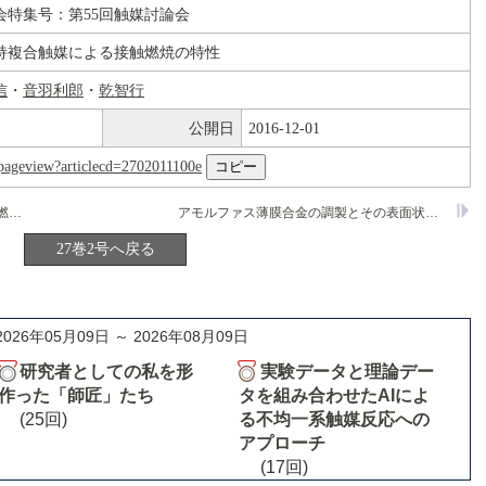
会特集号：第55回触媒討論会
持複合触媒による接触燃焼の特性
信
・
音羽利郎
・
乾智行
公開日
2016-12-01
nl/pageview?articlecd=2702011100e
ランタン・べ一タアルミナ系触媒上での燃焼反応
アモルファス薄膜合金の調製とその表面状態および反応性
27巻2号へ戻る
2026年05月09日 ～ 2026年08月09日
研究者としての私を形
実験データと理論デー
作った「師匠」たち
タを組み合わせたAIによ
(25回)
る不均一系触媒反応への
アプローチ
(17回)