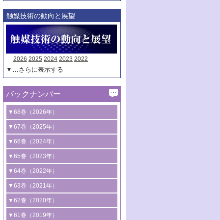
触媒技術の動向と展望
2026
2025
2024
2023
2022
▼…さらに表示する
バックナンバー
▼68巻（2026年）
1号 過酸化水素合成に関する研究動向
▼67巻（2025年）
2号 コンピューター技術により加速する
1号 CO
水素化によるグリーン燃料/グリ
▼66巻（2024年）
2
触媒開発
ーンケミカル製造
1号 低次元ナノ構造を有する触媒材料
▼65巻（2023年）
3号 有機分子変換やCO
資源化のための
2
2号 水素製造のための水分解技術に関す
2号 規制反応場を活用した固体触媒研究
1号 炭素が関わる触媒機能
▼64巻（2022年）
光触媒に関する最近の研究
る最近の研究
の新展開
2号 プラスチックケミカルリサイクルの
1号 合成ガス製造とCOを用いるケミカル
▼63巻（2021年）
B号 第137回触媒討論会（2026年）
3号 オレフィン系樹脂の精密合成に関す
3号 未踏分子変換を目指した酸化触媒プ
ための触媒技術
ズ合成の最新動向
1号 金触媒の新展開
▼62巻（2020年）
る最新技術
ロセスの最前線
3号 非酸化物系金属化合物を基盤とした
2号 化学品合成のための合金触媒開発
2号 ペロブスカイト
1号 触媒設計を拓く欠陥構造のキャラク
▼61巻（2019年）
4号 アルコール類の効率的変換を実現す
4号 シンクロトロン放射光および中性子
触媒材料の開発