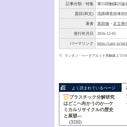
記事分類・特集
第55回触媒討論
題目(和文)
流路構造担体担
著者
黒田徹
・
足立善
発行年月日
2016-12-01
パーマリンク
https://catsj.jp/j
よく読まれているページ
プラスチック分解研究
はどこへ向かうのか―ケ
ミカルリサイクルの歴史
と展望―
(32回)