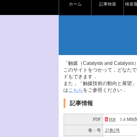
ホーム
記事検索
検索
「触媒（Catalysts and Ca
このサイトをつかって，どなたで
ドもできます．
また，「触媒技術の動向と展望」
は
こちら
をご参照ください．
記事情報
PDF
1.4 M
PDF
巻・号
27巻2号