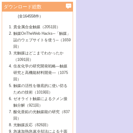
学）
7号 水素を利用する化成品合成の新潮流
6号 新しい固体酸触媒技術
5号 触媒を有効に使うための技術
ールホテル豊橋）
蔵技術の進歩
まで─
3号 メソポーラス物質の新展開
立大学）
3号 実用的ファインケミカル合成プロセス
ダウンロード総数
2号 第97回触媒討論会
1号 最近の触媒担体とその効果
▼46巻（2004年）
7号 ゼオライト合成における最近の進歩
6号 第106回触媒討論会
5号 CO
が関わる触媒・材料
B号 第111回触媒討論会（2013年・関西大
4号 錯体を利用したユニークな表面構造の
を実現する触媒
2
3号 リビング重合触媒の最近の展開
2号 第95回触媒討論会
(全164558件）
1号 部分酸化反応触媒の最前線
▼45巻（2003年）
学）
構築と機能
7号 有機分子触媒による精密有機合成
4号 バイオマス活用のための技術開発
6号 第104回触媒討論会
4号 今後の液体燃料を支える触媒技術
3号 化成品を合成するゼオライト触媒
2号 第93回触媒討論会
1号 なぜこの触媒が良いのか？
▼44巻（2002年）
貴金属合金触媒（2051回）
5号 若手会員による触媒研究の未来展望1：
8号 高機能化ポリオレフィンに向けた重合
5号 こんな物質，あんな物質―新たな触媒
7号 持続可能社会実現のための触媒および
5号 水素製造・貯蔵のための触媒技術の新
4号 水分解用光触媒材料
3号 特殊エネルギー場の触媒反応
触媒OnTheWeb Hacks─「触媒」
企業編
2号 第91回触媒討論会
触媒の最近の進展
1号 高次制御された触媒の化学
▼43巻（2001年）
の可能性―
触媒関連技術
しい展開
誌のウェブサイトを使う─（1659
5号 時間分解分光の進歩と応用
4号 生体内における金属の触媒作用
6号 第102回触媒討論会
3号 最近の自動車排ガス処理技術
2号 第89回触媒討論会
1号 グリーンケミストリーと触媒
▼42巻（2000年）
6号 第100回触媒討論会
8号 未来を拓く金属錯体
回）
6号 第98回触媒討論会
6号 第96回触媒討論会
5号 ファインケミカルズの展開に寄与する
7号 触媒・化学反応における計算化学の進
4号 触媒研究の現状と将来─第90回触媒討論
3号 触媒を利用した電気化学の新展開
2号 第87回触媒討論会特集号
1号 触媒反応工学の明日を拓く
▼41巻（1999年）
7号 『結晶の化学』を活かした触媒研究
光触媒はどこまでわかったか
7号 基礎化学品製造の触媒技術
触媒
歩
会Aから
7号 未来型金属錯体触媒開発への展望
4号 ナノ材料の調製と機能化
（1091回）
3号 生体触媒とバイオプロセス
2号 第85回触媒討論会
8号 イオン液体の応用
1号 孔、穴、あな?-特異な空間とその利用-
▼40巻（1998年）
8号 多機能型リアクター
6号 第94回触媒討論会
8号 若手研究者による触媒研究の未来展望
5号 基礎化学品製造の触媒技術
8号 超臨界流体を用いた化学プロセスの新
住友化学の研究開発戦略―触媒
5号 こんな触媒が欲しい
4号 水素製造・利用の触媒化学
3号 反応ダイナミクス
2号 第83回触媒討論会
1号 創立40周年記念・触媒化学この10年の
▼39巻（1997年）
2：大学・研究所編
展開
研究と高機能材料開発―（1075
7号 サブナノレベルでみた新しい表面現象
6号 第92回触媒討論会
6号 第90回触媒討論会
5号 触媒研究における新しい切り口：コン
進展と21世紀への提言/創立40周年記念・触
4号 超臨界流体の触媒反応への応用
3号 均一系触媒反応最前線
1号 均一系と不均一系触媒反応-その特徴と
回）
▼38巻（1996年）
8号 オレフィン重合触媒の新たな展
7号 基礎化学品製造の触媒技術
ビナトリアルケミストリー
媒学会この10年の歩みとこれから/創立40周
7号 触媒研究と学術雑誌/情報
5号 触媒のおもしろさをどのように伝える
接点
触媒の活性を徹底的に使い切る
4号 実用炭素材料の新展開
1号 触媒の構造と触媒作用/C1化学を中心と
▼37巻（1995年）
年記念・記録は語る
8号 資源の循環と触媒技術
6号 第88回触媒討論会特集号
か
ための技術（1019回）
8号 若い世代からみた触媒化学の現状と未
2号 第79回触媒討論会
5号 研究の方法論を考える
する21世紀への触媒
1号 ファインケミカルズと固体触媒
▼36巻（1994年）
2号 第81回触媒討論会
ゼオライト触媒によるクメン接
来
7号 企業における触媒研究のブレークスル
6号 第86回触媒討論会
3号 最新NO除去触媒の実用化研究
6号 第84回触媒討論会
2号 第77回触媒討論会
2号 第75回触媒討論会
触分解（921回）
1号 電気化学と触媒
▼35巻（1993年）
ー
3号 計算機触媒化学へのさそい
7号 水素化精製触媒の新しい展開
4号 新しい反応場を目指した触媒調製
7号 機能性金属材料と触媒
3号 オリンピックメダル:金・銀・銅はどん
酸化亜鉛の光触媒能の研究（837
3号 希土類を利用した触媒
2号 第73回触媒討論会
8号 この材料を触媒として使ってみません
4号 触媒劣化の制御と予測
1号 工業触媒開発マニュアル―探索から工
▼34巻（1992年）
8号 新しい反応性と機能性を目指した金属
な触媒作用を示すか
回）
5号 反応・分離技術の新しい展開
8号 触媒研究へのNMRの応用と展望
か？
業化まで
4号 触媒とリサイクル
3号 C4化学の展開
5号 最新の実用プロセスと触媒
クラスタ-化学
1号 インパクトを与えたこの研究
▼33巻（1991年）
光触媒反応（826回）
4号 触媒作用における機能の複合化
6号 第80回触媒討論会
2号 第71回触媒討論会
5号 エネルギー変換触媒
4号 《通常号》
6号 第82回触媒討論会
急速加熱急速冷却法による十面
2号 第69回触媒討論会
1号 触媒プロセス開発マニュアル―探索か
▼32巻（1990年）