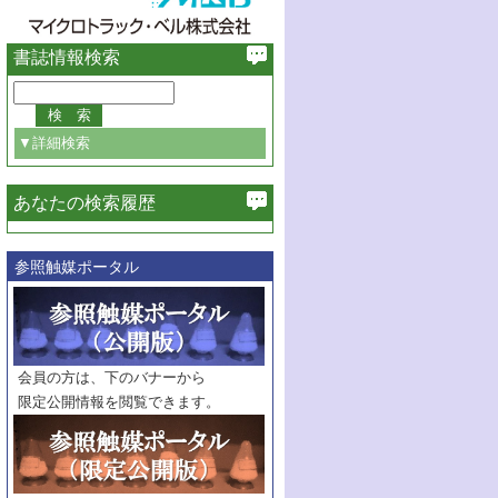
書誌情報検索
▼詳細検索
あなたの検索履歴
必ず含む
参照触媒ポータル
巻・号指定
巻
号
範囲指定
巻
号～
巻
会員の方は、下のバナーから
号
限定公開情報を閲覧できます。
触媒年鑑
年度
記事種別
マーク：
マークあり