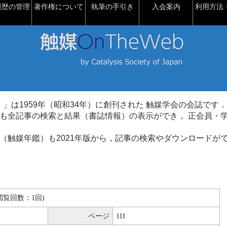
履歴の管理
著作権について
執筆の手引き
入会案内
利用方法・
talysis）」は1959年（昭和34年）に創刊された 触媒学会の会誌です．
も全記事の検索と結果（書誌情報）の表示ができ， 正会員・
（触媒年鑑）も2021年版から，記事の検索やダウンロードが
B(閲覧回数：1回)
ページ
111