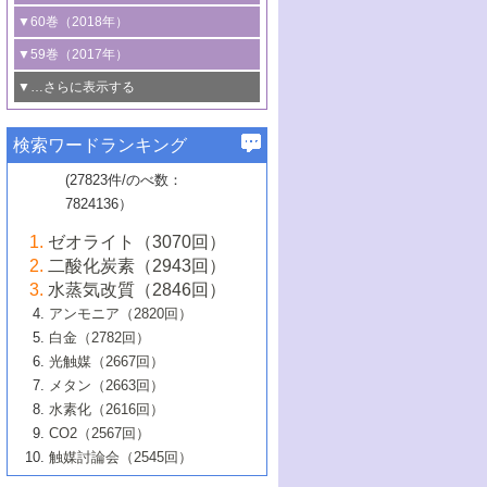
3号 CO
の排出削減および有効活用のた
タリゼーション
2
3号 特殊反応場を利用した触媒的分子変
る非貴金属触媒の研究動向
線を利用した触媒解析技術の最先端
1号 物質移動制御に着目した触媒プロセ
▼60巻（2018年）
4号 格子酸素・格子酸素欠陥を利用した
めの触媒技術
換反応
2号 機能化学品製造に資するクリーンな
ス開発
5号 ゼオライトの合成と応用における研
5号 単原子触媒
触媒反応
1号 固体酸触媒の最新の研究動向
▼59巻（2017年）
触媒的酸化反応
4号 若手による情報発信企画～とびたて
4号 多孔質材料を用いた触媒の新展開
究動向
2号 CO
フリー水素サプライチェーンに
2
6号 参照触媒委員会からのお知らせ
5号 生体触媒によるエネルギー変換反応
2号 二酸化炭素からの有用化学品合成
1号 いたるところに，触媒
▼…さらに表示する
若き触媒の研究者たち～（1）
3号 水処理のための触媒化学
5号 情報学的手法を用いた触媒開発
6号 ヘテロ接合界面
関わる触媒開発動向
B号 第133回触媒討論会（2023年）
6号 窒素とリンの循環のための触媒・機
3号 ナノ粒子・クラスター触媒の最前線
2号 機能性材料の局所構造解析のための
5号 若手による情報発信企画～とびたて
▼58巻（2016年）
4号 光触媒を用いた水分解の最新の研究
6号 カーボンニュートラルに向けた電解
B号 第135回触媒討論会（2025年）
3号 精密高分子合成に関する最近の研究
能性材料
最先端技術
検索ワードランキング
4号 60周年記念企画
若き触媒の研究者たち～（2）
動向
技術
1号 ユニークな構造の高分子を生み出す触
▼57巻（2015年）
動向
B号 第131回触媒討論会（2023年）
3号 無機分離膜材料の開発と触媒反応プ
5号 進化するゼオライト合成技術
6号 石油のノーブル・ユースを志向した
媒技術
(27823件/のべ数：
5号 次世代の触媒プロセスを支えるマイ
B号 第127回触媒討論会（2021年・オン
1号 水素キャリアにかかわる触媒技術の新
4号 バイオマス化成品製造のための触媒
▼56巻（2014年）
ロセスへの適用
触媒技術
7824136）
クロ波
6号 非貴金属系触媒における電気化学的
ライン開催(Zoom)のみ）
2号 リグニンからの化成品製造に向けた触
展開
技術
1号 特殊環境場を利用した材料合成
▼55巻（2013年）
4号 触媒研究における計算科学の利用
酸素還元反応
B号 第129回触媒討論会（2022年・京都
媒技術
6号 メタン転換技術の最新動向
ゼオライト（3070回）
2号 石油精製用触媒の最近の進展
5号 固体触媒による含窒素有機化合物変
2号 光触媒反応機構に関する最新の研究動
1号 高耐久性燃料電池システム用触媒にお
大学：オンライン・対面開催）
▼54巻（2012年）
5号 水素のふるまいを解き明かす最先端
B号 第121回触媒討論会（2018年・東京
3号 触媒研究の最先端～とびたて若き研究
二酸化炭素（2943回）
B号 第125回触媒討論会（2020年・工学
換の最前線
3号 固体酸化物形燃料電池（SOFC）におけ
向
ける新展開
研究
大学）
1号 規則性多孔体の利用技術における最近
▼53巻（2011年）
者たち～（1）
水蒸気改質（2846回）
院大学）
るアノード触媒上での燃料直接改質技術
6号 貴金属使用量低減に向けた自動車排
3号 固体高分子形燃料電池カソード触媒の
2号 リビングラジカル重合の最近の動向
6号 低級アルカンの有効利用のための触
の進歩
アンモニア（2820回）
4号 触媒研究の最先端～とびたて若き研究
1号 金属学から見る合金触媒の新展開
▼52巻（2010年）
ガス浄化触媒の開発
4号 コアシェル構造の制御による触媒機能
開発動向
媒技術
白金（2782回）
3号 天然ガスの化学工業的展開に関する触
2号 第109回触媒討論会
者たち～（2）
2号 第107回触媒討論会
の向上
1号 触媒の劣化対策と長寿命触媒開発
B号 第123回触媒討論会（2019年・大阪
▼51巻（2009年）
4号 人工光合成に向けた近年のアプローチ
光触媒（2667回）
媒技術
B号 第119回触媒討論会（2017年・首都
3号 貴金属低減技術の最新動向
5号 触媒研究の最先端～とびたて若き研究
市立大学）
3号 触媒のその場観察法の進歩（１）
5号 工業触媒およびその周辺技術の最近の
2号 第105回触媒討論会
1号 炭素材料－熱い注目を集める材料－
▼50巻（2008年）
メタン（2663回）
大学東京）
5号 未利用熱エネルギーの有効活用に貢献
4号 貴金属触媒の精密構造制御とその活用
者たち～（3）
4号 貴金属代替技術の最新動向
進歩
水素化（2616回）
4号 触媒のその場観察法の進歩（２）
3号 ナノ構造が拓く新機能
する触媒技術
2号 第103回触媒討論会
1号 触媒化学と学会のこの10年，半世紀，
▼49巻（2007年）
5号 バイオマス化成品製造のための固体触
6号 イオニクス材料と燃料電池・電解合成
5号 光触媒による物質変換反応の新展開
CO2（2567回）
6号 ナノシート
5号 不活性結合の触媒的活性化による有機
そして未来
4号 活性サイトおよびその環境の精密な設
6号 ポリオキソメタレート
3号 環境浄化用光触媒の現状と課題
媒の開発
1号 含フッ素化合物の合成と触媒
▼48巻（2006年）
の最新の研究動向
触媒討論会（2545回）
6号 グラフェン
合成
B号 第115回触媒討論会（2015年・成蹊大
計による触媒の高機能化
2号 第101回触媒討論会
B号 第113回触媒討論会（2014年・ロワジ
4号 水素社会の実現に向けた水素製造・貯
6号 ナノ空間─吸着状態解析から新機能開拓
2号 第99回触媒討論会
B号 第117回触媒討論会（2016年・大阪府
1号 固体酸触媒の最近の進歩
▼47巻（2005年）