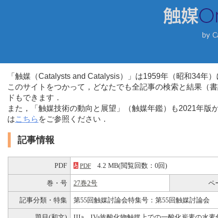
「触媒（Catalysts and Catalysis）」は1959年（昭
このサイトをつかって，どなたでも全記事の検索と結果（書
ドもできます．
また，「触媒技術の動向と展望」（触媒年鑑）も2021年
は
こちら
をご参照ください．
記事情報
PDF
4.2 MB(閲覧回数：0回)
PDF
巻・号
27巻2号
ペ
記事分類・特集
第55回触媒討論会特集号：第55回触媒討論会
題目(和文)
IIIa，IVa族酸化物触媒上での一酸化炭素の水素