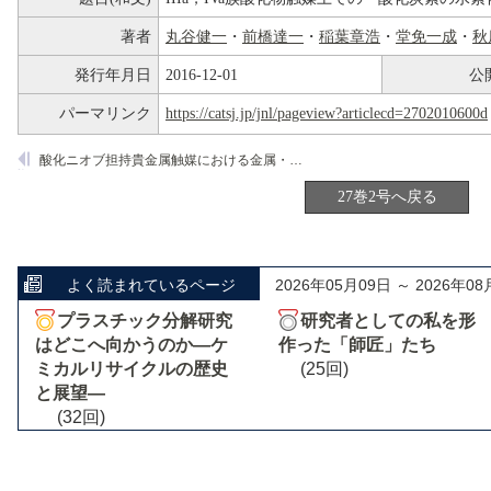
著者
丸谷健一
・
前橋達一
・
稲葉章浩
・
堂免一成
・
秋
発行年月日
2016-12-01
公
パーマリンク
https://catsj.jp/jnl/pageview?articlecd=2702010600d
酸化ニオブ担持貴金属触媒における金属・担体の相互作用と触媒作用
27巻2号へ戻る
よく読まれているページ
2026年05月09日 ～ 2026年08
プラスチック分解研究
研究者としての私を形
はどこへ向かうのか―ケ
作った「師匠」たち
ミカルリサイクルの歴史
(25回)
と展望―
(32回)