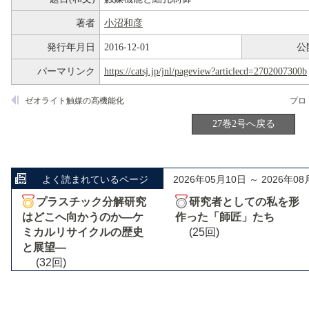
著者
小沼和彦
発行年月日
2016-12-01
公
パーマリンク
https://catsj.jp/jnl/pageview?articlecd=2702007300b
ゼオライト触媒の高機能化
27巻2号へ戻る
よく読まれているページ
2026年05月10日 ～ 2026年08
プラスチック分解研究
研究者としての私を形
はどこへ向かうのか―ケ
作った「師匠」たち
ミカルリサイクルの歴史
(25回)
と展望―
(32回)