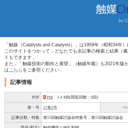
「触媒（Catalysts and Catalysis）」は1959年（昭
このサイトをつかって，どなたでも全記事の検索と結果（書
ドもできます．
また，「触媒技術の動向と展望」（触媒年鑑）も2021年
は
こちら
をご参照ください．
記事情報
PDF
1.4 MB(閲覧回数：0回)
PDF
巻・号
27巻2号
ペ
記事分類・特集
第55回触媒討論会特集号：第55回触媒討論会
題目(和文)
触媒機能と細孔制御