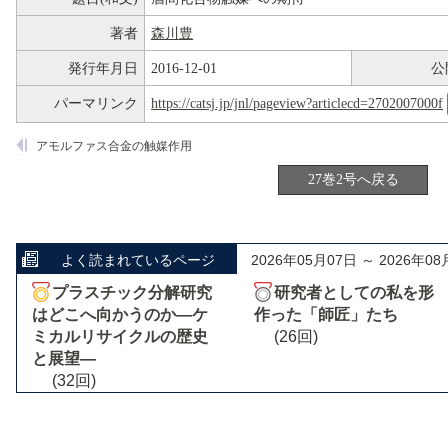
著者
森川豊
発行年月日
2016-12-01
公
パーマリンク
https://catsj.jp/jnl/pageview?articlecd=2702007000f
アモルファス合金の触媒作用
27巻2号へ戻る
よく読まれているページ
2026年05月07日 ～ 2026年08
プラスチック分解研究
研究者としての私を形
はどこへ向かうのか―ケ
作った「師匠」たち
ミカルリサイクルの歴史
(26回)
と展望―
(32回)