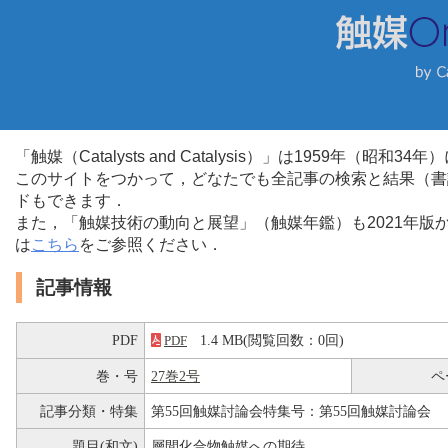
「触媒（Catalysts and Catalysis）」は1959年（昭
このサイトをつかって，どなたでも全記事の検索と結果（書
ドもできます．
また，「触媒技術の動向と展望」（触媒年鑑）も2021年
は
こちら
をご参照ください．
記事情報
PDF
1.4 MB(閲覧回数：0回)
PDF
巻・号
27巻2号
ペ
記事分類・特集
第55回触媒討論会特集号：第55回触媒討論会
題目(和文)
層間化合物触媒への期待