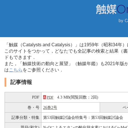
「触媒（Catalysts and Catalysis）」は1959年（昭
このサイトをつかって，どなたでも全記事の検索と結果（書
ドもできます．
また，「触媒技術の動向と展望」（触媒年鑑）も2021年
は
こちら
をご参照ください．
記事情報
PDF
4.3 MB(閲覧回数：2回)
PDF
巻・号
26巻2号
ペ
記事分類・特集
第53回触媒討論会特集号：第53回触媒討論会
題目(和文)
N
Oによるエタンの酸化脱水素におけるCo-Mg