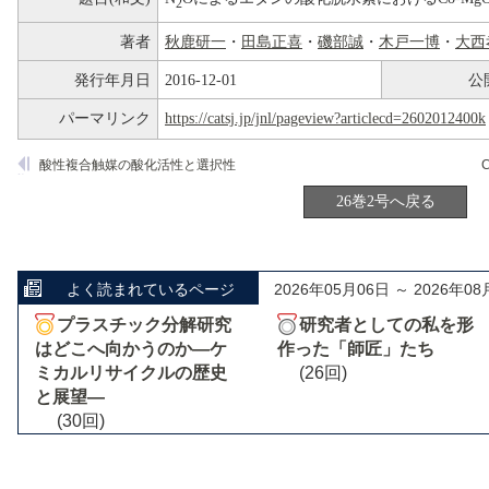
2
著者
秋鹿研一
・
田島正喜
・
磯部誠
・
木戸一博
・
大西
発行年月日
2016-12-01
公
パーマリンク
https://catsj.jp/jnl/pageview?articlecd=2602012400k
酸性複合触媒の酸化活性と選択性
26巻2号へ戻る
よく読まれているページ
2026年05月06日 ～ 2026年08
プラスチック分解研究
研究者としての私を形
はどこへ向かうのか―ケ
作った「師匠」たち
ミカルリサイクルの歴史
(26回)
と展望―
(30回)