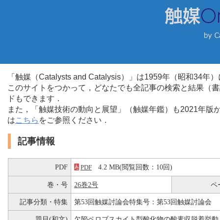
「触媒（Catalysts and Catalysis）」は1959年（昭
このサイトをつかって，どなたでも全記事の検索と結果（書
ドもできます．
また，「触媒技術の動向と展望」（触媒年鑑）も2021年
は
こちら
をご参照ください．
記事情報
PDF
4.2 MB(閲覧回数：10回)
PDF
巻・号
26巻2号
ペ
記事分類・特集
第53回触媒討論会特集号：第53回触媒討論会
題目(和文)
欠陥ペロブスカイト型酸化物の酸素収脱着挙動