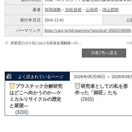
著者
寺岡靖剛
・
吉松昌裕
・
山添昇
・
清山哲郎
発行年月日
2016-12-01
公
パーマリンク
https://catsj.jp/jnl/pageview?articlecd=2602010600b
炭素質のガス化における鉄族金属触媒へのカルシウム塩添加効果
ペ
26巻2号へ戻る
よく読まれているページ
2026年05月08日 ～ 2026年08
プラスチック分解研究
研究者としての私を形
はどこへ向かうのか―ケ
作った「師匠」たち
ミカルリサイクルの歴史
(26回)
と展望―
(32回)