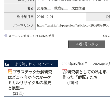
著者
尾形陽一
・
秋鹿研一
・
大西孝治
発行年月日
2016-12-01
公
パーマリンク
https://catsj.jp/jnl/pageview?articlecd=2602009400d
ルテニウム触媒におけるSMSI効果
26巻2号へ戻る
よく読まれているページ
2026年05月06日 ～ 2026年08
プラスチック分解研究
研究者としての私を形
はどこへ向かうのか―ケ
作った「師匠」たち
ミカルリサイクルの歴史
(26回)
と展望―
(31回)