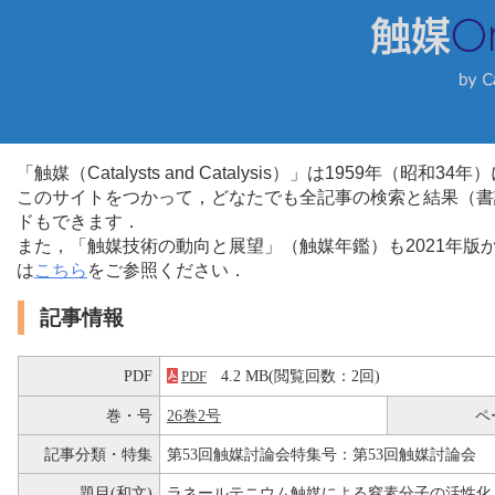
「触媒（Catalysts and Catalysis）」は1959年（昭
このサイトをつかって，どなたでも全記事の検索と結果（書
ドもできます．
また，「触媒技術の動向と展望」（触媒年鑑）も2021年
は
こちら
をご参照ください．
記事情報
PDF
4.2 MB(閲覧回数：2回)
PDF
巻・号
26巻2号
ペ
記事分類・特集
第53回触媒討論会特集号：第53回触媒討論会
題目(和文)
ラネールテニウム触媒による窒素分子の活性化