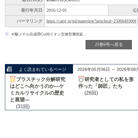
発行年月日
2016-12-01
公
パーマリンク
https://catsj.jp/jnl/pageview?articlecd=2506049300f
ギ酸メチル合成用Cu(II)イオン交換型層状鉱物触媒
25巻6号へ戻る
よく読まれているページ
2026年05月06日 ～ 2026年08
プラスチック分解研究
研究者としての私を形
はどこへ向かうのか―ケ
作った「師匠」たち
ミカルリサイクルの歴史
(26回)
と展望―
(31回)