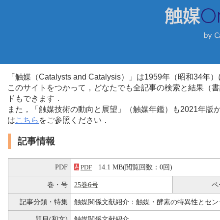
「触媒（Catalysts and Catalysis）」は1959年（昭
このサイトをつかって，どなたでも全記事の検索と結果（書
ドもできます．
また，「触媒技術の動向と展望」（触媒年鑑）も2021年
は
こちら
をご参照ください．
記事情報
PDF
14.1 MB(閲覧回数：0回)
PDF
巻・号
25巻6号
ペ
記事分類・特集
触媒関係文献紹介：触媒・酵素の特異性とセン
題目(和文)
触媒関係文献紹介