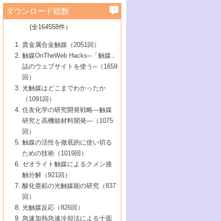
学）
7号 水素を利用する化成品合成の新潮流
6号 新しい固体酸触媒技術
5号 触媒を有効に使うための技術
ールホテル豊橋）
蔵技術の進歩
まで─
3号 メソポーラス物質の新展開
立大学）
3号 実用的ファインケミカル合成プロセス
ダウンロード総数
2号 第97回触媒討論会
1号 最近の触媒担体とその効果
▼46巻（2004年）
7号 ゼオライト合成における最近の進歩
6号 第106回触媒討論会
5号 CO
が関わる触媒・材料
B号 第111回触媒討論会（2013年・関西大
4号 錯体を利用したユニークな表面構造の
を実現する触媒
2
3号 リビング重合触媒の最近の展開
2号 第95回触媒討論会
(全164558件）
1号 部分酸化反応触媒の最前線
▼45巻（2003年）
学）
構築と機能
7号 有機分子触媒による精密有機合成
4号 バイオマス活用のための技術開発
6号 第104回触媒討論会
4号 今後の液体燃料を支える触媒技術
3号 化成品を合成するゼオライト触媒
2号 第93回触媒討論会
1号 なぜこの触媒が良いのか？
▼44巻（2002年）
貴金属合金触媒（2051回）
5号 若手会員による触媒研究の未来展望1：
8号 高機能化ポリオレフィンに向けた重合
5号 こんな物質，あんな物質―新たな触媒
7号 持続可能社会実現のための触媒および
5号 水素製造・貯蔵のための触媒技術の新
4号 水分解用光触媒材料
3号 特殊エネルギー場の触媒反応
触媒OnTheWeb Hacks─「触媒」
企業編
2号 第91回触媒討論会
触媒の最近の進展
1号 高次制御された触媒の化学
▼43巻（2001年）
の可能性―
触媒関連技術
しい展開
誌のウェブサイトを使う─（1659
5号 時間分解分光の進歩と応用
4号 生体内における金属の触媒作用
6号 第102回触媒討論会
3号 最近の自動車排ガス処理技術
2号 第89回触媒討論会
1号 グリーンケミストリーと触媒
▼42巻（2000年）
6号 第100回触媒討論会
8号 未来を拓く金属錯体
回）
6号 第98回触媒討論会
6号 第96回触媒討論会
5号 ファインケミカルズの展開に寄与する
7号 触媒・化学反応における計算化学の進
4号 触媒研究の現状と将来─第90回触媒討論
3号 触媒を利用した電気化学の新展開
2号 第87回触媒討論会特集号
1号 触媒反応工学の明日を拓く
▼41巻（1999年）
7号 『結晶の化学』を活かした触媒研究
光触媒はどこまでわかったか
7号 基礎化学品製造の触媒技術
触媒
歩
会Aから
7号 未来型金属錯体触媒開発への展望
4号 ナノ材料の調製と機能化
（1091回）
3号 生体触媒とバイオプロセス
2号 第85回触媒討論会
8号 イオン液体の応用
1号 孔、穴、あな?-特異な空間とその利用-
▼40巻（1998年）
8号 多機能型リアクター
6号 第94回触媒討論会
8号 若手研究者による触媒研究の未来展望
5号 基礎化学品製造の触媒技術
8号 超臨界流体を用いた化学プロセスの新
住友化学の研究開発戦略―触媒
5号 こんな触媒が欲しい
4号 水素製造・利用の触媒化学
3号 反応ダイナミクス
2号 第83回触媒討論会
1号 創立40周年記念・触媒化学この10年の
▼39巻（1997年）
2：大学・研究所編
展開
研究と高機能材料開発―（1075
7号 サブナノレベルでみた新しい表面現象
6号 第92回触媒討論会
6号 第90回触媒討論会
5号 触媒研究における新しい切り口：コン
進展と21世紀への提言/創立40周年記念・触
4号 超臨界流体の触媒反応への応用
3号 均一系触媒反応最前線
1号 均一系と不均一系触媒反応-その特徴と
回）
▼38巻（1996年）
8号 オレフィン重合触媒の新たな展
7号 基礎化学品製造の触媒技術
ビナトリアルケミストリー
媒学会この10年の歩みとこれから/創立40周
7号 触媒研究と学術雑誌/情報
5号 触媒のおもしろさをどのように伝える
接点
触媒の活性を徹底的に使い切る
4号 実用炭素材料の新展開
1号 触媒の構造と触媒作用/C1化学を中心と
▼37巻（1995年）
年記念・記録は語る
8号 資源の循環と触媒技術
6号 第88回触媒討論会特集号
か
ための技術（1019回）
8号 若い世代からみた触媒化学の現状と未
2号 第79回触媒討論会
5号 研究の方法論を考える
する21世紀への触媒
1号 ファインケミカルズと固体触媒
▼36巻（1994年）
2号 第81回触媒討論会
ゼオライト触媒によるクメン接
来
7号 企業における触媒研究のブレークスル
6号 第86回触媒討論会
3号 最新NO除去触媒の実用化研究
6号 第84回触媒討論会
2号 第77回触媒討論会
2号 第75回触媒討論会
触分解（921回）
1号 電気化学と触媒
▼35巻（1993年）
ー
3号 計算機触媒化学へのさそい
7号 水素化精製触媒の新しい展開
4号 新しい反応場を目指した触媒調製
7号 機能性金属材料と触媒
3号 オリンピックメダル:金・銀・銅はどん
酸化亜鉛の光触媒能の研究（837
3号 希土類を利用した触媒
2号 第73回触媒討論会
8号 この材料を触媒として使ってみません
4号 触媒劣化の制御と予測
1号 工業触媒開発マニュアル―探索から工
▼34巻（1992年）
8号 新しい反応性と機能性を目指した金属
な触媒作用を示すか
回）
5号 反応・分離技術の新しい展開
8号 触媒研究へのNMRの応用と展望
か？
業化まで
4号 触媒とリサイクル
3号 C4化学の展開
5号 最新の実用プロセスと触媒
クラスタ-化学
1号 インパクトを与えたこの研究
▼33巻（1991年）
光触媒反応（826回）
4号 触媒作用における機能の複合化
6号 第80回触媒討論会
2号 第71回触媒討論会
5号 エネルギー変換触媒
4号 《通常号》
6号 第82回触媒討論会
急速加熱急速冷却法による十面
2号 第69回触媒討論会
1号 触媒プロセス開発マニュアル―探索か
▼32巻（1990年）