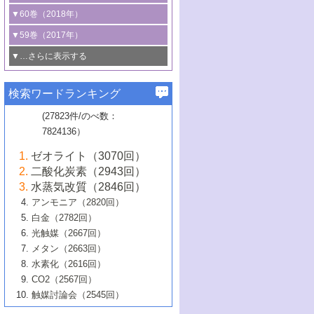
3号 CO
の排出削減および有効活用のた
タリゼーション
2
3号 特殊反応場を利用した触媒的分子変
る非貴金属触媒の研究動向
線を利用した触媒解析技術の最先端
1号 物質移動制御に着目した触媒プロセ
▼60巻（2018年）
4号 格子酸素・格子酸素欠陥を利用した
めの触媒技術
換反応
2号 機能化学品製造に資するクリーンな
ス開発
5号 ゼオライトの合成と応用における研
5号 単原子触媒
触媒反応
1号 固体酸触媒の最新の研究動向
▼59巻（2017年）
触媒的酸化反応
4号 若手による情報発信企画～とびたて
4号 多孔質材料を用いた触媒の新展開
究動向
2号 CO
フリー水素サプライチェーンに
2
6号 参照触媒委員会からのお知らせ
5号 生体触媒によるエネルギー変換反応
2号 二酸化炭素からの有用化学品合成
1号 いたるところに，触媒
▼…さらに表示する
若き触媒の研究者たち～（1）
3号 水処理のための触媒化学
5号 情報学的手法を用いた触媒開発
6号 ヘテロ接合界面
関わる触媒開発動向
B号 第133回触媒討論会（2023年）
6号 窒素とリンの循環のための触媒・機
3号 ナノ粒子・クラスター触媒の最前線
2号 機能性材料の局所構造解析のための
5号 若手による情報発信企画～とびたて
▼58巻（2016年）
4号 光触媒を用いた水分解の最新の研究
6号 カーボンニュートラルに向けた電解
B号 第135回触媒討論会（2025年）
3号 精密高分子合成に関する最近の研究
能性材料
最先端技術
検索ワードランキング
4号 60周年記念企画
若き触媒の研究者たち～（2）
動向
技術
1号 ユニークな構造の高分子を生み出す触
▼57巻（2015年）
動向
B号 第131回触媒討論会（2023年）
3号 無機分離膜材料の開発と触媒反応プ
5号 進化するゼオライト合成技術
6号 石油のノーブル・ユースを志向した
媒技術
(27823件/のべ数：
5号 次世代の触媒プロセスを支えるマイ
B号 第127回触媒討論会（2021年・オン
1号 水素キャリアにかかわる触媒技術の新
4号 バイオマス化成品製造のための触媒
▼56巻（2014年）
ロセスへの適用
触媒技術
7824136）
クロ波
6号 非貴金属系触媒における電気化学的
ライン開催(Zoom)のみ）
2号 リグニンからの化成品製造に向けた触
展開
技術
1号 特殊環境場を利用した材料合成
▼55巻（2013年）
4号 触媒研究における計算科学の利用
酸素還元反応
B号 第129回触媒討論会（2022年・京都
媒技術
6号 メタン転換技術の最新動向
ゼオライト（3070回）
2号 石油精製用触媒の最近の進展
5号 固体触媒による含窒素有機化合物変
2号 光触媒反応機構に関する最新の研究動
1号 高耐久性燃料電池システム用触媒にお
大学：オンライン・対面開催）
▼54巻（2012年）
5号 水素のふるまいを解き明かす最先端
B号 第121回触媒討論会（2018年・東京
3号 触媒研究の最先端～とびたて若き研究
二酸化炭素（2943回）
B号 第125回触媒討論会（2020年・工学
換の最前線
3号 固体酸化物形燃料電池（SOFC）におけ
向
ける新展開
研究
大学）
1号 規則性多孔体の利用技術における最近
▼53巻（2011年）
者たち～（1）
水蒸気改質（2846回）
院大学）
るアノード触媒上での燃料直接改質技術
6号 貴金属使用量低減に向けた自動車排
3号 固体高分子形燃料電池カソード触媒の
2号 リビングラジカル重合の最近の動向
6号 低級アルカンの有効利用のための触
の進歩
アンモニア（2820回）
4号 触媒研究の最先端～とびたて若き研究
1号 金属学から見る合金触媒の新展開
▼52巻（2010年）
ガス浄化触媒の開発
4号 コアシェル構造の制御による触媒機能
開発動向
媒技術
白金（2782回）
3号 天然ガスの化学工業的展開に関する触
2号 第109回触媒討論会
者たち～（2）
2号 第107回触媒討論会
の向上
1号 触媒の劣化対策と長寿命触媒開発
B号 第123回触媒討論会（2019年・大阪
▼51巻（2009年）
4号 人工光合成に向けた近年のアプローチ
光触媒（2667回）
媒技術
B号 第119回触媒討論会（2017年・首都
3号 貴金属低減技術の最新動向
5号 触媒研究の最先端～とびたて若き研究
市立大学）
3号 触媒のその場観察法の進歩（１）
5号 工業触媒およびその周辺技術の最近の
2号 第105回触媒討論会
1号 炭素材料－熱い注目を集める材料－
▼50巻（2008年）
メタン（2663回）
大学東京）
5号 未利用熱エネルギーの有効活用に貢献
4号 貴金属触媒の精密構造制御とその活用
者たち～（3）
4号 貴金属代替技術の最新動向
進歩
水素化（2616回）
4号 触媒のその場観察法の進歩（２）
3号 ナノ構造が拓く新機能
する触媒技術
2号 第103回触媒討論会
1号 触媒化学と学会のこの10年，半世紀，
▼49巻（2007年）
5号 バイオマス化成品製造のための固体触
6号 イオニクス材料と燃料電池・電解合成
5号 光触媒による物質変換反応の新展開
CO2（2567回）
6号 ナノシート
5号 不活性結合の触媒的活性化による有機
そして未来
4号 活性サイトおよびその環境の精密な設
6号 ポリオキソメタレート
3号 環境浄化用光触媒の現状と課題
媒の開発
1号 含フッ素化合物の合成と触媒
▼48巻（2006年）
の最新の研究動向
触媒討論会（2545回）
6号 グラフェン
合成
B号 第115回触媒討論会（2015年・成蹊大
計による触媒の高機能化
2号 第101回触媒討論会
B号 第113回触媒討論会（2014年・ロワジ
4号 水素社会の実現に向けた水素製造・貯
6号 ナノ空間─吸着状態解析から新機能開拓
2号 第99回触媒討論会
B号 第117回触媒討論会（2016年・大阪府
1号 固体酸触媒の最近の進歩
▼47巻（2005年）