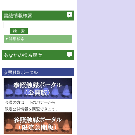
書誌情報検索
▼詳細検索
あなたの検索履歴
必ず含む
参照触媒ポータル
巻・号指定
巻
号
範囲指定
巻
号～
巻
会員の方は、下のバナーから
号
限定公開情報を閲覧できます。
触媒年鑑
年度
記事種別
マーク：
マークあり