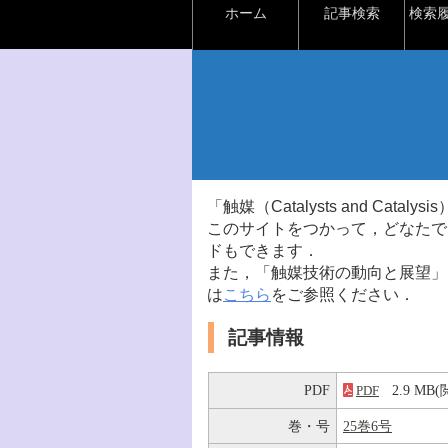
ホーム
記事検索
検索
「触媒（Catalysts and Ca
このサイトをつかって，どなたで
ドもできます．
また，「触媒技術の動向と展望」
は
こちら
をご参照ください．
記事情報
PDF
2.9 M
PDF
巻・号
25巻6号