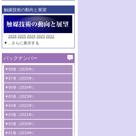
触媒技術の動向と展望
2026
2025
2024
2023
2022
▼…さらに表示する
バックナンバー
▼68巻（2026年）
1号 過酸化水素合成に関する研究動向
▼67巻（2025年）
2号 コンピューター技術により加速する
1号 CO
水素化によるグリーン燃料/グリ
▼66巻（2024年）
2
触媒開発
ーンケミカル製造
1号 低次元ナノ構造を有する触媒材料
▼65巻（2023年）
3号 有機分子変換やCO
資源化のための
2
2号 水素製造のための水分解技術に関す
2号 規制反応場を活用した固体触媒研究
1号 炭素が関わる触媒機能
▼64巻（2022年）
光触媒に関する最近の研究
る最近の研究
の新展開
2号 プラスチックケミカルリサイクルの
1号 合成ガス製造とCOを用いるケミカル
▼63巻（2021年）
B号 第137回触媒討論会（2026年）
3号 オレフィン系樹脂の精密合成に関す
3号 未踏分子変換を目指した酸化触媒プ
ための触媒技術
ズ合成の最新動向
1号 金触媒の新展開
▼62巻（2020年）
る最新技術
ロセスの最前線
3号 非酸化物系金属化合物を基盤とした
2号 化学品合成のための合金触媒開発
2号 ペロブスカイト
1号 触媒設計を拓く欠陥構造のキャラク
▼61巻（2019年）
4号 アルコール類の効率的変換を実現す
4号 シンクロトロン放射光および中性子
触媒材料の開発