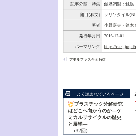
記事分類・特集
触媒調製：触媒
題目(和文)
クリソタイル(N
著者
小野嘉夫
・
鈴木
発行年月日
2016-12-01
パーマリンク
https://catsj.jp/j
アモルファス合金触媒
よく読まれているページ
プラスチック分解研究
はどこへ向かうのか―ケ
ミカルリサイクルの歴史
と展望―
(32回)