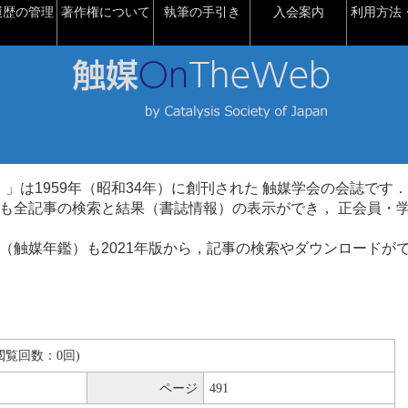
履歴の管理
著作権について
執筆の手引き
入会案内
利用方法・
talysis）」は1959年（昭和34年）に創刊された 触媒学会の会誌です．
も全記事の検索と結果（書誌情報）の表示ができ， 正会員・
（触媒年鑑）も2021年版から，記事の検索やダウンロードが
B(閲覧回数：0回)
ページ
491