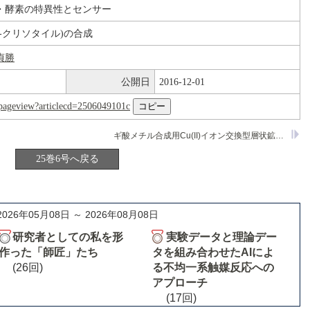
・酵素の特異性とセンサー
i-クリソタイル)の合成
貞勝
公開日
2016-12-01
nl/pageview?articlecd=2506049101c
ギ酸メチル合成用Cu(II)イオン交換型層状鉱物触媒
25巻6号へ戻る
2026年05月08日 ～ 2026年08月08日
研究者としての私を形
実験データと理論デー
作った「師匠」たち
タを組み合わせたAIによ
(26回)
る不均一系触媒反応への
アプローチ
(17回)