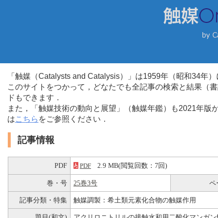
「触媒（Catalysts and Catalysis）」は1959年（昭
このサイトをつかって，どなたでも全記事の検索と結果（書
ドもできます．
また，「触媒技術の動向と展望」（触媒年鑑）も2021年
は
こちら
をご参照ください．
記事情報
PDF
2.9 MB(閲覧回数：7回)
PDF
巻・号
25巻3号
ペ
記事分類・特集
触媒調製：希土類元素化合物の触媒作用
題目(和文)
アクリロニトリルの接触水和用二酸化マンガン