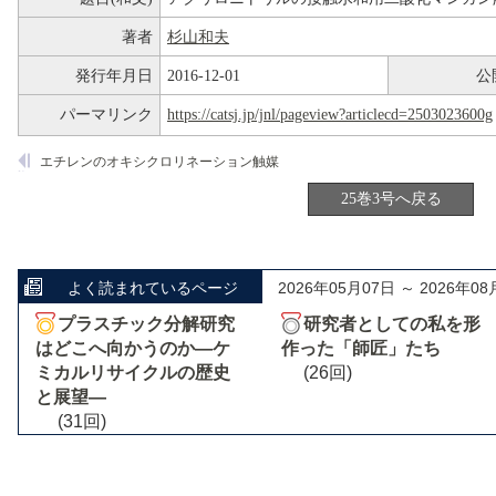
著者
杉山和夫
発行年月日
2016-12-01
公
パーマリンク
https://catsj.jp/jnl/pageview?articlecd=2503023600g
エチレンのオキシクロリネーション触媒
25巻3号へ戻る
よく読まれているページ
2026年05月07日 ～ 2026年08
プラスチック分解研究
研究者としての私を形
はどこへ向かうのか―ケ
作った「師匠」たち
ミカルリサイクルの歴史
(26回)
と展望―
(31回)