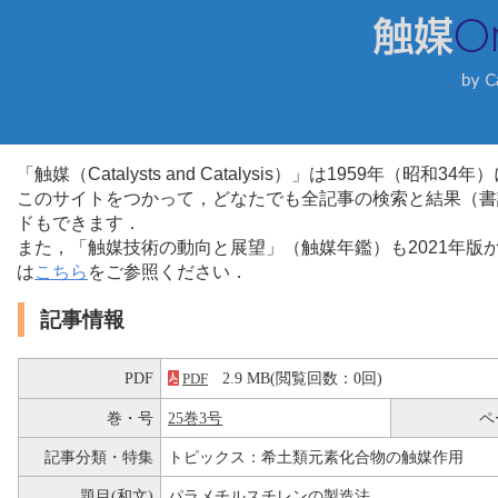
「触媒（Catalysts and Catalysis）」は1959年（昭
このサイトをつかって，どなたでも全記事の検索と結果（書
ドもできます．
また，「触媒技術の動向と展望」（触媒年鑑）も2021年
は
こちら
をご参照ください．
記事情報
PDF
2.9 MB(閲覧回数：0回)
PDF
巻・号
25巻3号
ペ
記事分類・特集
トピックス：希土類元素化合物の触媒作用
題目(和文)
パラメチルスチレンの製造法