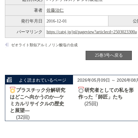
著者
佐藤治仁
発行年月日
2016-12-01
公
パーマリンク
https://catsj.jp/jnl/pageview?articlecd=2503023300a
ゼオライト類似アルミノリン酸塩の合成
25巻3号へ戻る
よく読まれているページ
2026年05月09日 ～ 2026年08
プラスチック分解研究
研究者としての私を形
はどこへ向かうのか―ケ
作った「師匠」たち
ミカルリサイクルの歴史
(25回)
と展望―
(32回)