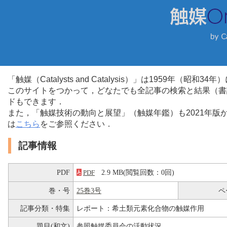
「触媒（Catalysts and Catalysis）」は1959年（昭
このサイトをつかって，どなたでも全記事の検索と結果（書
ドもできます．
また，「触媒技術の動向と展望」（触媒年鑑）も2021年
は
こちら
をご参照ください．
記事情報
PDF
2.9 MB(閲覧回数：0回)
PDF
巻・号
25巻3号
ペ
記事分類・特集
レポート：希土類元素化合物の触媒作用
題目(和文)
参照触媒委員会の活動状況