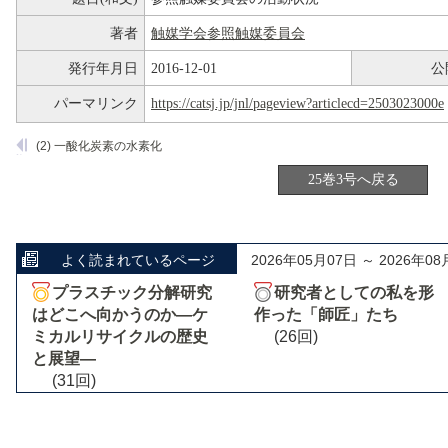
著者
触媒学会参照触媒委員会
発行年月日
2016-12-01
公
パーマリンク
https://catsj.jp/jnl/pageview?articlecd=2503023000e
(2) 一酸化炭素の水素化
25巻3号へ戻る
よく読まれているページ
2026年05月07日 ～ 2026年08
プラスチック分解研究
研究者としての私を形
はどこへ向かうのか―ケ
作った「師匠」たち
ミカルリサイクルの歴史
(26回)
と展望―
(31回)