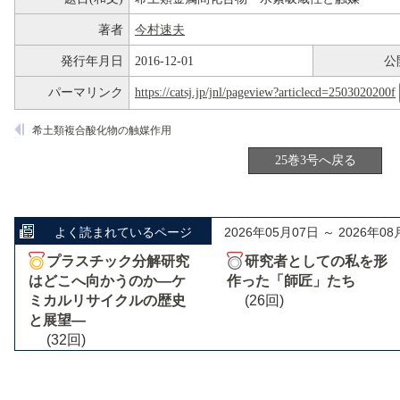
著者
今村速夫
発行年月日
2016-12-01
公
パーマリンク
https://catsj.jp/jnl/pageview?articlecd=2503020200f
希土類複合酸化物の触媒作用
25巻3号へ戻る
よく読まれているページ
2026年05月07日 ～ 2026年08
プラスチック分解研究
研究者としての私を形
はどこへ向かうのか―ケ
作った「師匠」たち
ミカルリサイクルの歴史
(26回)
と展望―
(32回)