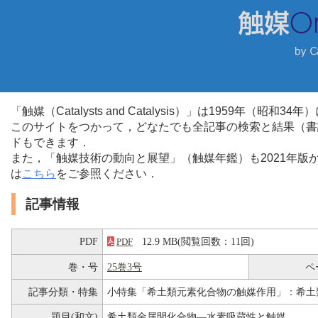
「触媒（Catalysts and Catalysis）」は1959年（昭
このサイトをつかって，どなたでも全記事の検索と結果（書
ドもできます．
また，「触媒技術の動向と展望」（触媒年鑑）も2021年
は
こちら
をご参照ください．
記事情報
PDF
12.9 MB(閲覧回数：11回)
PDF
巻・号
25巻3号
ペ
記事分類・特集
小特集「希土類元素化合物の触媒作用」：希土
題目(和文)
希土類金属間化合物―水素吸蔵性と触媒