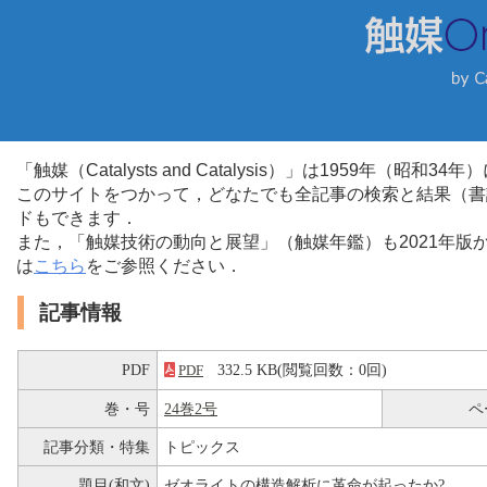
「触媒（Catalysts and Catalysis）」は1959年（昭
このサイトをつかって，どなたでも全記事の検索と結果（書
ドもできます．
また，「触媒技術の動向と展望」（触媒年鑑）も2021年
は
こちら
をご参照ください．
記事情報
PDF
332.5 KB(閲覧回数：0回)
PDF
巻・号
24巻2号
ペ
記事分類・特集
トピックス
題目(和文)
ゼオライトの構造解析に革命が起ったか?