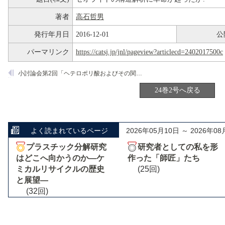
著者
高石哲男
発行年月日
2016-12-01
公
パーマリンク
https://catsj.jp/jnl/pageview?articlecd=2402017500c
小討論会第2回「ヘテロポリ酸およびその関連化合物の触媒作用」
24巻2号へ戻る
よく読まれているページ
2026年05月10日 ～ 2026年08
プラスチック分解研究
研究者としての私を形
はどこへ向かうのか―ケ
作った「師匠」たち
ミカルリサイクルの歴史
(25回)
と展望―
(32回)