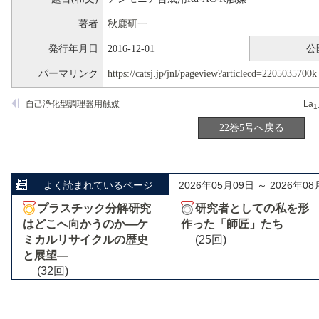
著者
秋鹿研一
発行年月日
2016-12-01
公
パーマリンク
https://catsj.jp/jnl/pageview?articlecd=2205035700k
自己浄化型調理器用触媒
La
1
22巻5号へ戻る
よく読まれているページ
2026年05月09日 ～ 2026年08
プラスチック分解研究
研究者としての私を形
はどこへ向かうのか―ケ
作った「師匠」たち
ミカルリサイクルの歴史
(25回)
と展望―
(32回)