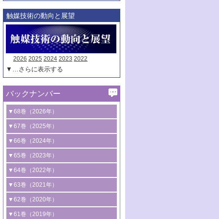
触媒技術の動向と展望
2026
2025
2024
2023
2022
▼…さらに表示する
バックナンバー
▼68巻（2026年）
1号 過酸化水素合成に関する研究動向
▼67巻（2025年）
2号 コンピューター技術により加速する
1号 CO
水素化によるグリーン燃料/グリ
▼66巻（2024年）
2
触媒開発
ーンケミカル製造
1号 低次元ナノ構造を有する触媒材料
▼65巻（2023年）
3号 有機分子変換やCO
資源化のための
2
2号 水素製造のための水分解技術に関す
2号 規制反応場を活用した固体触媒研究
1号 炭素が関わる触媒機能
▼64巻（2022年）
光触媒に関する最近の研究
る最近の研究
の新展開
2号 プラスチックケミカルリサイクルの
1号 合成ガス製造とCOを用いるケミカル
▼63巻（2021年）
B号 第137回触媒討論会（2026年）
3号 オレフィン系樹脂の精密合成に関す
3号 未踏分子変換を目指した酸化触媒プ
ための触媒技術
ズ合成の最新動向
1号 金触媒の新展開
▼62巻（2020年）
る最新技術
ロセスの最前線
3号 非酸化物系金属化合物を基盤とした
2号 化学品合成のための合金触媒開発
2号 ペロブスカイト
1号 触媒設計を拓く欠陥構造のキャラク
▼61巻（2019年）
4号 アルコール類の効率的変換を実現す
4号 シンクロトロン放射光および中性子
触媒材料の開発