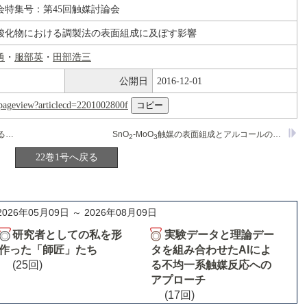
会特集号：第45回触媒討論会
酸化物における調製法の表面組成に及ぼす影響
勇
・
服部英
・
田部浩三
公開日
2016-12-01
nl/pageview?articlecd=2201002800f
均一系および不均一系チグラー触媒によるプロピレン重合の立体化学
SnO
-MoO
触媒の表面組成とアルコールの脱水及び脱水素反応活性
2
3
22巻1号へ戻る
2026年05月09日 ～ 2026年08月09日
研究者としての私を形
実験データと理論デー
作った「師匠」たち
タを組み合わせたAIによ
(25回)
る不均一系触媒反応への
アプローチ
(17回)