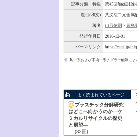
記事分類・特集
第45回触媒討論
題目(和文)
共沈法二元金属
著者
山形信嗣
・
豊島
発行年月日
2016-12-01
パーマリンク
https://catsj.jp/j
よく読まれているページ
プラスチック分解研究
はどこへ向かうのか―ケ
ミカルリサイクルの歴史
と展望―
(32回)