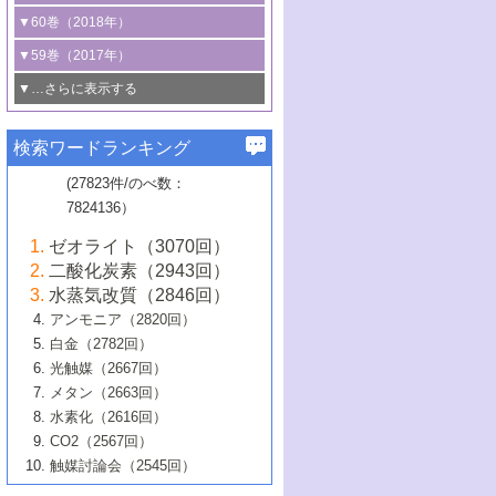
3号 CO
の排出削減および有効活用のた
タリゼーション
2
3号 特殊反応場を利用した触媒的分子変
る非貴金属触媒の研究動向
線を利用した触媒解析技術の最先端
1号 物質移動制御に着目した触媒プロセ
▼60巻（2018年）
4号 格子酸素・格子酸素欠陥を利用した
めの触媒技術
換反応
2号 機能化学品製造に資するクリーンな
ス開発
5号 ゼオライトの合成と応用における研
5号 単原子触媒
触媒反応
1号 固体酸触媒の最新の研究動向
▼59巻（2017年）
触媒的酸化反応
4号 若手による情報発信企画～とびたて
4号 多孔質材料を用いた触媒の新展開
究動向
2号 CO
フリー水素サプライチェーンに
2
6号 参照触媒委員会からのお知らせ
5号 生体触媒によるエネルギー変換反応
2号 二酸化炭素からの有用化学品合成
1号 いたるところに，触媒
▼…さらに表示する
若き触媒の研究者たち～（1）
3号 水処理のための触媒化学
5号 情報学的手法を用いた触媒開発
6号 ヘテロ接合界面
関わる触媒開発動向
B号 第133回触媒討論会（2023年）
6号 窒素とリンの循環のための触媒・機
3号 ナノ粒子・クラスター触媒の最前線
2号 機能性材料の局所構造解析のための
5号 若手による情報発信企画～とびたて
▼58巻（2016年）
4号 光触媒を用いた水分解の最新の研究
6号 カーボンニュートラルに向けた電解
B号 第135回触媒討論会（2025年）
3号 精密高分子合成に関する最近の研究
能性材料
最先端技術
検索ワードランキング
4号 60周年記念企画
若き触媒の研究者たち～（2）
動向
技術
1号 ユニークな構造の高分子を生み出す触
▼57巻（2015年）
動向
B号 第131回触媒討論会（2023年）
3号 無機分離膜材料の開発と触媒反応プ
5号 進化するゼオライト合成技術
6号 石油のノーブル・ユースを志向した
媒技術
(27823件/のべ数：
5号 次世代の触媒プロセスを支えるマイ
B号 第127回触媒討論会（2021年・オン
1号 水素キャリアにかかわる触媒技術の新
4号 バイオマス化成品製造のための触媒
▼56巻（2014年）
ロセスへの適用
触媒技術
7824136）
クロ波
6号 非貴金属系触媒における電気化学的
ライン開催(Zoom)のみ）
2号 リグニンからの化成品製造に向けた触
展開
技術
1号 特殊環境場を利用した材料合成
▼55巻（2013年）
4号 触媒研究における計算科学の利用
酸素還元反応
B号 第129回触媒討論会（2022年・京都
媒技術
6号 メタン転換技術の最新動向
ゼオライト（3070回）
2号 石油精製用触媒の最近の進展
5号 固体触媒による含窒素有機化合物変
2号 光触媒反応機構に関する最新の研究動
1号 高耐久性燃料電池システム用触媒にお
大学：オンライン・対面開催）
▼54巻（2012年）
5号 水素のふるまいを解き明かす最先端
B号 第121回触媒討論会（2018年・東京
3号 触媒研究の最先端～とびたて若き研究
二酸化炭素（2943回）
B号 第125回触媒討論会（2020年・工学
換の最前線
3号 固体酸化物形燃料電池（SOFC）におけ
向
ける新展開
研究
大学）
1号 規則性多孔体の利用技術における最近
▼53巻（2011年）
者たち～（1）
水蒸気改質（2846回）
院大学）
るアノード触媒上での燃料直接改質技術
6号 貴金属使用量低減に向けた自動車排
3号 固体高分子形燃料電池カソード触媒の
2号 リビングラジカル重合の最近の動向
6号 低級アルカンの有効利用のための触
の進歩
アンモニア（2820回）
4号 触媒研究の最先端～とびたて若き研究
1号 金属学から見る合金触媒の新展開
▼52巻（2010年）
ガス浄化触媒の開発
4号 コアシェル構造の制御による触媒機能
開発動向
媒技術
白金（2782回）
3号 天然ガスの化学工業的展開に関する触
2号 第109回触媒討論会
者たち～（2）
2号 第107回触媒討論会
の向上
1号 触媒の劣化対策と長寿命触媒開発
B号 第123回触媒討論会（2019年・大阪
▼51巻（2009年）
4号 人工光合成に向けた近年のアプローチ
光触媒（2667回）
媒技術
B号 第119回触媒討論会（2017年・首都
3号 貴金属低減技術の最新動向
5号 触媒研究の最先端～とびたて若き研究
市立大学）
3号 触媒のその場観察法の進歩（１）
5号 工業触媒およびその周辺技術の最近の
2号 第105回触媒討論会
1号 炭素材料－熱い注目を集める材料－
▼50巻（2008年）
メタン（2663回）
大学東京）
5号 未利用熱エネルギーの有効活用に貢献
4号 貴金属触媒の精密構造制御とその活用
者たち～（3）
4号 貴金属代替技術の最新動向
進歩
水素化（2616回）
4号 触媒のその場観察法の進歩（２）
3号 ナノ構造が拓く新機能
する触媒技術
2号 第103回触媒討論会
1号 触媒化学と学会のこの10年，半世紀，
▼49巻（2007年）
5号 バイオマス化成品製造のための固体触
6号 イオニクス材料と燃料電池・電解合成
5号 光触媒による物質変換反応の新展開
CO2（2567回）
6号 ナノシート
5号 不活性結合の触媒的活性化による有機
そして未来
4号 活性サイトおよびその環境の精密な設
6号 ポリオキソメタレート
3号 環境浄化用光触媒の現状と課題
媒の開発
1号 含フッ素化合物の合成と触媒
▼48巻（2006年）
の最新の研究動向
触媒討論会（2545回）
6号 グラフェン
合成
B号 第115回触媒討論会（2015年・成蹊大
計による触媒の高機能化
2号 第101回触媒討論会
B号 第113回触媒討論会（2014年・ロワジ
4号 水素社会の実現に向けた水素製造・貯
6号 ナノ空間─吸着状態解析から新機能開拓
2号 第99回触媒討論会
B号 第117回触媒討論会（2016年・大阪府
1号 固体酸触媒の最近の進歩
▼47巻（2005年）