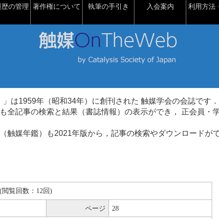
履歴の管理
著作権について
執筆の手引き
入会案内
利用方法・
talysis）」は1959年（昭和34年）に創刊された 触媒学会の会誌です．
も全記事の検索と結果（書誌情報）の表示ができ， 正会員・
（触媒年鑑）も2021年版から，記事の検索やダウンロードが
KB(閲覧回数：12回)
ページ
28