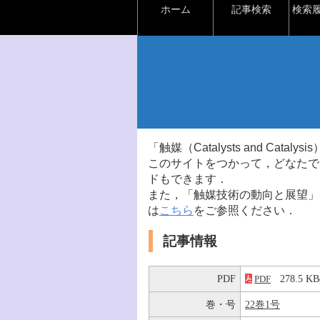
ホーム
記事検索
検索
「触媒（Catalysts and Ca
このサイトをつかって，どなたで
ドもできます．
また，「触媒技術の動向と展望」
は
こちら
をご参照ください．
記事情報
PDF
278.5 
PDF
巻・号
22巻1号