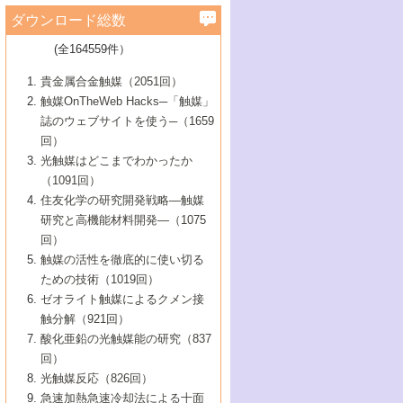
学）
7号 水素を利用する化成品合成の新潮流
6号 新しい固体酸触媒技術
5号 触媒を有効に使うための技術
ールホテル豊橋）
蔵技術の進歩
まで─
3号 メソポーラス物質の新展開
立大学）
3号 実用的ファインケミカル合成プロセス
ダウンロード総数
2号 第97回触媒討論会
1号 最近の触媒担体とその効果
▼46巻（2004年）
7号 ゼオライト合成における最近の進歩
6号 第106回触媒討論会
5号 CO
が関わる触媒・材料
B号 第111回触媒討論会（2013年・関西大
4号 錯体を利用したユニークな表面構造の
を実現する触媒
2
3号 リビング重合触媒の最近の展開
2号 第95回触媒討論会
(全164559件）
1号 部分酸化反応触媒の最前線
▼45巻（2003年）
学）
構築と機能
7号 有機分子触媒による精密有機合成
4号 バイオマス活用のための技術開発
6号 第104回触媒討論会
4号 今後の液体燃料を支える触媒技術
3号 化成品を合成するゼオライト触媒
2号 第93回触媒討論会
1号 なぜこの触媒が良いのか？
▼44巻（2002年）
貴金属合金触媒（2051回）
5号 若手会員による触媒研究の未来展望1：
8号 高機能化ポリオレフィンに向けた重合
5号 こんな物質，あんな物質―新たな触媒
7号 持続可能社会実現のための触媒および
5号 水素製造・貯蔵のための触媒技術の新
4号 水分解用光触媒材料
3号 特殊エネルギー場の触媒反応
触媒OnTheWeb Hacks─「触媒」
企業編
2号 第91回触媒討論会
触媒の最近の進展
1号 高次制御された触媒の化学
▼43巻（2001年）
の可能性―
触媒関連技術
しい展開
誌のウェブサイトを使う─（1659
5号 時間分解分光の進歩と応用
4号 生体内における金属の触媒作用
6号 第102回触媒討論会
3号 最近の自動車排ガス処理技術
2号 第89回触媒討論会
1号 グリーンケミストリーと触媒
▼42巻（2000年）
6号 第100回触媒討論会
8号 未来を拓く金属錯体
回）
6号 第98回触媒討論会
6号 第96回触媒討論会
5号 ファインケミカルズの展開に寄与する
7号 触媒・化学反応における計算化学の進
4号 触媒研究の現状と将来─第90回触媒討論
3号 触媒を利用した電気化学の新展開
2号 第87回触媒討論会特集号
1号 触媒反応工学の明日を拓く
▼41巻（1999年）
7号 『結晶の化学』を活かした触媒研究
光触媒はどこまでわかったか
7号 基礎化学品製造の触媒技術
触媒
歩
会Aから
7号 未来型金属錯体触媒開発への展望
4号 ナノ材料の調製と機能化
（1091回）
3号 生体触媒とバイオプロセス
2号 第85回触媒討論会
8号 イオン液体の応用
1号 孔、穴、あな?-特異な空間とその利用-
▼40巻（1998年）
8号 多機能型リアクター
6号 第94回触媒討論会
8号 若手研究者による触媒研究の未来展望
5号 基礎化学品製造の触媒技術
8号 超臨界流体を用いた化学プロセスの新
住友化学の研究開発戦略―触媒
5号 こんな触媒が欲しい
4号 水素製造・利用の触媒化学
3号 反応ダイナミクス
2号 第83回触媒討論会
1号 創立40周年記念・触媒化学この10年の
▼39巻（1997年）
2：大学・研究所編
展開
研究と高機能材料開発―（1075
7号 サブナノレベルでみた新しい表面現象
6号 第92回触媒討論会
6号 第90回触媒討論会
5号 触媒研究における新しい切り口：コン
進展と21世紀への提言/創立40周年記念・触
4号 超臨界流体の触媒反応への応用
3号 均一系触媒反応最前線
1号 均一系と不均一系触媒反応-その特徴と
回）
▼38巻（1996年）
8号 オレフィン重合触媒の新たな展
7号 基礎化学品製造の触媒技術
ビナトリアルケミストリー
媒学会この10年の歩みとこれから/創立40周
7号 触媒研究と学術雑誌/情報
5号 触媒のおもしろさをどのように伝える
接点
触媒の活性を徹底的に使い切る
4号 実用炭素材料の新展開
1号 触媒の構造と触媒作用/C1化学を中心と
▼37巻（1995年）
年記念・記録は語る
8号 資源の循環と触媒技術
6号 第88回触媒討論会特集号
か
ための技術（1019回）
8号 若い世代からみた触媒化学の現状と未
2号 第79回触媒討論会
5号 研究の方法論を考える
する21世紀への触媒
1号 ファインケミカルズと固体触媒
▼36巻（1994年）
2号 第81回触媒討論会
ゼオライト触媒によるクメン接
来
7号 企業における触媒研究のブレークスル
6号 第86回触媒討論会
3号 最新NO除去触媒の実用化研究
6号 第84回触媒討論会
2号 第77回触媒討論会
2号 第75回触媒討論会
触分解（921回）
1号 電気化学と触媒
▼35巻（1993年）
ー
3号 計算機触媒化学へのさそい
7号 水素化精製触媒の新しい展開
4号 新しい反応場を目指した触媒調製
7号 機能性金属材料と触媒
3号 オリンピックメダル:金・銀・銅はどん
酸化亜鉛の光触媒能の研究（837
3号 希土類を利用した触媒
2号 第73回触媒討論会
8号 この材料を触媒として使ってみません
4号 触媒劣化の制御と予測
1号 工業触媒開発マニュアル―探索から工
▼34巻（1992年）
8号 新しい反応性と機能性を目指した金属
な触媒作用を示すか
回）
5号 反応・分離技術の新しい展開
8号 触媒研究へのNMRの応用と展望
か？
業化まで
4号 触媒とリサイクル
3号 C4化学の展開
5号 最新の実用プロセスと触媒
クラスタ-化学
1号 インパクトを与えたこの研究
▼33巻（1991年）
光触媒反応（826回）
4号 触媒作用における機能の複合化
6号 第80回触媒討論会
2号 第71回触媒討論会
5号 エネルギー変換触媒
4号 《通常号》
6号 第82回触媒討論会
急速加熱急速冷却法による十面
2号 第69回触媒討論会
1号 触媒プロセス開発マニュアル―探索か
▼32巻（1990年）