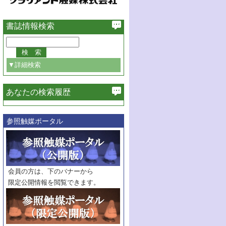
書誌情報検索
▼詳細検索
あなたの検索履歴
必ず含む
参照触媒ポータル
巻・号指定
巻
号
範囲指定
巻
号～
巻
会員の方は、下のバナーから
号
限定公開情報を閲覧できます。
触媒年鑑
年度
記事種別
マーク：
マークあり