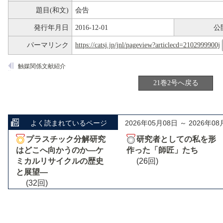
題目(和文)
会告
発行年月日
2016-12-01
公
パーマリンク
https://catsj.jp/jnl/pageview?articlecd=2102999900j
触媒関係文献紹介
21巻2号へ戻る
よく読まれているページ
2026年05月08日 ～ 2026年08
プラスチック分解研究
研究者としての私を形
はどこへ向かうのか―ケ
作った「師匠」たち
ミカルリサイクルの歴史
(26回)
と展望―
(32回)