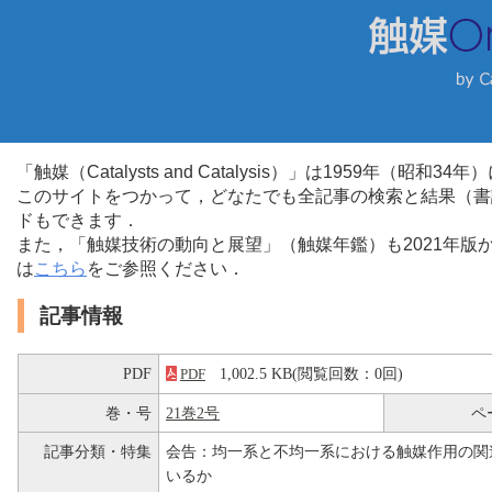
「触媒（Catalysts and Catalysis）」は1959年（昭
このサイトをつかって，どなたでも全記事の検索と結果（書
ドもできます．
また，「触媒技術の動向と展望」（触媒年鑑）も2021年
は
こちら
をご参照ください．
記事情報
PDF
1,002.5 KB(閲覧回数：0回)
PDF
巻・号
21巻2号
ペ
記事分類・特集
会告：均一系と不均一系における触媒作用の関
いるか