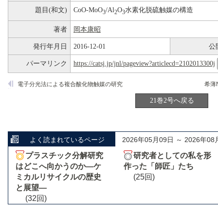
題目(和文)
CoO-MoO
/Al
O
水素化脱硫触媒の構造
3
2
3
著者
岡本康昭
発行年月日
2016-12-01
公
パーマリンク
https://catsj.jp/jnl/pageview?articlecd=2102013300j
電子分光法による複合酸化物触媒の研究
希薄
21巻2号へ戻る
よく読まれているページ
2026年05月09日 ～ 2026年08
プラスチック分解研究
研究者としての私を形
はどこへ向かうのか―ケ
作った「師匠」たち
ミカルリサイクルの歴史
(25回)
と展望―
(32回)