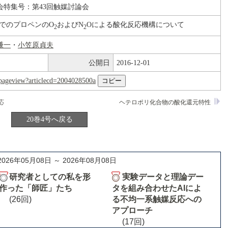
会特集号：第43回触媒討論会
上でのプロペンのO
およびN
Oによる酸化反応機構について
2
2
謙一
・
小笠原貞夫
公開日
2016-12-01
nl/pageview?articlecd=2004028500a
応
ヘテロポリ化合物の酸化還元特性
20巻4号へ戻る
2026年05月08日 ～ 2026年08月08日
研究者としての私を形
実験データと理論デー
作った「師匠」たち
タを組み合わせたAIによ
(26回)
る不均一系触媒反応への
アプローチ
(17回)