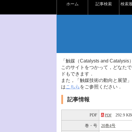
ホーム
記事検索
検索
「触媒（Catalysts and Ca
このサイトをつかって，どなたで
ドもできます．
また，「触媒技術の動向と展望」
は
こちら
をご参照ください．
記事情報
PDF
292.9 
PDF
巻・号
20巻4号