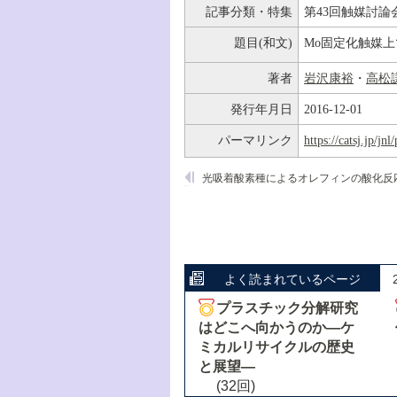
記事分類・特集
第43回触媒討論
題目(和文)
Mo固定化触媒
著者
岩沢康裕
・
高松
発行年月日
2016-12-01
パーマリンク
https://catsj.jp/j
光吸着酸素種によるオレフィンの酸化反
よく読まれているページ
プラスチック分解研究
はどこへ向かうのか―ケ
ミカルリサイクルの歴史
と展望―
(32回)