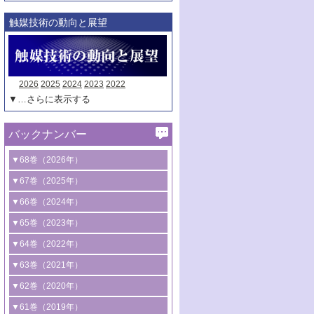
触媒技術の動向と展望
2026
2025
2024
2023
2022
▼…さらに表示する
バックナンバー
▼68巻（2026年）
1号 過酸化水素合成に関する研究動向
▼67巻（2025年）
2号 コンピューター技術により加速する
1号 CO
水素化によるグリーン燃料/グリ
▼66巻（2024年）
2
触媒開発
ーンケミカル製造
1号 低次元ナノ構造を有する触媒材料
▼65巻（2023年）
3号 有機分子変換やCO
資源化のための
2
2号 水素製造のための水分解技術に関す
2号 規制反応場を活用した固体触媒研究
1号 炭素が関わる触媒機能
▼64巻（2022年）
光触媒に関する最近の研究
る最近の研究
の新展開
2号 プラスチックケミカルリサイクルの
1号 合成ガス製造とCOを用いるケミカル
▼63巻（2021年）
B号 第137回触媒討論会（2026年）
3号 オレフィン系樹脂の精密合成に関す
3号 未踏分子変換を目指した酸化触媒プ
ための触媒技術
ズ合成の最新動向
1号 金触媒の新展開
▼62巻（2020年）
る最新技術
ロセスの最前線
3号 非酸化物系金属化合物を基盤とした
2号 化学品合成のための合金触媒開発
2号 ペロブスカイト
1号 触媒設計を拓く欠陥構造のキャラク
▼61巻（2019年）
4号 アルコール類の効率的変換を実現す
4号 シンクロトロン放射光および中性子
触媒材料の開発