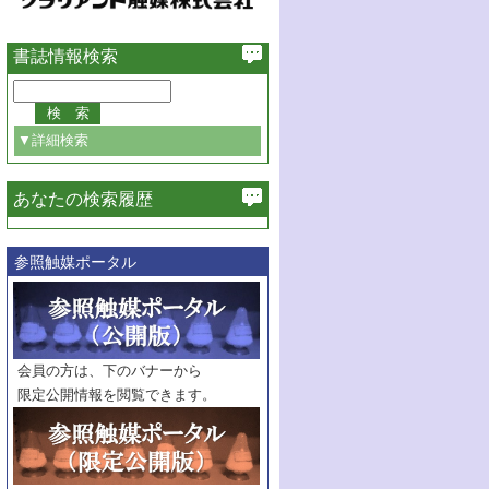
書誌情報検索
▼詳細検索
あなたの検索履歴
必ず含む
参照触媒ポータル
巻・号指定
巻
号
範囲指定
巻
号～
巻
会員の方は、下のバナーから
号
限定公開情報を閲覧できます。
触媒年鑑
年度
記事種別
マーク：
マークあり