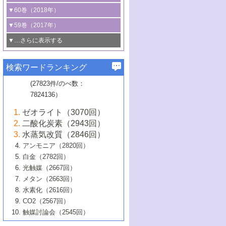
3号 CO
の排出削減および有効活用のた
タリゼーション
2
3号 特殊反応場を利用した触媒的分子変
る非貴金属触媒の研究動向
線を利用した触媒解析技術の最先端
1号 物質移動制御に着目した触媒プロセ
▼60巻（2018年）
4号 格子酸素・格子酸素欠陥を利用した
めの触媒技術
換反応
2号 機能化学品製造に資するクリーンな
ス開発
5号 ゼオライトの合成と応用における研
5号 単原子触媒
触媒反応
1号 固体酸触媒の最新の研究動向
▼59巻（2017年）
触媒的酸化反応
4号 若手による情報発信企画～とびたて
4号 多孔質材料を用いた触媒の新展開
究動向
2号 CO
フリー水素サプライチェーンに
2
6号 参照触媒委員会からのお知らせ
5号 生体触媒によるエネルギー変換反応
2号 二酸化炭素からの有用化学品合成
1号 いたるところに，触媒
▼…さらに表示する
若き触媒の研究者たち～（1）
3号 水処理のための触媒化学
5号 情報学的手法を用いた触媒開発
6号 ヘテロ接合界面
関わる触媒開発動向
B号 第133回触媒討論会（2023年）
6号 窒素とリンの循環のための触媒・機
3号 ナノ粒子・クラスター触媒の最前線
2号 機能性材料の局所構造解析のための
5号 若手による情報発信企画～とびたて
▼58巻（2016年）
4号 光触媒を用いた水分解の最新の研究
6号 カーボンニュートラルに向けた電解
B号 第135回触媒討論会（2025年）
3号 精密高分子合成に関する最近の研究
能性材料
最先端技術
検索ワードランキング
4号 60周年記念企画
若き触媒の研究者たち～（2）
動向
技術
1号 ユニークな構造の高分子を生み出す触
▼57巻（2015年）
動向
B号 第131回触媒討論会（2023年）
3号 無機分離膜材料の開発と触媒反応プ
5号 進化するゼオライト合成技術
6号 石油のノーブル・ユースを志向した
媒技術
(27823件/のべ数：
5号 次世代の触媒プロセスを支えるマイ
B号 第127回触媒討論会（2021年・オン
1号 水素キャリアにかかわる触媒技術の新
4号 バイオマス化成品製造のための触媒
▼56巻（2014年）
ロセスへの適用
触媒技術
7824136）
クロ波
6号 非貴金属系触媒における電気化学的
ライン開催(Zoom)のみ）
2号 リグニンからの化成品製造に向けた触
展開
技術
1号 特殊環境場を利用した材料合成
▼55巻（2013年）
4号 触媒研究における計算科学の利用
酸素還元反応
B号 第129回触媒討論会（2022年・京都
媒技術
6号 メタン転換技術の最新動向
ゼオライト（3070回）
2号 石油精製用触媒の最近の進展
5号 固体触媒による含窒素有機化合物変
2号 光触媒反応機構に関する最新の研究動
1号 高耐久性燃料電池システム用触媒にお
大学：オンライン・対面開催）
▼54巻（2012年）
5号 水素のふるまいを解き明かす最先端
B号 第121回触媒討論会（2018年・東京
3号 触媒研究の最先端～とびたて若き研究
二酸化炭素（2943回）
B号 第125回触媒討論会（2020年・工学
換の最前線
3号 固体酸化物形燃料電池（SOFC）におけ
向
ける新展開
研究
大学）
1号 規則性多孔体の利用技術における最近
▼53巻（2011年）
者たち～（1）
水蒸気改質（2846回）
院大学）
るアノード触媒上での燃料直接改質技術
6号 貴金属使用量低減に向けた自動車排
3号 固体高分子形燃料電池カソード触媒の
2号 リビングラジカル重合の最近の動向
6号 低級アルカンの有効利用のための触
の進歩
アンモニア（2820回）
4号 触媒研究の最先端～とびたて若き研究
1号 金属学から見る合金触媒の新展開
▼52巻（2010年）
ガス浄化触媒の開発
4号 コアシェル構造の制御による触媒機能
開発動向
媒技術
白金（2782回）
3号 天然ガスの化学工業的展開に関する触
2号 第109回触媒討論会
者たち～（2）
2号 第107回触媒討論会
の向上
1号 触媒の劣化対策と長寿命触媒開発
B号 第123回触媒討論会（2019年・大阪
▼51巻（2009年）
4号 人工光合成に向けた近年のアプローチ
光触媒（2667回）
媒技術
B号 第119回触媒討論会（2017年・首都
3号 貴金属低減技術の最新動向
5号 触媒研究の最先端～とびたて若き研究
市立大学）
3号 触媒のその場観察法の進歩（１）
5号 工業触媒およびその周辺技術の最近の
2号 第105回触媒討論会
1号 炭素材料－熱い注目を集める材料－
▼50巻（2008年）
メタン（2663回）
大学東京）
5号 未利用熱エネルギーの有効活用に貢献
4号 貴金属触媒の精密構造制御とその活用
者たち～（3）
4号 貴金属代替技術の最新動向
進歩
水素化（2616回）
4号 触媒のその場観察法の進歩（２）
3号 ナノ構造が拓く新機能
する触媒技術
2号 第103回触媒討論会
1号 触媒化学と学会のこの10年，半世紀，
▼49巻（2007年）
5号 バイオマス化成品製造のための固体触
6号 イオニクス材料と燃料電池・電解合成
5号 光触媒による物質変換反応の新展開
CO2（2567回）
6号 ナノシート
5号 不活性結合の触媒的活性化による有機
そして未来
4号 活性サイトおよびその環境の精密な設
6号 ポリオキソメタレート
3号 環境浄化用光触媒の現状と課題
媒の開発
1号 含フッ素化合物の合成と触媒
▼48巻（2006年）
の最新の研究動向
触媒討論会（2545回）
6号 グラフェン
合成
B号 第115回触媒討論会（2015年・成蹊大
計による触媒の高機能化
2号 第101回触媒討論会
B号 第113回触媒討論会（2014年・ロワジ
4号 水素社会の実現に向けた水素製造・貯
6号 ナノ空間─吸着状態解析から新機能開拓
2号 第99回触媒討論会
B号 第117回触媒討論会（2016年・大阪府
1号 固体酸触媒の最近の進歩
▼47巻（2005年）