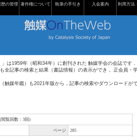
履歴の管理
著作権について
執筆の手引き
入会案内
利用方法・
talysis）」は1959年（昭和34年）に創刊された 触媒学会の会誌です．
も全記事の検索と結果（書誌情報）の表示ができ， 正会員・
（触媒年鑑）も2021年版から，記事の検索やダウンロードが
KB(閲覧回数：3回)
ページ
285