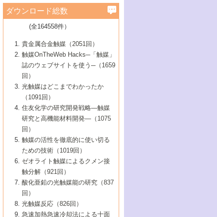
学）
7号 水素を利用する化成品合成の新潮流
6号 新しい固体酸触媒技術
5号 触媒を有効に使うための技術
ールホテル豊橋）
蔵技術の進歩
まで─
3号 メソポーラス物質の新展開
立大学）
3号 実用的ファインケミカル合成プロセス
ダウンロード総数
2号 第97回触媒討論会
1号 最近の触媒担体とその効果
▼46巻（2004年）
7号 ゼオライト合成における最近の進歩
6号 第106回触媒討論会
5号 CO
が関わる触媒・材料
B号 第111回触媒討論会（2013年・関西大
4号 錯体を利用したユニークな表面構造の
を実現する触媒
2
3号 リビング重合触媒の最近の展開
2号 第95回触媒討論会
(全164558件）
1号 部分酸化反応触媒の最前線
▼45巻（2003年）
学）
構築と機能
7号 有機分子触媒による精密有機合成
4号 バイオマス活用のための技術開発
6号 第104回触媒討論会
4号 今後の液体燃料を支える触媒技術
3号 化成品を合成するゼオライト触媒
2号 第93回触媒討論会
1号 なぜこの触媒が良いのか？
▼44巻（2002年）
貴金属合金触媒（2051回）
5号 若手会員による触媒研究の未来展望1：
8号 高機能化ポリオレフィンに向けた重合
5号 こんな物質，あんな物質―新たな触媒
7号 持続可能社会実現のための触媒および
5号 水素製造・貯蔵のための触媒技術の新
4号 水分解用光触媒材料
3号 特殊エネルギー場の触媒反応
触媒OnTheWeb Hacks─「触媒」
企業編
2号 第91回触媒討論会
触媒の最近の進展
1号 高次制御された触媒の化学
▼43巻（2001年）
の可能性―
触媒関連技術
しい展開
誌のウェブサイトを使う─（1659
5号 時間分解分光の進歩と応用
4号 生体内における金属の触媒作用
6号 第102回触媒討論会
3号 最近の自動車排ガス処理技術
2号 第89回触媒討論会
1号 グリーンケミストリーと触媒
▼42巻（2000年）
6号 第100回触媒討論会
8号 未来を拓く金属錯体
回）
6号 第98回触媒討論会
6号 第96回触媒討論会
5号 ファインケミカルズの展開に寄与する
7号 触媒・化学反応における計算化学の進
4号 触媒研究の現状と将来─第90回触媒討論
3号 触媒を利用した電気化学の新展開
2号 第87回触媒討論会特集号
1号 触媒反応工学の明日を拓く
▼41巻（1999年）
7号 『結晶の化学』を活かした触媒研究
光触媒はどこまでわかったか
7号 基礎化学品製造の触媒技術
触媒
歩
会Aから
7号 未来型金属錯体触媒開発への展望
4号 ナノ材料の調製と機能化
（1091回）
3号 生体触媒とバイオプロセス
2号 第85回触媒討論会
8号 イオン液体の応用
1号 孔、穴、あな?-特異な空間とその利用-
▼40巻（1998年）
8号 多機能型リアクター
6号 第94回触媒討論会
8号 若手研究者による触媒研究の未来展望
5号 基礎化学品製造の触媒技術
8号 超臨界流体を用いた化学プロセスの新
住友化学の研究開発戦略―触媒
5号 こんな触媒が欲しい
4号 水素製造・利用の触媒化学
3号 反応ダイナミクス
2号 第83回触媒討論会
1号 創立40周年記念・触媒化学この10年の
▼39巻（1997年）
2：大学・研究所編
展開
研究と高機能材料開発―（1075
7号 サブナノレベルでみた新しい表面現象
6号 第92回触媒討論会
6号 第90回触媒討論会
5号 触媒研究における新しい切り口：コン
進展と21世紀への提言/創立40周年記念・触
4号 超臨界流体の触媒反応への応用
3号 均一系触媒反応最前線
1号 均一系と不均一系触媒反応-その特徴と
回）
▼38巻（1996年）
8号 オレフィン重合触媒の新たな展
7号 基礎化学品製造の触媒技術
ビナトリアルケミストリー
媒学会この10年の歩みとこれから/創立40周
7号 触媒研究と学術雑誌/情報
5号 触媒のおもしろさをどのように伝える
接点
触媒の活性を徹底的に使い切る
4号 実用炭素材料の新展開
1号 触媒の構造と触媒作用/C1化学を中心と
▼37巻（1995年）
年記念・記録は語る
8号 資源の循環と触媒技術
6号 第88回触媒討論会特集号
か
ための技術（1019回）
8号 若い世代からみた触媒化学の現状と未
2号 第79回触媒討論会
5号 研究の方法論を考える
する21世紀への触媒
1号 ファインケミカルズと固体触媒
▼36巻（1994年）
2号 第81回触媒討論会
ゼオライト触媒によるクメン接
来
7号 企業における触媒研究のブレークスル
6号 第86回触媒討論会
3号 最新NO除去触媒の実用化研究
6号 第84回触媒討論会
2号 第77回触媒討論会
2号 第75回触媒討論会
触分解（921回）
1号 電気化学と触媒
▼35巻（1993年）
ー
3号 計算機触媒化学へのさそい
7号 水素化精製触媒の新しい展開
4号 新しい反応場を目指した触媒調製
7号 機能性金属材料と触媒
3号 オリンピックメダル:金・銀・銅はどん
酸化亜鉛の光触媒能の研究（837
3号 希土類を利用した触媒
2号 第73回触媒討論会
8号 この材料を触媒として使ってみません
4号 触媒劣化の制御と予測
1号 工業触媒開発マニュアル―探索から工
▼34巻（1992年）
8号 新しい反応性と機能性を目指した金属
な触媒作用を示すか
回）
5号 反応・分離技術の新しい展開
8号 触媒研究へのNMRの応用と展望
か？
業化まで
4号 触媒とリサイクル
3号 C4化学の展開
5号 最新の実用プロセスと触媒
クラスタ-化学
1号 インパクトを与えたこの研究
▼33巻（1991年）
光触媒反応（826回）
4号 触媒作用における機能の複合化
6号 第80回触媒討論会
2号 第71回触媒討論会
5号 エネルギー変換触媒
4号 《通常号》
6号 第82回触媒討論会
急速加熱急速冷却法による十面
2号 第69回触媒討論会
1号 触媒プロセス開発マニュアル―探索か
▼32巻（1990年）