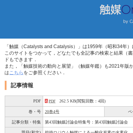
「触媒（Catalysts and Catalysis）」は1959年（昭
このサイトをつかって，どなたでも全記事の検索と結果（書
ドもできます．
また，「触媒技術の動向と展望」（触媒年鑑）も2021年
は
こちら
をご参照ください．
記事情報
PDF
262.5 KB(閲覧回数：4回)
PDF
巻・号
20巻4号
ペ
記事分類・特集
第43回触媒討論会特集号：第43回触媒討論会
題目(和文)
担持ロジウム触媒による一酸化炭素の水素化