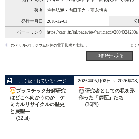
著者
荒井弘通
・
内田正之
・
冨永博夫
発行年月日
2016-12-01
公
パーマリンク
https://catsj.jp/jnl/pageview?articlecd=2004024200a
π-アリル-パラジウム錯体の電子状態と求核攻撃に対する反応性
ロジ
20巻4号へ戻る
よく読まれているページ
2026年05月08日 ～ 2026年08
プラスチック分解研究
研究者としての私を形
はどこへ向かうのか―ケ
作った「師匠」たち
ミカルリサイクルの歴史
(26回)
と展望―
(32回)