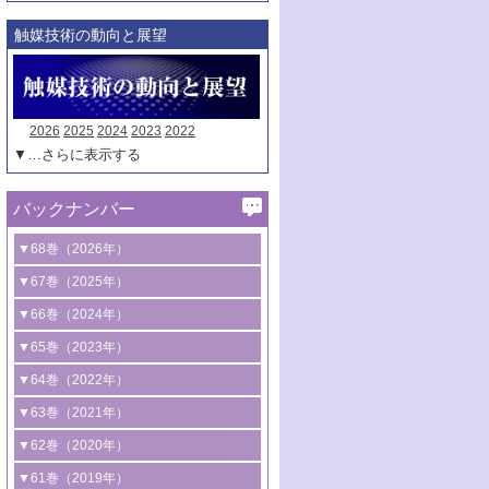
触媒技術の動向と展望
2026
2025
2024
2023
2022
▼…さらに表示する
バックナンバー
▼68巻（2026年）
1号 過酸化水素合成に関する研究動向
▼67巻（2025年）
2号 コンピューター技術により加速する
1号 CO
水素化によるグリーン燃料/グリ
▼66巻（2024年）
2
触媒開発
ーンケミカル製造
1号 低次元ナノ構造を有する触媒材料
▼65巻（2023年）
3号 有機分子変換やCO
資源化のための
2
2号 水素製造のための水分解技術に関す
2号 規制反応場を活用した固体触媒研究
1号 炭素が関わる触媒機能
▼64巻（2022年）
光触媒に関する最近の研究
る最近の研究
の新展開
2号 プラスチックケミカルリサイクルの
1号 合成ガス製造とCOを用いるケミカル
▼63巻（2021年）
B号 第137回触媒討論会（2026年）
3号 オレフィン系樹脂の精密合成に関す
3号 未踏分子変換を目指した酸化触媒プ
ための触媒技術
ズ合成の最新動向
1号 金触媒の新展開
▼62巻（2020年）
る最新技術
ロセスの最前線
3号 非酸化物系金属化合物を基盤とした
2号 化学品合成のための合金触媒開発
2号 ペロブスカイト
1号 触媒設計を拓く欠陥構造のキャラク
▼61巻（2019年）
4号 アルコール類の効率的変換を実現す
4号 シンクロトロン放射光および中性子
触媒材料の開発