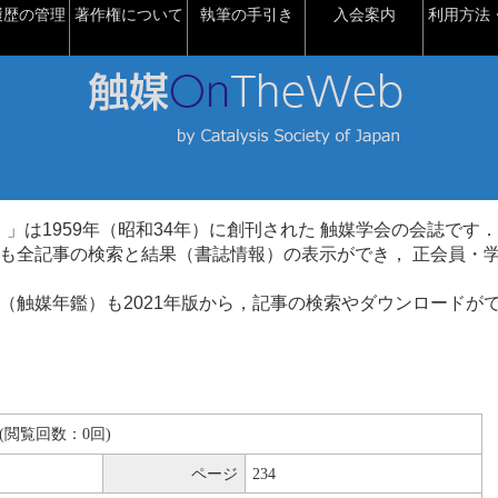
履歴の管理
著作権について
執筆の手引き
入会案内
利用方法・
talysis）」は1959年（昭和34年）に創刊された 触媒学会の会誌です．
も全記事の検索と結果（書誌情報）の表示ができ， 正会員・
（触媒年鑑）も2021年版から，記事の検索やダウンロードが
KB(閲覧回数：0回)
ページ
234