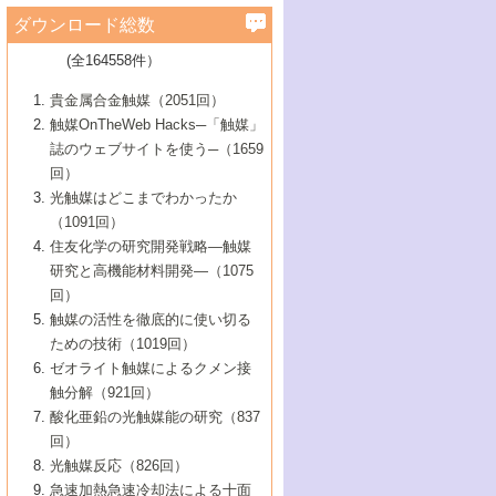
学）
7号 水素を利用する化成品合成の新潮流
6号 新しい固体酸触媒技術
5号 触媒を有効に使うための技術
ールホテル豊橋）
蔵技術の進歩
まで─
3号 メソポーラス物質の新展開
立大学）
3号 実用的ファインケミカル合成プロセス
ダウンロード総数
2号 第97回触媒討論会
1号 最近の触媒担体とその効果
▼46巻（2004年）
7号 ゼオライト合成における最近の進歩
6号 第106回触媒討論会
5号 CO
が関わる触媒・材料
B号 第111回触媒討論会（2013年・関西大
4号 錯体を利用したユニークな表面構造の
を実現する触媒
2
3号 リビング重合触媒の最近の展開
2号 第95回触媒討論会
(全164558件）
1号 部分酸化反応触媒の最前線
▼45巻（2003年）
学）
構築と機能
7号 有機分子触媒による精密有機合成
4号 バイオマス活用のための技術開発
6号 第104回触媒討論会
4号 今後の液体燃料を支える触媒技術
3号 化成品を合成するゼオライト触媒
2号 第93回触媒討論会
1号 なぜこの触媒が良いのか？
▼44巻（2002年）
貴金属合金触媒（2051回）
5号 若手会員による触媒研究の未来展望1：
8号 高機能化ポリオレフィンに向けた重合
5号 こんな物質，あんな物質―新たな触媒
7号 持続可能社会実現のための触媒および
5号 水素製造・貯蔵のための触媒技術の新
4号 水分解用光触媒材料
3号 特殊エネルギー場の触媒反応
触媒OnTheWeb Hacks─「触媒」
企業編
2号 第91回触媒討論会
触媒の最近の進展
1号 高次制御された触媒の化学
▼43巻（2001年）
の可能性―
触媒関連技術
しい展開
誌のウェブサイトを使う─（1659
5号 時間分解分光の進歩と応用
4号 生体内における金属の触媒作用
6号 第102回触媒討論会
3号 最近の自動車排ガス処理技術
2号 第89回触媒討論会
1号 グリーンケミストリーと触媒
▼42巻（2000年）
6号 第100回触媒討論会
8号 未来を拓く金属錯体
回）
6号 第98回触媒討論会
6号 第96回触媒討論会
5号 ファインケミカルズの展開に寄与する
7号 触媒・化学反応における計算化学の進
4号 触媒研究の現状と将来─第90回触媒討論
3号 触媒を利用した電気化学の新展開
2号 第87回触媒討論会特集号
1号 触媒反応工学の明日を拓く
▼41巻（1999年）
7号 『結晶の化学』を活かした触媒研究
光触媒はどこまでわかったか
7号 基礎化学品製造の触媒技術
触媒
歩
会Aから
7号 未来型金属錯体触媒開発への展望
4号 ナノ材料の調製と機能化
（1091回）
3号 生体触媒とバイオプロセス
2号 第85回触媒討論会
8号 イオン液体の応用
1号 孔、穴、あな?-特異な空間とその利用-
▼40巻（1998年）
8号 多機能型リアクター
6号 第94回触媒討論会
8号 若手研究者による触媒研究の未来展望
5号 基礎化学品製造の触媒技術
8号 超臨界流体を用いた化学プロセスの新
住友化学の研究開発戦略―触媒
5号 こんな触媒が欲しい
4号 水素製造・利用の触媒化学
3号 反応ダイナミクス
2号 第83回触媒討論会
1号 創立40周年記念・触媒化学この10年の
▼39巻（1997年）
2：大学・研究所編
展開
研究と高機能材料開発―（1075
7号 サブナノレベルでみた新しい表面現象
6号 第92回触媒討論会
6号 第90回触媒討論会
5号 触媒研究における新しい切り口：コン
進展と21世紀への提言/創立40周年記念・触
4号 超臨界流体の触媒反応への応用
3号 均一系触媒反応最前線
1号 均一系と不均一系触媒反応-その特徴と
回）
▼38巻（1996年）
8号 オレフィン重合触媒の新たな展
7号 基礎化学品製造の触媒技術
ビナトリアルケミストリー
媒学会この10年の歩みとこれから/創立40周
7号 触媒研究と学術雑誌/情報
5号 触媒のおもしろさをどのように伝える
接点
触媒の活性を徹底的に使い切る
4号 実用炭素材料の新展開
1号 触媒の構造と触媒作用/C1化学を中心と
▼37巻（1995年）
年記念・記録は語る
8号 資源の循環と触媒技術
6号 第88回触媒討論会特集号
か
ための技術（1019回）
8号 若い世代からみた触媒化学の現状と未
2号 第79回触媒討論会
5号 研究の方法論を考える
する21世紀への触媒
1号 ファインケミカルズと固体触媒
▼36巻（1994年）
2号 第81回触媒討論会
ゼオライト触媒によるクメン接
来
7号 企業における触媒研究のブレークスル
6号 第86回触媒討論会
3号 最新NO除去触媒の実用化研究
6号 第84回触媒討論会
2号 第77回触媒討論会
2号 第75回触媒討論会
触分解（921回）
1号 電気化学と触媒
▼35巻（1993年）
ー
3号 計算機触媒化学へのさそい
7号 水素化精製触媒の新しい展開
4号 新しい反応場を目指した触媒調製
7号 機能性金属材料と触媒
3号 オリンピックメダル:金・銀・銅はどん
酸化亜鉛の光触媒能の研究（837
3号 希土類を利用した触媒
2号 第73回触媒討論会
8号 この材料を触媒として使ってみません
4号 触媒劣化の制御と予測
1号 工業触媒開発マニュアル―探索から工
▼34巻（1992年）
8号 新しい反応性と機能性を目指した金属
な触媒作用を示すか
回）
5号 反応・分離技術の新しい展開
8号 触媒研究へのNMRの応用と展望
か？
業化まで
4号 触媒とリサイクル
3号 C4化学の展開
5号 最新の実用プロセスと触媒
クラスタ-化学
1号 インパクトを与えたこの研究
▼33巻（1991年）
光触媒反応（826回）
4号 触媒作用における機能の複合化
6号 第80回触媒討論会
2号 第71回触媒討論会
5号 エネルギー変換触媒
4号 《通常号》
6号 第82回触媒討論会
急速加熱急速冷却法による十面
2号 第69回触媒討論会
1号 触媒プロセス開発マニュアル―探索か
▼32巻（1990年）