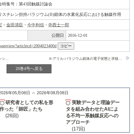
会特集号：第43回触媒討論会
スチレン担持パラジウム(II)錯体の水素化反応における触媒作用
宏
・
金田清臣
・
今中利信
・
寺西士一郎
公開日
2016-12-01
nl/pageview?articlecd=2004023400d
還元NiとCo触媒による4-t-ブチルメチレンシクロヘキサンの水素化と異性化
π-アリル-パラジウム錯体の電子状態と求核攻撃に対する反応性
20巻4号へ戻る
2026年05月08日 ～ 2026年08月08日
研究者としての私を形
実験データと理論デー
作った「師匠」たち
タを組み合わせたAIによ
(26回)
る不均一系触媒反応への
アプローチ
(17回)