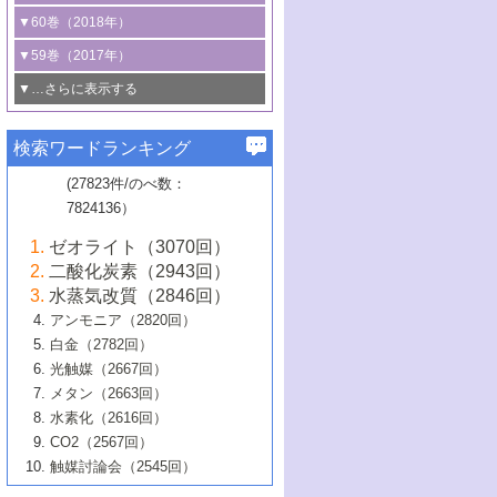
3号 CO
の排出削減および有効活用のた
タリゼーション
2
3号 特殊反応場を利用した触媒的分子変
る非貴金属触媒の研究動向
線を利用した触媒解析技術の最先端
1号 物質移動制御に着目した触媒プロセ
▼60巻（2018年）
4号 格子酸素・格子酸素欠陥を利用した
めの触媒技術
換反応
2号 機能化学品製造に資するクリーンな
ス開発
5号 ゼオライトの合成と応用における研
5号 単原子触媒
触媒反応
1号 固体酸触媒の最新の研究動向
▼59巻（2017年）
触媒的酸化反応
4号 若手による情報発信企画～とびたて
4号 多孔質材料を用いた触媒の新展開
究動向
2号 CO
フリー水素サプライチェーンに
2
6号 参照触媒委員会からのお知らせ
5号 生体触媒によるエネルギー変換反応
2号 二酸化炭素からの有用化学品合成
1号 いたるところに，触媒
▼…さらに表示する
若き触媒の研究者たち～（1）
3号 水処理のための触媒化学
5号 情報学的手法を用いた触媒開発
6号 ヘテロ接合界面
関わる触媒開発動向
B号 第133回触媒討論会（2023年）
6号 窒素とリンの循環のための触媒・機
3号 ナノ粒子・クラスター触媒の最前線
2号 機能性材料の局所構造解析のための
5号 若手による情報発信企画～とびたて
▼58巻（2016年）
4号 光触媒を用いた水分解の最新の研究
6号 カーボンニュートラルに向けた電解
B号 第135回触媒討論会（2025年）
3号 精密高分子合成に関する最近の研究
能性材料
最先端技術
検索ワードランキング
4号 60周年記念企画
若き触媒の研究者たち～（2）
動向
技術
1号 ユニークな構造の高分子を生み出す触
▼57巻（2015年）
動向
B号 第131回触媒討論会（2023年）
3号 無機分離膜材料の開発と触媒反応プ
5号 進化するゼオライト合成技術
6号 石油のノーブル・ユースを志向した
媒技術
(27823件/のべ数：
5号 次世代の触媒プロセスを支えるマイ
B号 第127回触媒討論会（2021年・オン
1号 水素キャリアにかかわる触媒技術の新
4号 バイオマス化成品製造のための触媒
▼56巻（2014年）
ロセスへの適用
触媒技術
7824136）
クロ波
6号 非貴金属系触媒における電気化学的
ライン開催(Zoom)のみ）
2号 リグニンからの化成品製造に向けた触
展開
技術
1号 特殊環境場を利用した材料合成
▼55巻（2013年）
4号 触媒研究における計算科学の利用
酸素還元反応
B号 第129回触媒討論会（2022年・京都
媒技術
6号 メタン転換技術の最新動向
ゼオライト（3070回）
2号 石油精製用触媒の最近の進展
5号 固体触媒による含窒素有機化合物変
2号 光触媒反応機構に関する最新の研究動
1号 高耐久性燃料電池システム用触媒にお
大学：オンライン・対面開催）
▼54巻（2012年）
5号 水素のふるまいを解き明かす最先端
B号 第121回触媒討論会（2018年・東京
3号 触媒研究の最先端～とびたて若き研究
二酸化炭素（2943回）
B号 第125回触媒討論会（2020年・工学
換の最前線
3号 固体酸化物形燃料電池（SOFC）におけ
向
ける新展開
研究
大学）
1号 規則性多孔体の利用技術における最近
▼53巻（2011年）
者たち～（1）
水蒸気改質（2846回）
院大学）
るアノード触媒上での燃料直接改質技術
6号 貴金属使用量低減に向けた自動車排
3号 固体高分子形燃料電池カソード触媒の
2号 リビングラジカル重合の最近の動向
6号 低級アルカンの有効利用のための触
の進歩
アンモニア（2820回）
4号 触媒研究の最先端～とびたて若き研究
1号 金属学から見る合金触媒の新展開
▼52巻（2010年）
ガス浄化触媒の開発
4号 コアシェル構造の制御による触媒機能
開発動向
媒技術
白金（2782回）
3号 天然ガスの化学工業的展開に関する触
2号 第109回触媒討論会
者たち～（2）
2号 第107回触媒討論会
の向上
1号 触媒の劣化対策と長寿命触媒開発
B号 第123回触媒討論会（2019年・大阪
▼51巻（2009年）
4号 人工光合成に向けた近年のアプローチ
光触媒（2667回）
媒技術
B号 第119回触媒討論会（2017年・首都
3号 貴金属低減技術の最新動向
5号 触媒研究の最先端～とびたて若き研究
市立大学）
3号 触媒のその場観察法の進歩（１）
5号 工業触媒およびその周辺技術の最近の
2号 第105回触媒討論会
1号 炭素材料－熱い注目を集める材料－
▼50巻（2008年）
メタン（2663回）
大学東京）
5号 未利用熱エネルギーの有効活用に貢献
4号 貴金属触媒の精密構造制御とその活用
者たち～（3）
4号 貴金属代替技術の最新動向
進歩
水素化（2616回）
4号 触媒のその場観察法の進歩（２）
3号 ナノ構造が拓く新機能
する触媒技術
2号 第103回触媒討論会
1号 触媒化学と学会のこの10年，半世紀，
▼49巻（2007年）
5号 バイオマス化成品製造のための固体触
6号 イオニクス材料と燃料電池・電解合成
5号 光触媒による物質変換反応の新展開
CO2（2567回）
6号 ナノシート
5号 不活性結合の触媒的活性化による有機
そして未来
4号 活性サイトおよびその環境の精密な設
6号 ポリオキソメタレート
3号 環境浄化用光触媒の現状と課題
媒の開発
1号 含フッ素化合物の合成と触媒
▼48巻（2006年）
の最新の研究動向
触媒討論会（2545回）
6号 グラフェン
合成
B号 第115回触媒討論会（2015年・成蹊大
計による触媒の高機能化
2号 第101回触媒討論会
B号 第113回触媒討論会（2014年・ロワジ
4号 水素社会の実現に向けた水素製造・貯
6号 ナノ空間─吸着状態解析から新機能開拓
2号 第99回触媒討論会
B号 第117回触媒討論会（2016年・大阪府
1号 固体酸触媒の最近の進歩
▼47巻（2005年）