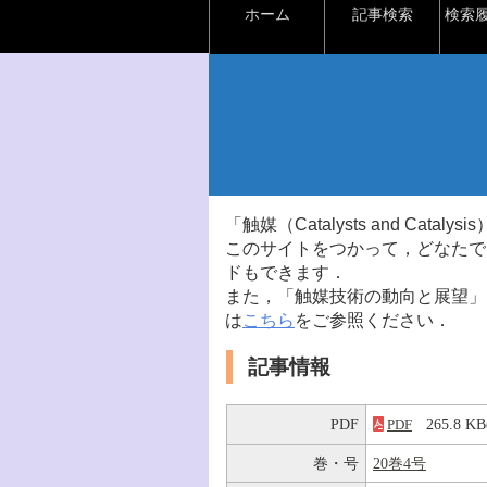
ホーム
記事検索
検索
「触媒（Catalysts and Ca
このサイトをつかって，どなたで
ドもできます．
また，「触媒技術の動向と展望」
は
こちら
をご参照ください．
記事情報
PDF
265.8 
PDF
巻・号
20巻4号