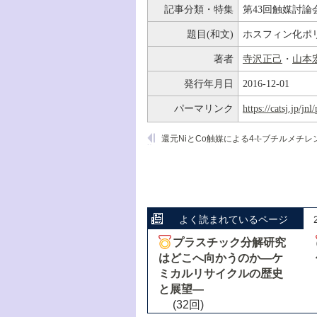
記事分類・特集
第43回触媒討論
題目(和文)
ホスフィン化ポリ
著者
寺沢正己
・
山本
発行年月日
2016-12-01
パーマリンク
https://catsj.jp/j
よく読まれているページ
プラスチック分解研究
はどこへ向かうのか―ケ
ミカルリサイクルの歴史
と展望―
(32回)