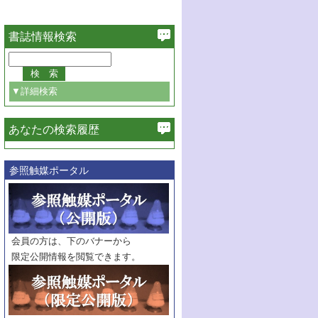
書誌情報検索
▼詳細検索
あなたの検索履歴
必ず含む
参照触媒ポータル
巻・号指定
巻
号
範囲指定
巻
号～
巻
会員の方は、下のバナーから
号
限定公開情報を閲覧できます。
触媒年鑑
年度
記事種別
マーク：
マークあり