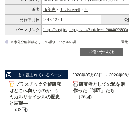
著者
服部忠
・
R.L.Burwell
・
Jr.
発行年月日
2016-12-01
公
パーマリンク
https://catsj.jp/jnl/pageview?articlecd=2004022800a
水素化分解触媒としての硼酸ニッケルの調製，物性および活性
20巻4号へ戻る
よく読まれているページ
2026年05月08日 ～ 2026年08
プラスチック分解研究
研究者としての私を形
はどこへ向かうのか―ケ
作った「師匠」たち
ミカルリサイクルの歴史
(26回)
と展望―
(32回)