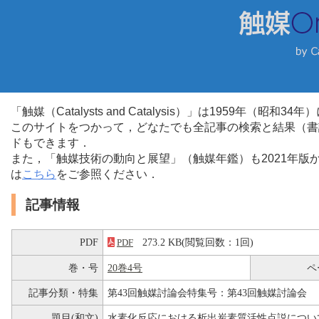
「触媒（Catalysts and Catalysis）」は1959年（昭
このサイトをつかって，どなたでも全記事の検索と結果（書
ドもできます．
また，「触媒技術の動向と展望」（触媒年鑑）も2021年
は
こちら
をご参照ください．
記事情報
PDF
273.2 KB(閲覧回数：1回)
PDF
巻・号
20巻4号
ペ
記事分類・特集
第43回触媒討論会特集号：第43回触媒討論会
題目(和文)
水素化反応における析出炭素質活性点説につい