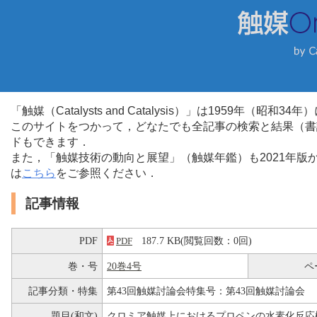
「触媒（Catalysts and Catalysis）」は1959年（昭
このサイトをつかって，どなたでも全記事の検索と結果（書
ドもできます．
また，「触媒技術の動向と展望」（触媒年鑑）も2021年
は
こちら
をご参照ください．
記事情報
PDF
187.7 KB(閲覧回数：0回)
PDF
巻・号
20巻4号
ペ
記事分類・特集
第43回触媒討論会特集号：第43回触媒討論会
題目(和文)
クロミア触媒上におけるプロペンの水素化反応