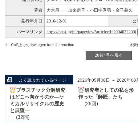
著者
大木昌一
・
加来房子
・
小田中秀男
・
金子義久
発行年月日
2016-12-01
公
パーマリンク
https://catsj.jp/jnl/pageview?articlecd=2004022200j
CoS上でのHydrogen transfer reaction
20巻4号へ戻る
よく読まれているページ
2026年05月08日 ～ 2026年08
プラスチック分解研究
研究者としての私を形
はどこへ向かうのか―ケ
作った「師匠」たち
ミカルリサイクルの歴史
(26回)
と展望―
(32回)