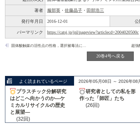
著者
服部英
・
佐藤晶子
・
田部浩三
発行年月日
2016-12-01
公
パーマリンク
https://catsj.jp/jnl/pageview?articlecd=2004020500c
固体酸触媒の活性点の性格，選択被毒法による研究
20巻4号へ戻る
よく読まれているページ
2026年05月08日 ～ 2026年08
プラスチック分解研究
研究者としての私を形
はどこへ向かうのか―ケ
作った「師匠」たち
ミカルリサイクルの歴史
(26回)
と展望―
(32回)