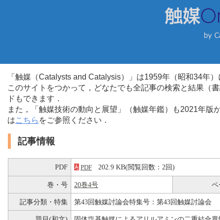
「触媒（Catalysts and Catalysis）」は1959年（昭
このサイトをつかって，どなたでも全記事の検索と結果（書
ドもできます．
また，「触媒技術の動向と展望」（触媒年鑑）も2021年
は
こちら
をご参照ください．
記事情報
PDF
202.9 KB(閲覧回数：2回)
PDF
巻・号
20巻4号
ペ
記事分類・特集
第43回触媒討論会特集号：第43回触媒討論会
題目(和文)
固体塩基触媒によるアリルアミンの二重結合異