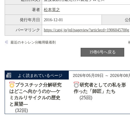
著者
松本英之
発行年月日
2016-12-01
公
パーマリンク
https://catsj.jp/jnl/pageview?articlecd=1906045700g
最近のキシレン分離用吸着剤
19巻6号へ戻る
よく読まれているページ
2026年05月09日 ～ 2026年08
プラスチック分解研究
研究者としての私を形
はどこへ向かうのか―ケ
作った「師匠」たち
ミカルリサイクルの歴史
(25回)
と展望―
(32回)