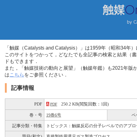
「触媒（Catalysts and Catalysis）」は1959年（昭
このサイトをつかって，どなたでも全記事の検索と結果（書
ドもできます．
また，「触媒技術の動向と展望」（触媒年鑑）も2021年
は
こちら
をご参照ください．
記事情報
PDF
250.2 KB(閲覧回数：1回)
PDF
巻・号
19巻6号
ペ
記事分類・特集
トピックス：触媒反応の分子レベルでのアプロ
題目(和文)
直接製鉄用還元ガス製造プロセス