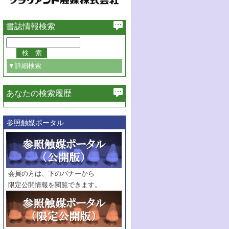
書誌情報検索
▼詳細検索
あなたの検索履歴
必ず含む
参照触媒ポータル
巻・号指定
巻
号
範囲指定
巻
号～
巻
会員の方は、下のバナーから
号
限定公開情報を閲覧できます。
触媒年鑑
年度
記事種別
マーク：
マークあり