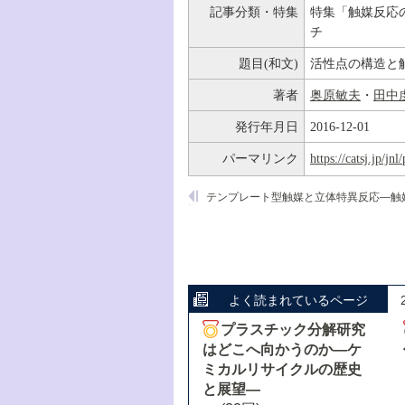
記事分類・特集
特集「触媒反応
チ
題目(和文)
活性点の構造と
著者
奥原敏夫
・
田中
発行年月日
2016-12-01
パーマリンク
https://catsj.jp/j
よく読まれているページ
プラスチック分解研究
はどこへ向かうのか―ケ
ミカルリサイクルの歴史
と展望―