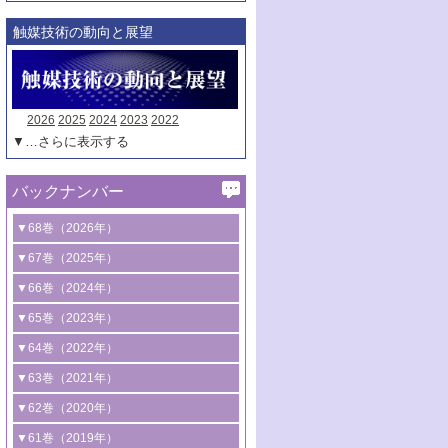
触媒技術の動向と展望
2026
2025
2024
2023
2022
▼…さらに表示する
バックナンバー
▼68巻（2026年）
1号 過酸化水素合成に関する研究動向
▼67巻（2025年）
2号 コンピューター技術により加速する
1号 CO
水素化によるグリーン燃料/グリ
▼66巻（2024年）
2
触媒開発
ーンケミカル製造
1号 低次元ナノ構造を有する触媒材料
▼65巻（2023年）
3号 有機分子変換やCO
資源化のための
2
2号 水素製造のための水分解技術に関す
2号 規制反応場を活用した固体触媒研究
1号 炭素が関わる触媒機能
▼64巻（2022年）
光触媒に関する最近の研究
る最近の研究
の新展開
2号 プラスチックケミカルリサイクルの
1号 合成ガス製造とCOを用いるケミカル
▼63巻（2021年）
B号 第137回触媒討論会（2026年）
3号 オレフィン系樹脂の精密合成に関す
3号 未踏分子変換を目指した酸化触媒プ
ための触媒技術
ズ合成の最新動向
1号 金触媒の新展開
▼62巻（2020年）
る最新技術
ロセスの最前線
3号 非酸化物系金属化合物を基盤とした
2号 化学品合成のための合金触媒開発
2号 ペロブスカイト
1号 触媒設計を拓く欠陥構造のキャラク
▼61巻（2019年）
4号 アルコール類の効率的変換を実現す
4号 シンクロトロン放射光および中性子
触媒材料の開発