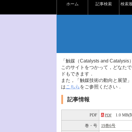
ホーム
記事検索
検索
「触媒（Catalysts and Ca
このサイトをつかって，どなたで
ドもできます．
また，「触媒技術の動向と展望」
は
こちら
をご参照ください．
記事情報
PDF
1.0 M
PDF
巻・号
19巻6号