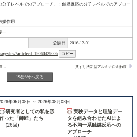
の分子レベルでのアプローチ」：触媒反応の分子レベルでのアプロー
触媒作用
虔一
公開日
2016-12-01
nl/pageview?articlecd=1906042900h
テンプレート型触媒と立体特異反応―触媒の不斉性と高選択反応
共ずり法新型アルミナ白金触媒
19巻6号へ戻る
2026年05月08日 ～ 2026年08月08日
研究者としての私を形
実験データと理論デー
作った「師匠」たち
タを組み合わせたAIによ
(26回)
る不均一系触媒反応への
アプローチ