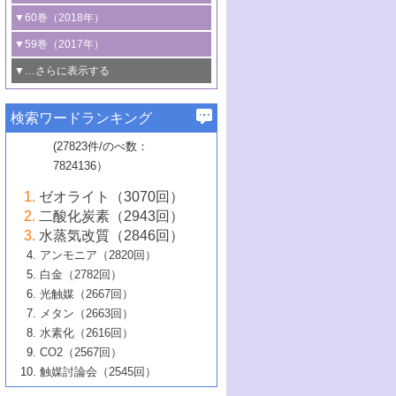
3号 CO
の排出削減および有効活用のた
タリゼーション
2
3号 特殊反応場を利用した触媒的分子変
る非貴金属触媒の研究動向
線を利用した触媒解析技術の最先端
1号 物質移動制御に着目した触媒プロセ
▼60巻（2018年）
4号 格子酸素・格子酸素欠陥を利用した
めの触媒技術
換反応
2号 機能化学品製造に資するクリーンな
ス開発
5号 ゼオライトの合成と応用における研
5号 単原子触媒
触媒反応
1号 固体酸触媒の最新の研究動向
▼59巻（2017年）
触媒的酸化反応
4号 若手による情報発信企画～とびたて
4号 多孔質材料を用いた触媒の新展開
究動向
2号 CO
フリー水素サプライチェーンに
2
6号 参照触媒委員会からのお知らせ
5号 生体触媒によるエネルギー変換反応
2号 二酸化炭素からの有用化学品合成
1号 いたるところに，触媒
▼…さらに表示する
若き触媒の研究者たち～（1）
3号 水処理のための触媒化学
5号 情報学的手法を用いた触媒開発
6号 ヘテロ接合界面
関わる触媒開発動向
B号 第133回触媒討論会（2023年）
6号 窒素とリンの循環のための触媒・機
3号 ナノ粒子・クラスター触媒の最前線
2号 機能性材料の局所構造解析のための
5号 若手による情報発信企画～とびたて
▼58巻（2016年）
4号 光触媒を用いた水分解の最新の研究
6号 カーボンニュートラルに向けた電解
B号 第135回触媒討論会（2025年）
3号 精密高分子合成に関する最近の研究
能性材料
最先端技術
検索ワードランキング
4号 60周年記念企画
若き触媒の研究者たち～（2）
動向
技術
1号 ユニークな構造の高分子を生み出す触
▼57巻（2015年）
動向
B号 第131回触媒討論会（2023年）
3号 無機分離膜材料の開発と触媒反応プ
5号 進化するゼオライト合成技術
6号 石油のノーブル・ユースを志向した
媒技術
(27823件/のべ数：
5号 次世代の触媒プロセスを支えるマイ
B号 第127回触媒討論会（2021年・オン
1号 水素キャリアにかかわる触媒技術の新
4号 バイオマス化成品製造のための触媒
▼56巻（2014年）
ロセスへの適用
触媒技術
7824136）
クロ波
6号 非貴金属系触媒における電気化学的
ライン開催(Zoom)のみ）
2号 リグニンからの化成品製造に向けた触
展開
技術
1号 特殊環境場を利用した材料合成
▼55巻（2013年）
4号 触媒研究における計算科学の利用
酸素還元反応
B号 第129回触媒討論会（2022年・京都
媒技術
6号 メタン転換技術の最新動向
ゼオライト（3070回）
2号 石油精製用触媒の最近の進展
5号 固体触媒による含窒素有機化合物変
2号 光触媒反応機構に関する最新の研究動
1号 高耐久性燃料電池システム用触媒にお
大学：オンライン・対面開催）
▼54巻（2012年）
5号 水素のふるまいを解き明かす最先端
B号 第121回触媒討論会（2018年・東京
3号 触媒研究の最先端～とびたて若き研究
二酸化炭素（2943回）
B号 第125回触媒討論会（2020年・工学
換の最前線
3号 固体酸化物形燃料電池（SOFC）におけ
向
ける新展開
研究
大学）
1号 規則性多孔体の利用技術における最近
▼53巻（2011年）
者たち～（1）
水蒸気改質（2846回）
院大学）
るアノード触媒上での燃料直接改質技術
6号 貴金属使用量低減に向けた自動車排
3号 固体高分子形燃料電池カソード触媒の
2号 リビングラジカル重合の最近の動向
6号 低級アルカンの有効利用のための触
の進歩
アンモニア（2820回）
4号 触媒研究の最先端～とびたて若き研究
1号 金属学から見る合金触媒の新展開
▼52巻（2010年）
ガス浄化触媒の開発
4号 コアシェル構造の制御による触媒機能
開発動向
媒技術
白金（2782回）
3号 天然ガスの化学工業的展開に関する触
2号 第109回触媒討論会
者たち～（2）
2号 第107回触媒討論会
の向上
1号 触媒の劣化対策と長寿命触媒開発
B号 第123回触媒討論会（2019年・大阪
▼51巻（2009年）
4号 人工光合成に向けた近年のアプローチ
光触媒（2667回）
媒技術
B号 第119回触媒討論会（2017年・首都
3号 貴金属低減技術の最新動向
5号 触媒研究の最先端～とびたて若き研究
市立大学）
3号 触媒のその場観察法の進歩（１）
5号 工業触媒およびその周辺技術の最近の
2号 第105回触媒討論会
1号 炭素材料－熱い注目を集める材料－
▼50巻（2008年）
メタン（2663回）
大学東京）
5号 未利用熱エネルギーの有効活用に貢献
4号 貴金属触媒の精密構造制御とその活用
者たち～（3）
4号 貴金属代替技術の最新動向
進歩
水素化（2616回）
4号 触媒のその場観察法の進歩（２）
3号 ナノ構造が拓く新機能
する触媒技術
2号 第103回触媒討論会
1号 触媒化学と学会のこの10年，半世紀，
▼49巻（2007年）
5号 バイオマス化成品製造のための固体触
6号 イオニクス材料と燃料電池・電解合成
5号 光触媒による物質変換反応の新展開
CO2（2567回）
6号 ナノシート
5号 不活性結合の触媒的活性化による有機
そして未来
4号 活性サイトおよびその環境の精密な設
6号 ポリオキソメタレート
3号 環境浄化用光触媒の現状と課題
媒の開発
1号 含フッ素化合物の合成と触媒
▼48巻（2006年）
の最新の研究動向
触媒討論会（2545回）
6号 グラフェン
合成
B号 第115回触媒討論会（2015年・成蹊大
計による触媒の高機能化
2号 第101回触媒討論会
B号 第113回触媒討論会（2014年・ロワジ
4号 水素社会の実現に向けた水素製造・貯
6号 ナノ空間─吸着状態解析から新機能開拓
2号 第99回触媒討論会
B号 第117回触媒討論会（2016年・大阪府
1号 固体酸触媒の最近の進歩
▼47巻（2005年）