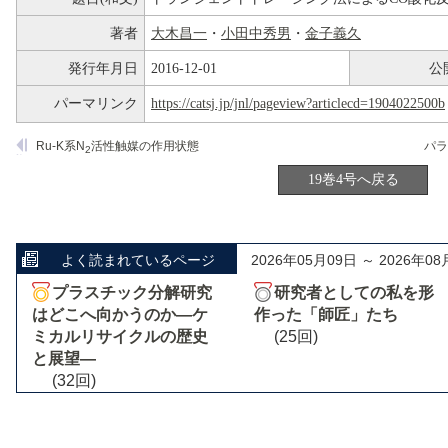
著者
大木昌一
・
小田中秀男
・
金子義久
発行年月日
2016-12-01
公
パーマリンク
https://catsj.jp/jnl/pageview?articlecd=1904022500b
Ru-K系N
活性触媒の作用状態
パラ
2
19巻4号へ戻る
よく読まれているページ
2026年05月09日 ～ 2026年08
プラスチック分解研究
研究者としての私を形
はどこへ向かうのか―ケ
作った「師匠」たち
ミカルリサイクルの歴史
(25回)
と展望―
(32回)