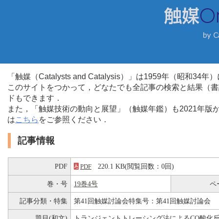
「触媒（Catalysts and Catalysis）」は1959年（昭
このサイトをつかって，どなたでも全記事の検索と結果（書
ドもできます．
また，「触媒技術の動向と展望」（触媒年鑑）も2021年
は
こちら
をご参照ください．
記事情報
PDF
220.1 KB(閲覧回数：0回)
PDF
巻・号
19巻4号
ペ
記事分類・特集
第41回触媒討論会特集号：第41回触媒討論会
題目(和文)
トランジェントトレーシング法によるCO酸化