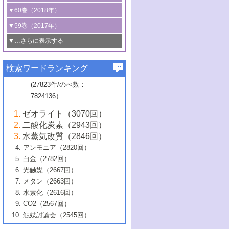
3号 CO
の排出削減および有効活用のた
タリゼーション
2
3号 特殊反応場を利用した触媒的分子変
る非貴金属触媒の研究動向
線を利用した触媒解析技術の最先端
1号 物質移動制御に着目した触媒プロセ
▼60巻（2018年）
4号 格子酸素・格子酸素欠陥を利用した
めの触媒技術
換反応
2号 機能化学品製造に資するクリーンな
ス開発
5号 ゼオライトの合成と応用における研
5号 単原子触媒
触媒反応
1号 固体酸触媒の最新の研究動向
▼59巻（2017年）
触媒的酸化反応
4号 若手による情報発信企画～とびたて
4号 多孔質材料を用いた触媒の新展開
究動向
2号 CO
フリー水素サプライチェーンに
2
6号 参照触媒委員会からのお知らせ
5号 生体触媒によるエネルギー変換反応
2号 二酸化炭素からの有用化学品合成
1号 いたるところに，触媒
▼…さらに表示する
若き触媒の研究者たち～（1）
3号 水処理のための触媒化学
5号 情報学的手法を用いた触媒開発
6号 ヘテロ接合界面
関わる触媒開発動向
B号 第133回触媒討論会（2023年）
6号 窒素とリンの循環のための触媒・機
3号 ナノ粒子・クラスター触媒の最前線
2号 機能性材料の局所構造解析のための
5号 若手による情報発信企画～とびたて
▼58巻（2016年）
4号 光触媒を用いた水分解の最新の研究
6号 カーボンニュートラルに向けた電解
B号 第135回触媒討論会（2025年）
3号 精密高分子合成に関する最近の研究
能性材料
最先端技術
検索ワードランキング
4号 60周年記念企画
若き触媒の研究者たち～（2）
動向
技術
1号 ユニークな構造の高分子を生み出す触
▼57巻（2015年）
動向
B号 第131回触媒討論会（2023年）
3号 無機分離膜材料の開発と触媒反応プ
5号 進化するゼオライト合成技術
6号 石油のノーブル・ユースを志向した
媒技術
(27823件/のべ数：
5号 次世代の触媒プロセスを支えるマイ
B号 第127回触媒討論会（2021年・オン
1号 水素キャリアにかかわる触媒技術の新
4号 バイオマス化成品製造のための触媒
▼56巻（2014年）
ロセスへの適用
触媒技術
7824136）
クロ波
6号 非貴金属系触媒における電気化学的
ライン開催(Zoom)のみ）
2号 リグニンからの化成品製造に向けた触
展開
技術
1号 特殊環境場を利用した材料合成
▼55巻（2013年）
4号 触媒研究における計算科学の利用
酸素還元反応
B号 第129回触媒討論会（2022年・京都
媒技術
6号 メタン転換技術の最新動向
ゼオライト（3070回）
2号 石油精製用触媒の最近の進展
5号 固体触媒による含窒素有機化合物変
2号 光触媒反応機構に関する最新の研究動
1号 高耐久性燃料電池システム用触媒にお
大学：オンライン・対面開催）
▼54巻（2012年）
5号 水素のふるまいを解き明かす最先端
B号 第121回触媒討論会（2018年・東京
3号 触媒研究の最先端～とびたて若き研究
二酸化炭素（2943回）
B号 第125回触媒討論会（2020年・工学
換の最前線
3号 固体酸化物形燃料電池（SOFC）におけ
向
ける新展開
研究
大学）
1号 規則性多孔体の利用技術における最近
▼53巻（2011年）
者たち～（1）
水蒸気改質（2846回）
院大学）
るアノード触媒上での燃料直接改質技術
6号 貴金属使用量低減に向けた自動車排
3号 固体高分子形燃料電池カソード触媒の
2号 リビングラジカル重合の最近の動向
6号 低級アルカンの有効利用のための触
の進歩
アンモニア（2820回）
4号 触媒研究の最先端～とびたて若き研究
1号 金属学から見る合金触媒の新展開
▼52巻（2010年）
ガス浄化触媒の開発
4号 コアシェル構造の制御による触媒機能
開発動向
媒技術
白金（2782回）
3号 天然ガスの化学工業的展開に関する触
2号 第109回触媒討論会
者たち～（2）
2号 第107回触媒討論会
の向上
1号 触媒の劣化対策と長寿命触媒開発
B号 第123回触媒討論会（2019年・大阪
▼51巻（2009年）
4号 人工光合成に向けた近年のアプローチ
光触媒（2667回）
媒技術
B号 第119回触媒討論会（2017年・首都
3号 貴金属低減技術の最新動向
5号 触媒研究の最先端～とびたて若き研究
市立大学）
3号 触媒のその場観察法の進歩（１）
5号 工業触媒およびその周辺技術の最近の
2号 第105回触媒討論会
1号 炭素材料－熱い注目を集める材料－
▼50巻（2008年）
メタン（2663回）
大学東京）
5号 未利用熱エネルギーの有効活用に貢献
4号 貴金属触媒の精密構造制御とその活用
者たち～（3）
4号 貴金属代替技術の最新動向
進歩
水素化（2616回）
4号 触媒のその場観察法の進歩（２）
3号 ナノ構造が拓く新機能
する触媒技術
2号 第103回触媒討論会
1号 触媒化学と学会のこの10年，半世紀，
▼49巻（2007年）
5号 バイオマス化成品製造のための固体触
6号 イオニクス材料と燃料電池・電解合成
5号 光触媒による物質変換反応の新展開
CO2（2567回）
6号 ナノシート
5号 不活性結合の触媒的活性化による有機
そして未来
4号 活性サイトおよびその環境の精密な設
6号 ポリオキソメタレート
3号 環境浄化用光触媒の現状と課題
媒の開発
1号 含フッ素化合物の合成と触媒
▼48巻（2006年）
の最新の研究動向
触媒討論会（2545回）
6号 グラフェン
合成
B号 第115回触媒討論会（2015年・成蹊大
計による触媒の高機能化
2号 第101回触媒討論会
B号 第113回触媒討論会（2014年・ロワジ
4号 水素社会の実現に向けた水素製造・貯
6号 ナノ空間─吸着状態解析から新機能開拓
2号 第99回触媒討論会
B号 第117回触媒討論会（2016年・大阪府
1号 固体酸触媒の最近の進歩
▼47巻（2005年）