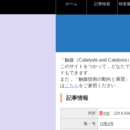
ホーム
記事検索
検索
「触媒（Catalysts and Ca
このサイトをつかって，どなたで
ドもできます．
また，「触媒技術の動向と展望」
は
こちら
をご参照ください．
記事情報
PDF
229.8 
PDF
巻・号
19巻4号