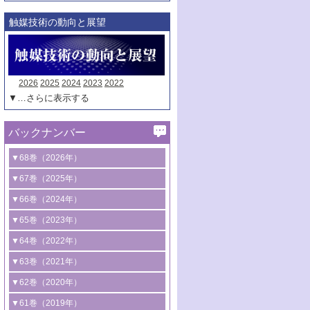
触媒技術の動向と展望
2026
2025
2024
2023
2022
▼…さらに表示する
バックナンバー
▼68巻（2026年）
1号 過酸化水素合成に関する研究動向
▼67巻（2025年）
2号 コンピューター技術により加速する
1号 CO
水素化によるグリーン燃料/グリ
▼66巻（2024年）
2
触媒開発
ーンケミカル製造
1号 低次元ナノ構造を有する触媒材料
▼65巻（2023年）
3号 有機分子変換やCO
資源化のための
2
2号 水素製造のための水分解技術に関す
2号 規制反応場を活用した固体触媒研究
1号 炭素が関わる触媒機能
▼64巻（2022年）
光触媒に関する最近の研究
る最近の研究
の新展開
2号 プラスチックケミカルリサイクルの
1号 合成ガス製造とCOを用いるケミカル
▼63巻（2021年）
B号 第137回触媒討論会（2026年）
3号 オレフィン系樹脂の精密合成に関す
3号 未踏分子変換を目指した酸化触媒プ
ための触媒技術
ズ合成の最新動向
1号 金触媒の新展開
▼62巻（2020年）
る最新技術
ロセスの最前線
3号 非酸化物系金属化合物を基盤とした
2号 化学品合成のための合金触媒開発
2号 ペロブスカイト
1号 触媒設計を拓く欠陥構造のキャラク
▼61巻（2019年）
4号 アルコール類の効率的変換を実現す
4号 シンクロトロン放射光および中性子
触媒材料の開発