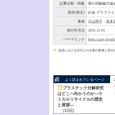
記事分類・特集
第41回触媒討論
題目(和文)
白金-グラファ
著者
片山明子
・
喜多
発行年月日
2016-12-01
パーマリンク
https://catsj.jp/j
よく読まれているページ
プラスチック分解研究
はどこへ向かうのか―ケ
ミカルリサイクルの歴史
と展望―
(32回)