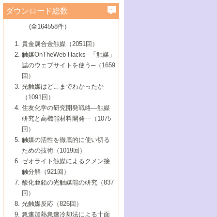
学）
7号 水素を利用する化成品合成の新潮流
6号 新しい固体酸触媒技術
5号 触媒を有効に使うための技術
ールホテル豊橋）
蔵技術の進歩
まで─
3号 メソポーラス物質の新展開
立大学）
3号 実用的ファインケミカル合成プロセス
ダウンロード総数
2号 第97回触媒討論会
1号 最近の触媒担体とその効果
▼46巻（2004年）
7号 ゼオライト合成における最近の進歩
6号 第106回触媒討論会
5号 CO
が関わる触媒・材料
B号 第111回触媒討論会（2013年・関西大
4号 錯体を利用したユニークな表面構造の
を実現する触媒
2
3号 リビング重合触媒の最近の展開
2号 第95回触媒討論会
(全164558件）
1号 部分酸化反応触媒の最前線
▼45巻（2003年）
学）
構築と機能
7号 有機分子触媒による精密有機合成
4号 バイオマス活用のための技術開発
6号 第104回触媒討論会
4号 今後の液体燃料を支える触媒技術
3号 化成品を合成するゼオライト触媒
2号 第93回触媒討論会
1号 なぜこの触媒が良いのか？
▼44巻（2002年）
貴金属合金触媒（2051回）
5号 若手会員による触媒研究の未来展望1：
8号 高機能化ポリオレフィンに向けた重合
5号 こんな物質，あんな物質―新たな触媒
7号 持続可能社会実現のための触媒および
5号 水素製造・貯蔵のための触媒技術の新
4号 水分解用光触媒材料
3号 特殊エネルギー場の触媒反応
触媒OnTheWeb Hacks─「触媒」
企業編
2号 第91回触媒討論会
触媒の最近の進展
1号 高次制御された触媒の化学
▼43巻（2001年）
の可能性―
触媒関連技術
しい展開
誌のウェブサイトを使う─（1659
5号 時間分解分光の進歩と応用
4号 生体内における金属の触媒作用
6号 第102回触媒討論会
3号 最近の自動車排ガス処理技術
2号 第89回触媒討論会
1号 グリーンケミストリーと触媒
▼42巻（2000年）
6号 第100回触媒討論会
8号 未来を拓く金属錯体
回）
6号 第98回触媒討論会
6号 第96回触媒討論会
5号 ファインケミカルズの展開に寄与する
7号 触媒・化学反応における計算化学の進
4号 触媒研究の現状と将来─第90回触媒討論
3号 触媒を利用した電気化学の新展開
2号 第87回触媒討論会特集号
1号 触媒反応工学の明日を拓く
▼41巻（1999年）
7号 『結晶の化学』を活かした触媒研究
光触媒はどこまでわかったか
7号 基礎化学品製造の触媒技術
触媒
歩
会Aから
7号 未来型金属錯体触媒開発への展望
4号 ナノ材料の調製と機能化
（1091回）
3号 生体触媒とバイオプロセス
2号 第85回触媒討論会
8号 イオン液体の応用
1号 孔、穴、あな?-特異な空間とその利用-
▼40巻（1998年）
8号 多機能型リアクター
6号 第94回触媒討論会
8号 若手研究者による触媒研究の未来展望
5号 基礎化学品製造の触媒技術
8号 超臨界流体を用いた化学プロセスの新
住友化学の研究開発戦略―触媒
5号 こんな触媒が欲しい
4号 水素製造・利用の触媒化学
3号 反応ダイナミクス
2号 第83回触媒討論会
1号 創立40周年記念・触媒化学この10年の
▼39巻（1997年）
2：大学・研究所編
展開
研究と高機能材料開発―（1075
7号 サブナノレベルでみた新しい表面現象
6号 第92回触媒討論会
6号 第90回触媒討論会
5号 触媒研究における新しい切り口：コン
進展と21世紀への提言/創立40周年記念・触
4号 超臨界流体の触媒反応への応用
3号 均一系触媒反応最前線
1号 均一系と不均一系触媒反応-その特徴と
回）
▼38巻（1996年）
8号 オレフィン重合触媒の新たな展
7号 基礎化学品製造の触媒技術
ビナトリアルケミストリー
媒学会この10年の歩みとこれから/創立40周
7号 触媒研究と学術雑誌/情報
5号 触媒のおもしろさをどのように伝える
接点
触媒の活性を徹底的に使い切る
4号 実用炭素材料の新展開
1号 触媒の構造と触媒作用/C1化学を中心と
▼37巻（1995年）
年記念・記録は語る
8号 資源の循環と触媒技術
6号 第88回触媒討論会特集号
か
ための技術（1019回）
8号 若い世代からみた触媒化学の現状と未
2号 第79回触媒討論会
5号 研究の方法論を考える
する21世紀への触媒
1号 ファインケミカルズと固体触媒
▼36巻（1994年）
2号 第81回触媒討論会
ゼオライト触媒によるクメン接
来
7号 企業における触媒研究のブレークスル
6号 第86回触媒討論会
3号 最新NO除去触媒の実用化研究
6号 第84回触媒討論会
2号 第77回触媒討論会
2号 第75回触媒討論会
触分解（921回）
1号 電気化学と触媒
▼35巻（1993年）
ー
3号 計算機触媒化学へのさそい
7号 水素化精製触媒の新しい展開
4号 新しい反応場を目指した触媒調製
7号 機能性金属材料と触媒
3号 オリンピックメダル:金・銀・銅はどん
酸化亜鉛の光触媒能の研究（837
3号 希土類を利用した触媒
2号 第73回触媒討論会
8号 この材料を触媒として使ってみません
4号 触媒劣化の制御と予測
1号 工業触媒開発マニュアル―探索から工
▼34巻（1992年）
8号 新しい反応性と機能性を目指した金属
な触媒作用を示すか
回）
5号 反応・分離技術の新しい展開
8号 触媒研究へのNMRの応用と展望
か？
業化まで
4号 触媒とリサイクル
3号 C4化学の展開
5号 最新の実用プロセスと触媒
クラスタ-化学
1号 インパクトを与えたこの研究
▼33巻（1991年）
光触媒反応（826回）
4号 触媒作用における機能の複合化
6号 第80回触媒討論会
2号 第71回触媒討論会
5号 エネルギー変換触媒
4号 《通常号》
6号 第82回触媒討論会
急速加熱急速冷却法による十面
2号 第69回触媒討論会
1号 触媒プロセス開発マニュアル―探索か
▼32巻（1990年）