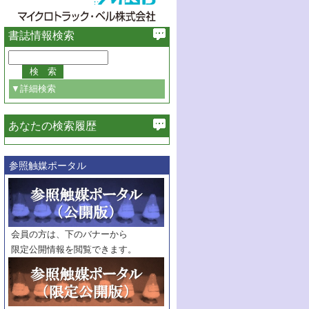
書誌情報検索
▼詳細検索
あなたの検索履歴
必ず含む
参照触媒ポータル
巻・号指定
巻
号
範囲指定
巻
号～
巻
会員の方は、下のバナーから
号
限定公開情報を閲覧できます。
触媒年鑑
年度
記事種別
マーク：
マークあり