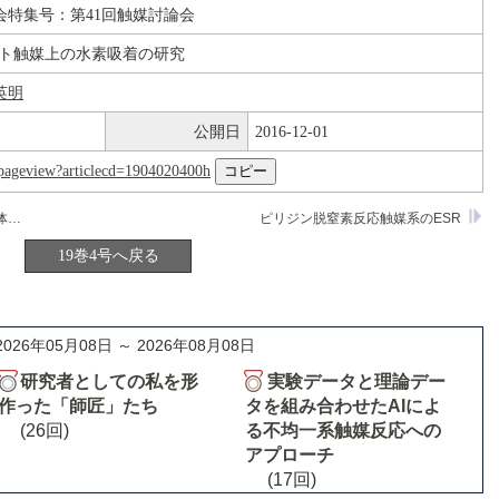
会特集号：第41回触媒討論会
イト触媒上の水素吸着の研究
英明
公開日
2016-12-01
nl/pageview?articlecd=1904020400h
低温におけるZnO上の水素の吸着と同位体効果
ピリジン脱窒素反応触媒系のESR
19巻4号へ戻る
2026年05月08日 ～ 2026年08月08日
研究者としての私を形
実験データと理論デー
作った「師匠」たち
タを組み合わせたAIによ
(26回)
る不均一系触媒反応への
アプローチ
(17回)