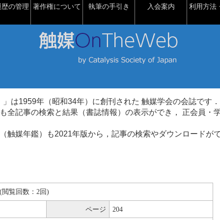
履歴の管理
著作権について
執筆の手引き
入会案内
利用方法・
talysis）」は1959年（昭和34年）に創刊された 触媒学会の会誌です．
も全記事の検索と結果（書誌情報）の表示ができ， 正会員・
（触媒年鑑）も2021年版から，記事の検索やダウンロードが
KB(閲覧回数：2回)
ページ
204