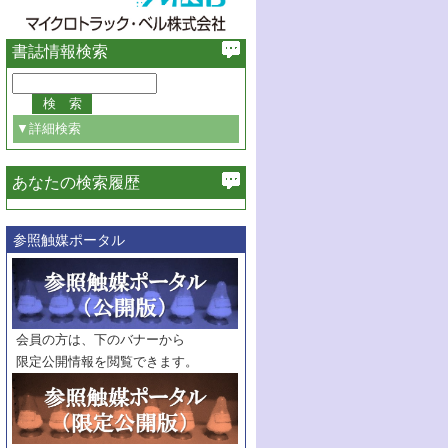
書誌情報検索
▼詳細検索
あなたの検索履歴
必ず含む
参照触媒ポータル
巻・号指定
巻
号
範囲指定
巻
号～
巻
会員の方は、下のバナーから
号
限定公開情報を閲覧できます。
触媒年鑑
年度
記事種別
マーク：
マークあり