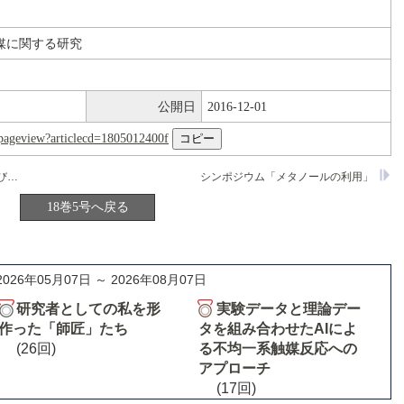
媒に関する研究
公開日
2016-12-01
nl/pageview?articlecd=1805012400f
リン酸ホウ素触媒―製法，構造物性および触媒作用
シンポジウム「メタノールの利用」
18巻5号へ戻る
2026年05月07日 ～ 2026年08月07日
研究者としての私を形
実験データと理論デー
作った「師匠」たち
タを組み合わせたAIによ
(26回)
る不均一系触媒反応への
アプローチ
(17回)