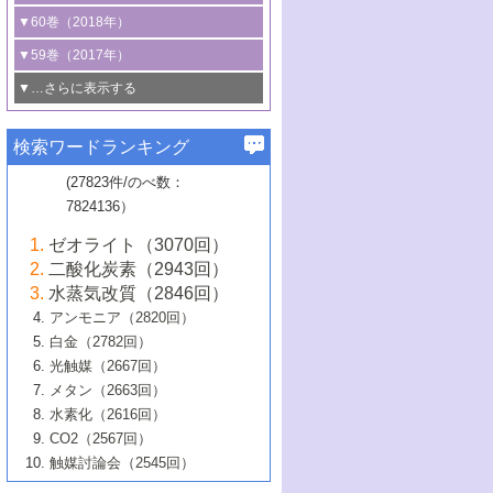
3号 CO
の排出削減および有効活用のた
タリゼーション
2
3号 特殊反応場を利用した触媒的分子変
る非貴金属触媒の研究動向
線を利用した触媒解析技術の最先端
1号 物質移動制御に着目した触媒プロセ
▼60巻（2018年）
4号 格子酸素・格子酸素欠陥を利用した
めの触媒技術
換反応
2号 機能化学品製造に資するクリーンな
ス開発
5号 ゼオライトの合成と応用における研
5号 単原子触媒
触媒反応
1号 固体酸触媒の最新の研究動向
▼59巻（2017年）
触媒的酸化反応
4号 若手による情報発信企画～とびたて
4号 多孔質材料を用いた触媒の新展開
究動向
2号 CO
フリー水素サプライチェーンに
2
6号 参照触媒委員会からのお知らせ
5号 生体触媒によるエネルギー変換反応
2号 二酸化炭素からの有用化学品合成
1号 いたるところに，触媒
▼…さらに表示する
若き触媒の研究者たち～（1）
3号 水処理のための触媒化学
5号 情報学的手法を用いた触媒開発
6号 ヘテロ接合界面
関わる触媒開発動向
B号 第133回触媒討論会（2023年）
6号 窒素とリンの循環のための触媒・機
3号 ナノ粒子・クラスター触媒の最前線
2号 機能性材料の局所構造解析のための
5号 若手による情報発信企画～とびたて
▼58巻（2016年）
4号 光触媒を用いた水分解の最新の研究
6号 カーボンニュートラルに向けた電解
B号 第135回触媒討論会（2025年）
3号 精密高分子合成に関する最近の研究
能性材料
最先端技術
検索ワードランキング
4号 60周年記念企画
若き触媒の研究者たち～（2）
動向
技術
1号 ユニークな構造の高分子を生み出す触
▼57巻（2015年）
動向
B号 第131回触媒討論会（2023年）
3号 無機分離膜材料の開発と触媒反応プ
5号 進化するゼオライト合成技術
6号 石油のノーブル・ユースを志向した
媒技術
(27823件/のべ数：
5号 次世代の触媒プロセスを支えるマイ
B号 第127回触媒討論会（2021年・オン
1号 水素キャリアにかかわる触媒技術の新
4号 バイオマス化成品製造のための触媒
▼56巻（2014年）
ロセスへの適用
触媒技術
7824136）
クロ波
6号 非貴金属系触媒における電気化学的
ライン開催(Zoom)のみ）
2号 リグニンからの化成品製造に向けた触
展開
技術
1号 特殊環境場を利用した材料合成
▼55巻（2013年）
4号 触媒研究における計算科学の利用
酸素還元反応
B号 第129回触媒討論会（2022年・京都
媒技術
6号 メタン転換技術の最新動向
ゼオライト（3070回）
2号 石油精製用触媒の最近の進展
5号 固体触媒による含窒素有機化合物変
2号 光触媒反応機構に関する最新の研究動
1号 高耐久性燃料電池システム用触媒にお
大学：オンライン・対面開催）
▼54巻（2012年）
5号 水素のふるまいを解き明かす最先端
B号 第121回触媒討論会（2018年・東京
3号 触媒研究の最先端～とびたて若き研究
二酸化炭素（2943回）
B号 第125回触媒討論会（2020年・工学
換の最前線
3号 固体酸化物形燃料電池（SOFC）におけ
向
ける新展開
研究
大学）
1号 規則性多孔体の利用技術における最近
▼53巻（2011年）
者たち～（1）
水蒸気改質（2846回）
院大学）
るアノード触媒上での燃料直接改質技術
6号 貴金属使用量低減に向けた自動車排
3号 固体高分子形燃料電池カソード触媒の
2号 リビングラジカル重合の最近の動向
6号 低級アルカンの有効利用のための触
の進歩
アンモニア（2820回）
4号 触媒研究の最先端～とびたて若き研究
1号 金属学から見る合金触媒の新展開
▼52巻（2010年）
ガス浄化触媒の開発
4号 コアシェル構造の制御による触媒機能
開発動向
媒技術
白金（2782回）
3号 天然ガスの化学工業的展開に関する触
2号 第109回触媒討論会
者たち～（2）
2号 第107回触媒討論会
の向上
1号 触媒の劣化対策と長寿命触媒開発
B号 第123回触媒討論会（2019年・大阪
▼51巻（2009年）
4号 人工光合成に向けた近年のアプローチ
光触媒（2667回）
媒技術
B号 第119回触媒討論会（2017年・首都
3号 貴金属低減技術の最新動向
5号 触媒研究の最先端～とびたて若き研究
市立大学）
3号 触媒のその場観察法の進歩（１）
5号 工業触媒およびその周辺技術の最近の
2号 第105回触媒討論会
1号 炭素材料－熱い注目を集める材料－
▼50巻（2008年）
メタン（2663回）
大学東京）
5号 未利用熱エネルギーの有効活用に貢献
4号 貴金属触媒の精密構造制御とその活用
者たち～（3）
4号 貴金属代替技術の最新動向
進歩
水素化（2616回）
4号 触媒のその場観察法の進歩（２）
3号 ナノ構造が拓く新機能
する触媒技術
2号 第103回触媒討論会
1号 触媒化学と学会のこの10年，半世紀，
▼49巻（2007年）
5号 バイオマス化成品製造のための固体触
6号 イオニクス材料と燃料電池・電解合成
5号 光触媒による物質変換反応の新展開
CO2（2567回）
6号 ナノシート
5号 不活性結合の触媒的活性化による有機
そして未来
4号 活性サイトおよびその環境の精密な設
6号 ポリオキソメタレート
3号 環境浄化用光触媒の現状と課題
媒の開発
1号 含フッ素化合物の合成と触媒
▼48巻（2006年）
の最新の研究動向
触媒討論会（2545回）
6号 グラフェン
合成
B号 第115回触媒討論会（2015年・成蹊大
計による触媒の高機能化
2号 第101回触媒討論会
B号 第113回触媒討論会（2014年・ロワジ
4号 水素社会の実現に向けた水素製造・貯
6号 ナノ空間─吸着状態解析から新機能開拓
2号 第99回触媒討論会
B号 第117回触媒討論会（2016年・大阪府
1号 固体酸触媒の最近の進歩
▼47巻（2005年）