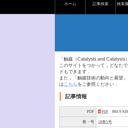
ホーム
記事検索
検索
「触媒（Catalysts and Ca
このサイトをつかって，どなたで
ドもできます．
また，「触媒技術の動向と展望」
は
こちら
をご参照ください．
記事情報
PDF
884.9 
PDF
巻・号
18巻5号