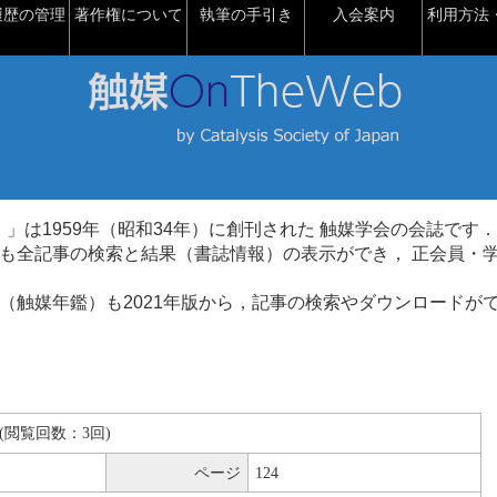
履歴の管理
著作権について
執筆の手引き
入会案内
利用方法・
talysis）」は1959年（昭和34年）に創刊された 触媒学会の会誌です．
も全記事の検索と結果（書誌情報）の表示ができ， 正会員・
（触媒年鑑）も2021年版から，記事の検索やダウンロードが
KB(閲覧回数：3回)
ページ
124