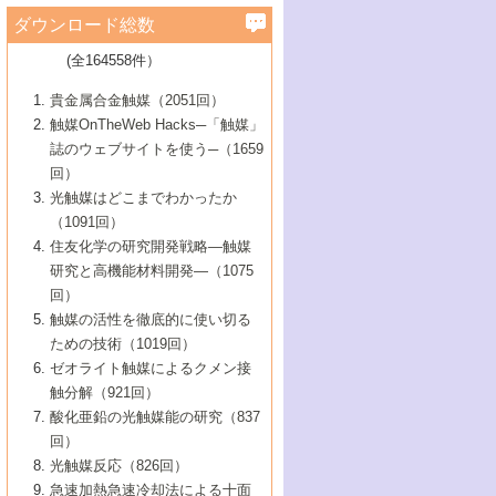
学）
7号 水素を利用する化成品合成の新潮流
6号 新しい固体酸触媒技術
5号 触媒を有効に使うための技術
ールホテル豊橋）
蔵技術の進歩
まで─
3号 メソポーラス物質の新展開
立大学）
3号 実用的ファインケミカル合成プロセス
ダウンロード総数
2号 第97回触媒討論会
1号 最近の触媒担体とその効果
▼46巻（2004年）
7号 ゼオライト合成における最近の進歩
6号 第106回触媒討論会
5号 CO
が関わる触媒・材料
B号 第111回触媒討論会（2013年・関西大
4号 錯体を利用したユニークな表面構造の
を実現する触媒
2
3号 リビング重合触媒の最近の展開
2号 第95回触媒討論会
(全164558件）
1号 部分酸化反応触媒の最前線
▼45巻（2003年）
学）
構築と機能
7号 有機分子触媒による精密有機合成
4号 バイオマス活用のための技術開発
6号 第104回触媒討論会
4号 今後の液体燃料を支える触媒技術
3号 化成品を合成するゼオライト触媒
2号 第93回触媒討論会
1号 なぜこの触媒が良いのか？
▼44巻（2002年）
貴金属合金触媒（2051回）
5号 若手会員による触媒研究の未来展望1：
8号 高機能化ポリオレフィンに向けた重合
5号 こんな物質，あんな物質―新たな触媒
7号 持続可能社会実現のための触媒および
5号 水素製造・貯蔵のための触媒技術の新
4号 水分解用光触媒材料
3号 特殊エネルギー場の触媒反応
触媒OnTheWeb Hacks─「触媒」
企業編
2号 第91回触媒討論会
触媒の最近の進展
1号 高次制御された触媒の化学
▼43巻（2001年）
の可能性―
触媒関連技術
しい展開
誌のウェブサイトを使う─（1659
5号 時間分解分光の進歩と応用
4号 生体内における金属の触媒作用
6号 第102回触媒討論会
3号 最近の自動車排ガス処理技術
2号 第89回触媒討論会
1号 グリーンケミストリーと触媒
▼42巻（2000年）
6号 第100回触媒討論会
8号 未来を拓く金属錯体
回）
6号 第98回触媒討論会
6号 第96回触媒討論会
5号 ファインケミカルズの展開に寄与する
7号 触媒・化学反応における計算化学の進
4号 触媒研究の現状と将来─第90回触媒討論
3号 触媒を利用した電気化学の新展開
2号 第87回触媒討論会特集号
1号 触媒反応工学の明日を拓く
▼41巻（1999年）
7号 『結晶の化学』を活かした触媒研究
光触媒はどこまでわかったか
7号 基礎化学品製造の触媒技術
触媒
歩
会Aから
7号 未来型金属錯体触媒開発への展望
4号 ナノ材料の調製と機能化
（1091回）
3号 生体触媒とバイオプロセス
2号 第85回触媒討論会
8号 イオン液体の応用
1号 孔、穴、あな?-特異な空間とその利用-
▼40巻（1998年）
8号 多機能型リアクター
6号 第94回触媒討論会
8号 若手研究者による触媒研究の未来展望
5号 基礎化学品製造の触媒技術
8号 超臨界流体を用いた化学プロセスの新
住友化学の研究開発戦略―触媒
5号 こんな触媒が欲しい
4号 水素製造・利用の触媒化学
3号 反応ダイナミクス
2号 第83回触媒討論会
1号 創立40周年記念・触媒化学この10年の
▼39巻（1997年）
2：大学・研究所編
展開
研究と高機能材料開発―（1075
7号 サブナノレベルでみた新しい表面現象
6号 第92回触媒討論会
6号 第90回触媒討論会
5号 触媒研究における新しい切り口：コン
進展と21世紀への提言/創立40周年記念・触
4号 超臨界流体の触媒反応への応用
3号 均一系触媒反応最前線
1号 均一系と不均一系触媒反応-その特徴と
回）
▼38巻（1996年）
8号 オレフィン重合触媒の新たな展
7号 基礎化学品製造の触媒技術
ビナトリアルケミストリー
媒学会この10年の歩みとこれから/創立40周
7号 触媒研究と学術雑誌/情報
5号 触媒のおもしろさをどのように伝える
接点
触媒の活性を徹底的に使い切る
4号 実用炭素材料の新展開
1号 触媒の構造と触媒作用/C1化学を中心と
▼37巻（1995年）
年記念・記録は語る
8号 資源の循環と触媒技術
6号 第88回触媒討論会特集号
か
ための技術（1019回）
8号 若い世代からみた触媒化学の現状と未
2号 第79回触媒討論会
5号 研究の方法論を考える
する21世紀への触媒
1号 ファインケミカルズと固体触媒
▼36巻（1994年）
2号 第81回触媒討論会
ゼオライト触媒によるクメン接
来
7号 企業における触媒研究のブレークスル
6号 第86回触媒討論会
3号 最新NO除去触媒の実用化研究
6号 第84回触媒討論会
2号 第77回触媒討論会
2号 第75回触媒討論会
触分解（921回）
1号 電気化学と触媒
▼35巻（1993年）
ー
3号 計算機触媒化学へのさそい
7号 水素化精製触媒の新しい展開
4号 新しい反応場を目指した触媒調製
7号 機能性金属材料と触媒
3号 オリンピックメダル:金・銀・銅はどん
酸化亜鉛の光触媒能の研究（837
3号 希土類を利用した触媒
2号 第73回触媒討論会
8号 この材料を触媒として使ってみません
4号 触媒劣化の制御と予測
1号 工業触媒開発マニュアル―探索から工
▼34巻（1992年）
8号 新しい反応性と機能性を目指した金属
な触媒作用を示すか
回）
5号 反応・分離技術の新しい展開
8号 触媒研究へのNMRの応用と展望
か？
業化まで
4号 触媒とリサイクル
3号 C4化学の展開
5号 最新の実用プロセスと触媒
クラスタ-化学
1号 インパクトを与えたこの研究
▼33巻（1991年）
光触媒反応（826回）
4号 触媒作用における機能の複合化
6号 第80回触媒討論会
2号 第71回触媒討論会
5号 エネルギー変換触媒
4号 《通常号》
6号 第82回触媒討論会
急速加熱急速冷却法による十面
2号 第69回触媒討論会
1号 触媒プロセス開発マニュアル―探索か
▼32巻（1990年）