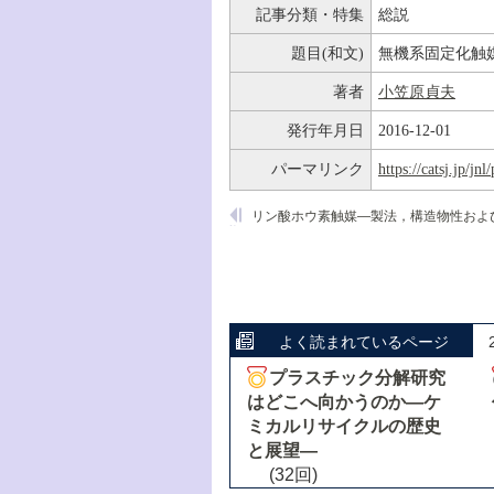
記事分類・特集
総説
題目(和文)
無機系固定化触
著者
小笠原貞夫
発行年月日
2016-12-01
パーマリンク
https://catsj.jp/j
よく読まれているページ
プラスチック分解研究
はどこへ向かうのか―ケ
ミカルリサイクルの歴史
と展望―
(32回)