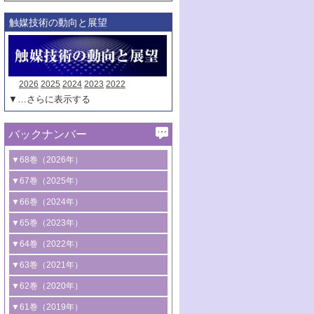
触媒技術の動向と展望
2026
2025
2024
2023
2022
▼…さらに表示する
バックナンバー
▼68巻（2026年）
1号 過酸化水素合成に関する研究動向
▼67巻（2025年）
2号 コンピューター技術により加速する
1号 CO
水素化によるグリーン燃料/グリ
▼66巻（2024年）
2
触媒開発
ーンケミカル製造
1号 低次元ナノ構造を有する触媒材料
▼65巻（2023年）
3号 有機分子変換やCO
資源化のための
2
2号 水素製造のための水分解技術に関す
2号 規制反応場を活用した固体触媒研究
1号 炭素が関わる触媒機能
▼64巻（2022年）
光触媒に関する最近の研究
る最近の研究
の新展開
2号 プラスチックケミカルリサイクルの
1号 合成ガス製造とCOを用いるケミカル
▼63巻（2021年）
B号 第137回触媒討論会（2026年）
3号 オレフィン系樹脂の精密合成に関す
3号 未踏分子変換を目指した酸化触媒プ
ための触媒技術
ズ合成の最新動向
1号 金触媒の新展開
▼62巻（2020年）
る最新技術
ロセスの最前線
3号 非酸化物系金属化合物を基盤とした
2号 化学品合成のための合金触媒開発
2号 ペロブスカイト
1号 触媒設計を拓く欠陥構造のキャラク
▼61巻（2019年）
4号 アルコール類の効率的変換を実現す
4号 シンクロトロン放射光および中性子
触媒材料の開発