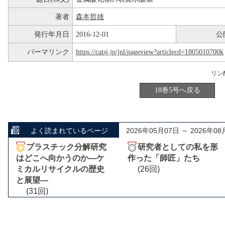
著者
森本哲雄
発行年月日
2016-12-01
公
パーマリンク
https://catsj.jp/jnl/pageview?articlecd=1805010700k
18巻5号へ戻る
よく読まれているページ
2026年05月07日 ～ 2026年08
プラスチック分解研究
研究者としての私を形
はどこへ向かうのか―ケ
作った「師匠」たち
ミカルリサイクルの歴史
(26回)
と展望―
(31回)