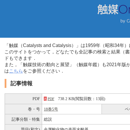
「触媒（Catalysts and Catalysis）」は1959年（昭
このサイトをつかって，どなたでも全記事の検索と結果（書
ドもできます．
また，「触媒技術の動向と展望」（触媒年鑑）も2021年
は
こちら
をご参照ください．
記事情報
PDF
738.2 KB(閲覧回数：13回)
PDF
巻・号
18巻5号
ペ
記事分類・特集
総説
題目(和文)
金属酸化物の表面水酸基