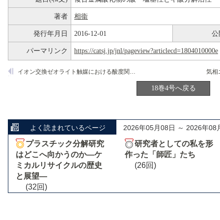
著者
相衞
発行年月日
2016-12-01
公
パーマリンク
https://catsj.jp/jnl/pageview?articlecd=1804010000e
イオン交換ゼオライト触媒における酸度関数H
の適用性
0
18巻4号へ戻る
よく読まれているページ
2026年05月08日 ～ 2026年08
プラスチック分解研究
研究者としての私を形
はどこへ向かうのか―ケ
作った「師匠」たち
ミカルリサイクルの歴史
(26回)
と展望―
(32回)