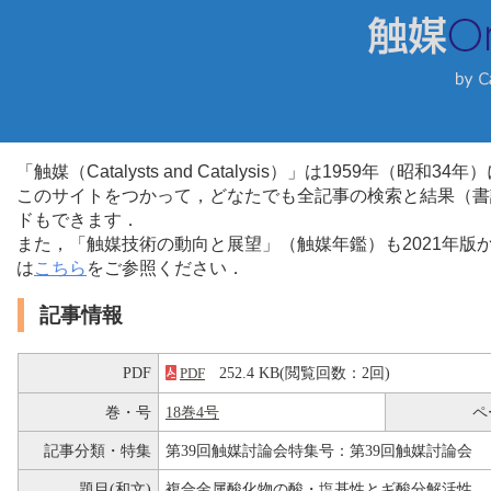
「触媒（Catalysts and Catalysis）」は1959年（昭
このサイトをつかって，どなたでも全記事の検索と結果（書
ドもできます．
また，「触媒技術の動向と展望」（触媒年鑑）も2021年
は
こちら
をご参照ください．
記事情報
PDF
252.4 KB(閲覧回数：2回)
PDF
巻・号
18巻4号
ペ
記事分類・特集
第39回触媒討論会特集号：第39回触媒討論会
題目(和文)
複合金属酸化物の酸・塩基性とギ酸分解活性