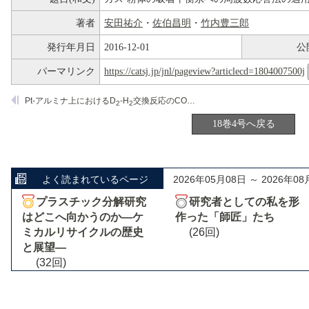
著者
安田祐介
・
佐伯昌明
・
竹内豊三郎
発行年月日
2016-12-01
公
パーマリンク
https://catsj.jp/jnl/pageview?articlecd=1804007500j
Pt-アルミナ上におけるD
-H
交換反応のCOによる被毒
2
2
18巻4号へ戻る
よく読まれているページ
2026年05月08日 ～ 2026年08
プラスチック分解研究
研究者としての私を形
はどこへ向かうのか―ケ
作った「師匠」たち
ミカルリサイクルの歴史
(26回)
と展望―
(32回)