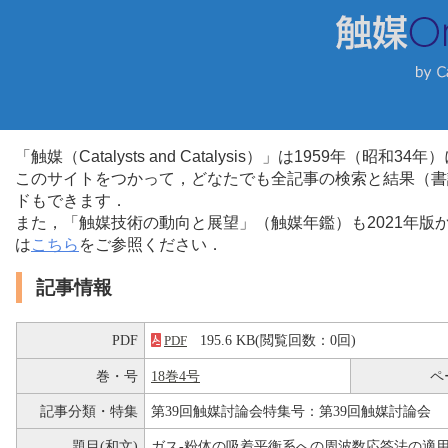
「触媒（Catalysts and Catalysis）」は1959年（昭
このサイトをつかって，どなたでも全記事の検索と結果（書
ドもできます．
また，「触媒技術の動向と展望」（触媒年鑑）も2021年
は
こちら
をご参照ください．
記事情報
PDF
195.6 KB(閲覧回数：0回)
PDF
巻・号
18巻4号
ペ
記事分類・特集
第39回触媒討論会特集号：第39回触媒討論会
題目(和文)
ガス-粉体の吸着平衡系への周波数応答法の適