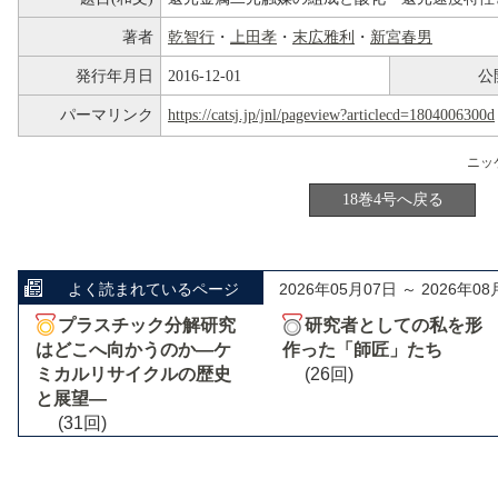
著者
乾智行
・
上田孝
・
末広雅利
・
新宮春男
発行年月日
2016-12-01
公
パーマリンク
https://catsj.jp/jnl/pageview?articlecd=1804006300d
18巻4号へ戻る
よく読まれているページ
2026年05月07日 ～ 2026年08
プラスチック分解研究
研究者としての私を形
はどこへ向かうのか―ケ
作った「師匠」たち
ミカルリサイクルの歴史
(26回)
と展望―
(31回)