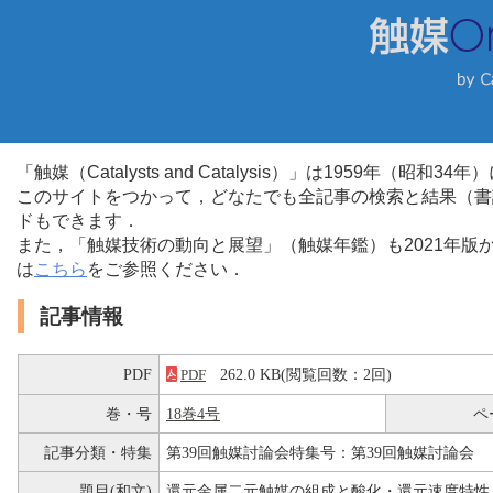
「触媒（Catalysts and Catalysis）」は1959年（昭
このサイトをつかって，どなたでも全記事の検索と結果（書
ドもできます．
また，「触媒技術の動向と展望」（触媒年鑑）も2021年
は
こちら
をご参照ください．
記事情報
PDF
262.0 KB(閲覧回数：2回)
PDF
巻・号
18巻4号
ペ
記事分類・特集
第39回触媒討論会特集号：第39回触媒討論会
題目(和文)
還元金属二元触媒の組成と酸化・還元速度特性