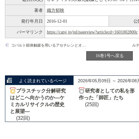
著者
織方郁映
発行年月日
2016-12-01
公
パーマリンク
https://catsj.jp/jnl/pageview?articlecd=1601002800c
コバルト錯体触媒を用いるアセチレンとオレフィンのコオリゴメリゼーション
ル
16巻1号へ戻る
よく読まれているページ
2026年05月09日 ～ 2026年08
プラスチック分解研究
研究者としての私を形
はどこへ向かうのか―ケ
作った「師匠」たち
ミカルリサイクルの歴史
(25回)
と展望―
(32回)