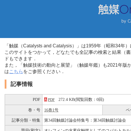
「触媒（Catalysts and Catalysis）」は1959年（昭
このサイトをつかって，どなたでも全記事の検索と結果（書
ドもできます．
また，「触媒技術の動向と展望」（触媒年鑑）も2021年
は
こちら
をご参照ください．
記事情報
PDF
272.4 KB(閲覧回数：0回)
PDF
巻・号
16巻1号
ペ
記事分類・特集
第34回触媒討論会特集号：第34回触媒討論会
題目(和文)
オレフィンの水素化触媒としてのコバルトカル