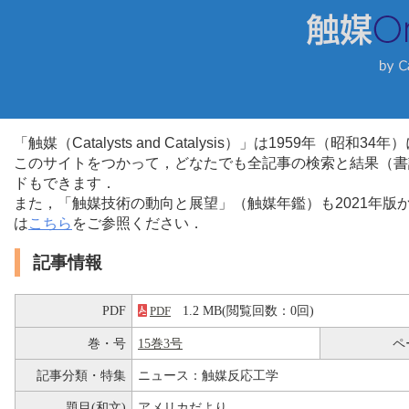
「触媒（Catalysts and Catalysis）」は1959年（昭
このサイトをつかって，どなたでも全記事の検索と結果（書
ドもできます．
また，「触媒技術の動向と展望」（触媒年鑑）も2021年
は
こちら
をご参照ください．
記事情報
PDF
1.2 MB(閲覧回数：0回)
PDF
巻・号
15巻3号
ペ
記事分類・特集
ニュース：触媒反応工学
題目(和文)
アメリカだより