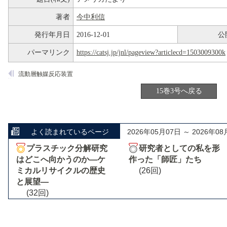
著者
今中利信
発行年月日
2016-12-01
公
パーマリンク
https://catsj.jp/jnl/pageview?articlecd=1503009300k
流動層触媒反応装置
15巻3号へ戻る
よく読まれているページ
2026年05月07日 ～ 2026年08
プラスチック分解研究
研究者としての私を形
はどこへ向かうのか―ケ
作った「師匠」たち
ミカルリサイクルの歴史
(26回)
と展望―
(32回)