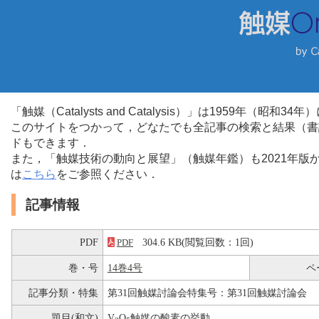
「触媒（Catalysts and Catalysis）」は1959年（昭
このサイトをつかって，どなたでも全記事の検索と結果（書
ドもできます．
また，「触媒技術の動向と展望」（触媒年鑑）も2021年
は
こちら
をご参照ください．
記事情報
PDF
304.6 KB(閲覧回数：1回)
PDF
巻・号
14巻4号
ペ
記事分類・特集
第31回触媒討論会特集号：第31回触媒討論会
題目(和文)
V
O
触媒の酸素の挙動