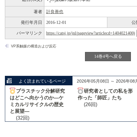
2
5
著者
計良善也
発行年月日
2016-12-01
公
パーマリンク
https://catsj.jp/jnl/pageview?articlecd=1404021400j
VP系触媒の構造および反応
14巻4号へ戻る
よく読まれているページ
2026年05月08日 ～ 2026年08
プラスチック分解研究
研究者としての私を形
はどこへ向かうのか―ケ
作った「師匠」たち
ミカルリサイクルの歴史
(26回)
と展望―
(32回)