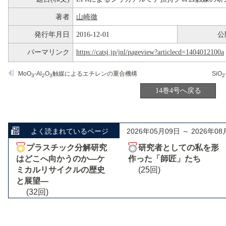
著者
山崎徹
発行年月日
2016-12-01
公
パーマリンク
https://catsj.jp/jnl/pageview?articlecd=1404012100a
MoO
-Al
O
触媒によるエチレンの重合機構
SiO
3
2
3
2
14巻4号へ戻る
よく読まれているページ
2026年05月09日 ～ 2026年08
プラスチック分解研究
研究者としての私を形
はどこへ向かうのか―ケ
作った「師匠」たち
ミカルリサイクルの歴史
(25回)
と展望―
(32回)