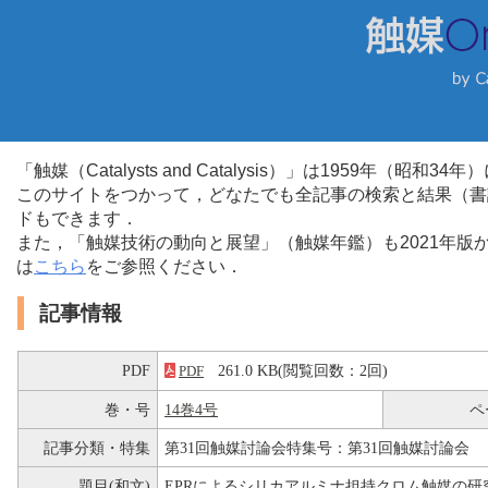
「触媒（Catalysts and Catalysis）」は1959年（昭
このサイトをつかって，どなたでも全記事の検索と結果（書
ドもできます．
また，「触媒技術の動向と展望」（触媒年鑑）も2021年
は
こちら
をご参照ください．
記事情報
PDF
261.0 KB(閲覧回数：2回)
PDF
巻・号
14巻4号
ペ
記事分類・特集
第31回触媒討論会特集号：第31回触媒討論会
題目(和文)
EPRによるシリカアルミナ担持クロム触媒の研