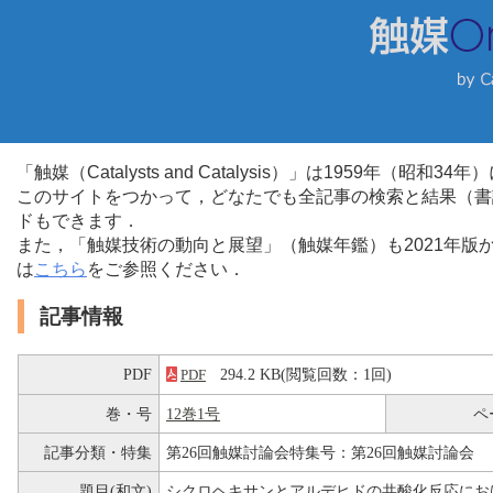
「触媒（Catalysts and Catalysis）」は1959年（昭
このサイトをつかって，どなたでも全記事の検索と結果（書
ドもできます．
また，「触媒技術の動向と展望」（触媒年鑑）も2021年
は
こちら
をご参照ください．
記事情報
PDF
294.2 KB(閲覧回数：1回)
PDF
巻・号
12巻1号
ペ
記事分類・特集
第26回触媒討論会特集号：第26回触媒討論会
題目(和文)
シクロヘキサンとアルデヒドの共酸化反応にお