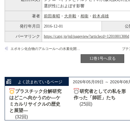
選択性におよぼす影響
著者
前田泰昭
・
大井毅
・
相衞
・
鈴木貞雄
発行年月日
2016-12-01
公
パーマリンク
https://catsj.jp/jnl/pageview?articlecd=1201001300d
エポキシ化合物のアルコールへの水素化開環とケトンへの異性化の競合―低原子価シアノコバルトの作用
12巻1号へ戻る
よく読まれているページ
2026年05月09日 ～ 2026年08
プラスチック分解研究
研究者としての私を形
はどこへ向かうのか―ケ
作った「師匠」たち
ミカルリサイクルの歴史
(25回)
と展望―
(32回)