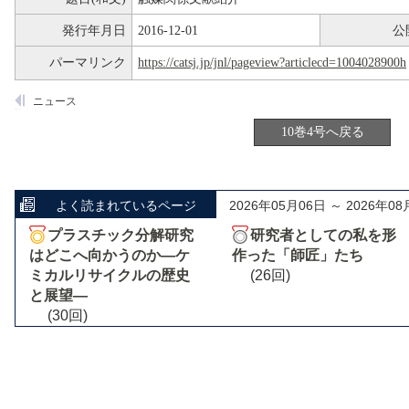
発行年月日
2016-12-01
公
パーマリンク
https://catsj.jp/jnl/pageview?articlecd=1004028900h
ニュース
10巻4号へ戻る
よく読まれているページ
2026年05月06日 ～ 2026年08
プラスチック分解研究
研究者としての私を形
はどこへ向かうのか―ケ
作った「師匠」たち
ミカルリサイクルの歴史
(26回)
と展望―
(30回)