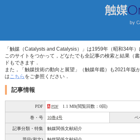
「触媒（Catalysts and Catalysis）」は1959年（昭
このサイトをつかって，どなたでも全記事の検索と結果（書
ドもできます．
また，「触媒技術の動向と展望」（触媒年鑑）も2021年
は
こちら
をご参照ください．
記事情報
PDF
1.1 MB(閲覧回数：0回)
PDF
巻・号
10巻4号
ペ
記事分類・特集
触媒関係文献紹介
題目(和文)
触媒関係文献紹介