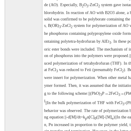
de (AO). Especially, B
O
-ZnCl
system gave isotac
2
3
2
hlorohydrin. In reaction of AO with B2O3 alone, a b
solid was confirmed to be polyborate containing the
s, B(OR)
-ZnCl
system for polymerization of AO w
3
2
he phosphorus containing polypropylene oxide for
ontaining polytetra-hydrofuran by AlEt
. In these 
3
oric ester bonds were included. The mechanism of in
on of phosphorus into the polymers were proposed.|
uced polymerization of tetrahydrofuran (THF). In th
at FeCl
was reduced to Feii (presumably FeCl
). B
3
2
were innert for polymerization. When other metal ha
ymer formed. Then, it was assumed that the initiati
g to the following scheme:||(PhO)
P→2FeCl
→(Ph
3
3
I
||In the bulk polymerization of THF with FeCl
-(P
3
behavior was observed. The rate of polymerization b
ng equation:||-d[M]/dt=k
α[C]
([M]-[M]
)||In the e
p
0
e
n, Pn increased in proportion to the polymer yield,