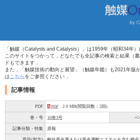
「触媒（Catalysts and Catalysis）」は1959年（昭
このサイトをつかって，どなたでも全記事の検索と結果（書
ドもできます．
また，「触媒技術の動向と展望」（触媒年鑑）も2021年
は
こちら
をご参照ください．
記事情報
PDF
2.0 MB(閲覧回数：2回)
PDF
巻・号
10巻3号
ペ
記事分類・特集
原報
題目(和文)
酸化亜金属または亜金属酸エステルを含む複合