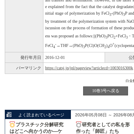
ain transfer and termination. However, in the latter 
e explained from the fact that the catalyst degradat
nitial stage of polymerization by FeCl
-(PhO)
P an
3
3
by treatment of the polymerization system with NaO
iscussion on the process of formation of these produc
ess was proposed as follows:||(PhO)
PCl
+FeCl
・T
3
2
3
-
+
FeCl
→THF→(PhO)
P(Cl)O(CH
)
O
(cyclopen
4
3
2
4
発行年月日
2016-12-01
公
パーマリンク
https://catsj.jp/jnl/pageview?articlecd=1003016300k
10巻3号へ戻る
よく読まれているページ
2026年05月08日 ～ 2026年08
プラスチック分解研究
研究者としての私を形
はどこへ向かうのか―ケ
作った「師匠」たち