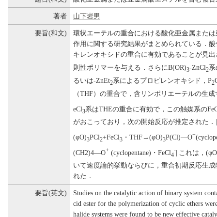
著者
山下岩男
要旨(和文)
環状エーテルの重合における酸化亜金属または
作用に関する研究結果がまとめられている．酸
キレンオキシドの重合に有効であることが見出
則性ポリマーを与える．さらにB(OR)
-ZnCl
系
3
2
るいは-ZnEt
系によるプロピレンオキシド，P
2
2
（THF）の重合で，含リンポリエーテルの生成す
eCl
系はTHEの重合に有効で，この触媒系のFeC
3
がおこっており，次の開始反応が推定された．||(
+
(φO)
PCl
+FeCl
・THF→(φO)
P(Cl)―O
(cyclo
3
2
3
3
+
-
(CH2)4―O
(cyclopentane)・FeCl
||これは，(φO
4
いて速度論的挙動ならびに，重合初期反応生成
れた．
要旨(英文)
Studies on the catalytic action of binary system con
cid ester for the polymerization of cyclic ethers we
halide systems were found to be new effective cataly