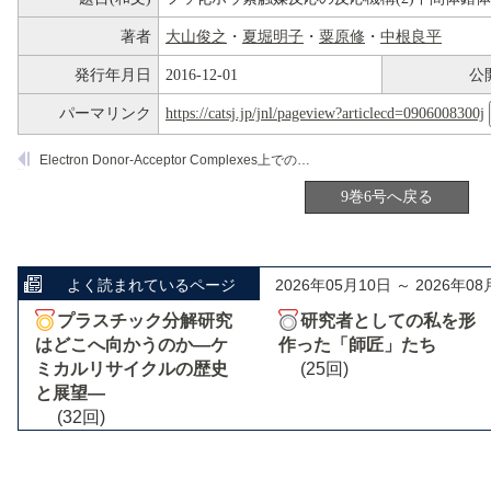
著者
大山俊之
・
夏堀明子
・
粟原修
・
中根良平
発行年月日
2016-12-01
公
パーマリンク
https://catsj.jp/jnl/pageview?articlecd=0906008300j
Electron Donor-Acceptor Complexes上でのオレフィンおよびアセチレン化合物の選択水素化反応
9巻6号へ戻る
よく読まれているページ
2026年05月10日 ～ 2026年08
プラスチック分解研究
研究者としての私を形
はどこへ向かうのか―ケ
作った「師匠」たち
ミカルリサイクルの歴史
(25回)
と展望―
(32回)