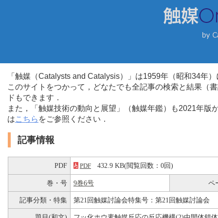
「触媒（Catalysts and Catalysis）」は1959年（昭
このサイトをつかって，どなたでも全記事の検索と結果（書
ドもできます．
また，「触媒技術の動向と展望」（触媒年鑑）も2021年
は
こちら
をご参照ください．
記事情報
PDF
432.9 KB(閲覧回数：0回)
PDF
巻・号
9巻6号
ペ
記事分類・特集
第21回触媒討論会特集号：第21回触媒討論会
題目(和文)
フッ化ホウ素触媒反応の反応機構(2)中間体錯体