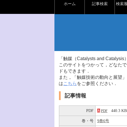
ホーム
記事検索
検索
「触媒（Catalysts and Ca
このサイトをつかって，どなたで
ドもできます．
また，「触媒技術の動向と展望」
は
こちら
をご参照ください．
記事情報
PDF
440.3 
PDF
巻・号
9巻6号