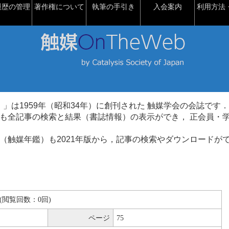
履歴の管理
著作権について
執筆の手引き
入会案内
利用方法・
talysis）」は1959年（昭和34年）に創刊された 触媒学会の会誌です．
も全記事の検索と結果（書誌情報）の表示ができ， 正会員・
（触媒年鑑）も2021年版から，記事の検索やダウンロードが
KB(閲覧回数：0回)
ページ
75