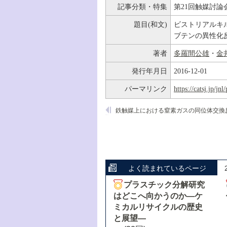
記事分類・特集
第21回触媒討論
題目(和文)
ビストリアルキル
ブテンの異性化
著者
多羅間公雄
・
金
発行年月日
2016-12-01
パーマリンク
https://catsj.jp/j
鉄触媒上における窒素ガスの同位体交換
よく読まれているページ
プラスチック分解研究
はどこへ向かうのか―ケ
ミカルリサイクルの歴史
と展望―