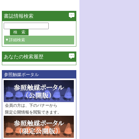
書誌情報検索
▼詳細検索
あなたの検索履歴
必ず含む
参照触媒ポータル
巻・号指定
巻
号
範囲指定
巻
号～
巻
会員の方は、下のバナーから
号
限定公開情報を閲覧できます。
触媒年鑑
年度
記事種別
マーク：
マークあり