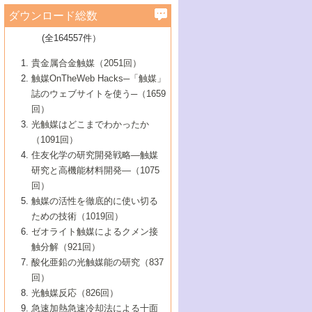
学）
7号 水素を利用する化成品合成の新潮流
6号 新しい固体酸触媒技術
5号 触媒を有効に使うための技術
ールホテル豊橋）
蔵技術の進歩
まで─
3号 メソポーラス物質の新展開
立大学）
3号 実用的ファインケミカル合成プロセス
ダウンロード総数
2号 第97回触媒討論会
1号 最近の触媒担体とその効果
▼46巻（2004年）
7号 ゼオライト合成における最近の進歩
6号 第106回触媒討論会
5号 CO
が関わる触媒・材料
B号 第111回触媒討論会（2013年・関西大
4号 錯体を利用したユニークな表面構造の
を実現する触媒
2
3号 リビング重合触媒の最近の展開
2号 第95回触媒討論会
(全164557件）
1号 部分酸化反応触媒の最前線
▼45巻（2003年）
学）
構築と機能
7号 有機分子触媒による精密有機合成
4号 バイオマス活用のための技術開発
6号 第104回触媒討論会
4号 今後の液体燃料を支える触媒技術
3号 化成品を合成するゼオライト触媒
2号 第93回触媒討論会
1号 なぜこの触媒が良いのか？
▼44巻（2002年）
貴金属合金触媒（2051回）
5号 若手会員による触媒研究の未来展望1：
8号 高機能化ポリオレフィンに向けた重合
5号 こんな物質，あんな物質―新たな触媒
7号 持続可能社会実現のための触媒および
5号 水素製造・貯蔵のための触媒技術の新
4号 水分解用光触媒材料
3号 特殊エネルギー場の触媒反応
触媒OnTheWeb Hacks─「触媒」
企業編
2号 第91回触媒討論会
触媒の最近の進展
1号 高次制御された触媒の化学
▼43巻（2001年）
の可能性―
触媒関連技術
しい展開
誌のウェブサイトを使う─（1659
5号 時間分解分光の進歩と応用
4号 生体内における金属の触媒作用
6号 第102回触媒討論会
3号 最近の自動車排ガス処理技術
2号 第89回触媒討論会
1号 グリーンケミストリーと触媒
▼42巻（2000年）
6号 第100回触媒討論会
8号 未来を拓く金属錯体
回）
6号 第98回触媒討論会
6号 第96回触媒討論会
5号 ファインケミカルズの展開に寄与する
7号 触媒・化学反応における計算化学の進
4号 触媒研究の現状と将来─第90回触媒討論
3号 触媒を利用した電気化学の新展開
2号 第87回触媒討論会特集号
1号 触媒反応工学の明日を拓く
▼41巻（1999年）
7号 『結晶の化学』を活かした触媒研究
光触媒はどこまでわかったか
7号 基礎化学品製造の触媒技術
触媒
歩
会Aから
7号 未来型金属錯体触媒開発への展望
4号 ナノ材料の調製と機能化
（1091回）
3号 生体触媒とバイオプロセス
2号 第85回触媒討論会
8号 イオン液体の応用
1号 孔、穴、あな?-特異な空間とその利用-
▼40巻（1998年）
8号 多機能型リアクター
6号 第94回触媒討論会
8号 若手研究者による触媒研究の未来展望
5号 基礎化学品製造の触媒技術
8号 超臨界流体を用いた化学プロセスの新
住友化学の研究開発戦略―触媒
5号 こんな触媒が欲しい
4号 水素製造・利用の触媒化学
3号 反応ダイナミクス
2号 第83回触媒討論会
1号 創立40周年記念・触媒化学この10年の
▼39巻（1997年）
2：大学・研究所編
展開
研究と高機能材料開発―（1075
7号 サブナノレベルでみた新しい表面現象
6号 第92回触媒討論会
6号 第90回触媒討論会
5号 触媒研究における新しい切り口：コン
進展と21世紀への提言/創立40周年記念・触
4号 超臨界流体の触媒反応への応用
3号 均一系触媒反応最前線
1号 均一系と不均一系触媒反応-その特徴と
回）
▼38巻（1996年）
8号 オレフィン重合触媒の新たな展
7号 基礎化学品製造の触媒技術
ビナトリアルケミストリー
媒学会この10年の歩みとこれから/創立40周
7号 触媒研究と学術雑誌/情報
5号 触媒のおもしろさをどのように伝える
接点
触媒の活性を徹底的に使い切る
4号 実用炭素材料の新展開
1号 触媒の構造と触媒作用/C1化学を中心と
▼37巻（1995年）
年記念・記録は語る
8号 資源の循環と触媒技術
6号 第88回触媒討論会特集号
か
ための技術（1019回）
8号 若い世代からみた触媒化学の現状と未
2号 第79回触媒討論会
5号 研究の方法論を考える
する21世紀への触媒
1号 ファインケミカルズと固体触媒
▼36巻（1994年）
2号 第81回触媒討論会
ゼオライト触媒によるクメン接
来
7号 企業における触媒研究のブレークスル
6号 第86回触媒討論会
3号 最新NO除去触媒の実用化研究
6号 第84回触媒討論会
2号 第77回触媒討論会
2号 第75回触媒討論会
触分解（921回）
1号 電気化学と触媒
▼35巻（1993年）
ー
3号 計算機触媒化学へのさそい
7号 水素化精製触媒の新しい展開
4号 新しい反応場を目指した触媒調製
7号 機能性金属材料と触媒
3号 オリンピックメダル:金・銀・銅はどん
酸化亜鉛の光触媒能の研究（837
3号 希土類を利用した触媒
2号 第73回触媒討論会
8号 この材料を触媒として使ってみません
4号 触媒劣化の制御と予測
1号 工業触媒開発マニュアル―探索から工
▼34巻（1992年）
8号 新しい反応性と機能性を目指した金属
な触媒作用を示すか
回）
5号 反応・分離技術の新しい展開
8号 触媒研究へのNMRの応用と展望
か？
業化まで
4号 触媒とリサイクル
3号 C4化学の展開
5号 最新の実用プロセスと触媒
クラスタ-化学
1号 インパクトを与えたこの研究
▼33巻（1991年）
光触媒反応（826回）
4号 触媒作用における機能の複合化
6号 第80回触媒討論会
2号 第71回触媒討論会
5号 エネルギー変換触媒
4号 《通常号》
6号 第82回触媒討論会
急速加熱急速冷却法による十面
2号 第69回触媒討論会
1号 触媒プロセス開発マニュアル―探索か
▼32巻（1990年）