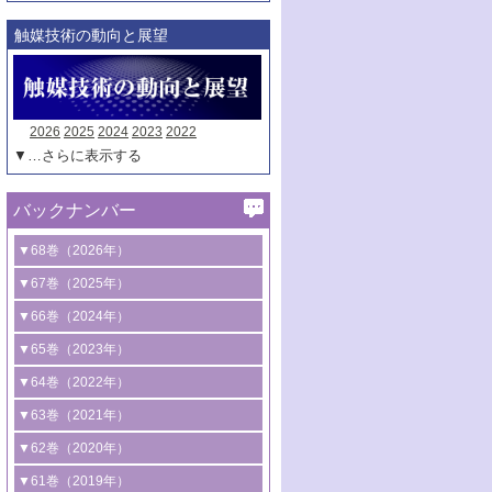
触媒技術の動向と展望
2026
2025
2024
2023
2022
▼…さらに表示する
バックナンバー
▼68巻（2026年）
1号 過酸化水素合成に関する研究動向
▼67巻（2025年）
2号 コンピューター技術により加速する
1号 CO
水素化によるグリーン燃料/グリ
▼66巻（2024年）
2
触媒開発
ーンケミカル製造
1号 低次元ナノ構造を有する触媒材料
▼65巻（2023年）
3号 有機分子変換やCO
資源化のための
2
2号 水素製造のための水分解技術に関す
2号 規制反応場を活用した固体触媒研究
1号 炭素が関わる触媒機能
▼64巻（2022年）
光触媒に関する最近の研究
る最近の研究
の新展開
2号 プラスチックケミカルリサイクルの
1号 合成ガス製造とCOを用いるケミカル
▼63巻（2021年）
B号 第137回触媒討論会（2026年）
3号 オレフィン系樹脂の精密合成に関す
3号 未踏分子変換を目指した酸化触媒プ
ための触媒技術
ズ合成の最新動向
1号 金触媒の新展開
▼62巻（2020年）
る最新技術
ロセスの最前線
3号 非酸化物系金属化合物を基盤とした
2号 化学品合成のための合金触媒開発
2号 ペロブスカイト
1号 触媒設計を拓く欠陥構造のキャラク
▼61巻（2019年）
4号 アルコール類の効率的変換を実現す
4号 シンクロトロン放射光および中性子
触媒材料の開発