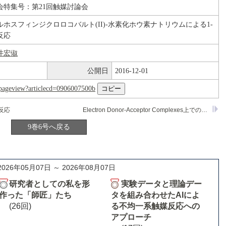
会特集号：第21回触媒討論会
ホスフィンジクロロコバルト(II)-水素化ホウ素ナトリウムによる1-
反応
井宏俶
公開日
2016-12-01
nl/pageview?articlecd=0906007500b
反応
Electron Donor-Acceptor Complexes上でのオレフィンおよびアセチレン化合物の選択水素化反応
9巻6号へ戻る
2026年05月07日 ～ 2026年08月07日
研究者としての私を形
実験データと理論デー
作った「師匠」たち
タを組み合わせたAIによ
(26回)
る不均一系触媒反応への
アプローチ