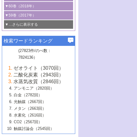
3号 CO
の排出削減および有効活用のた
タリゼーション
2
3号 特殊反応場を利用した触媒的分子変
る非貴金属触媒の研究動向
線を利用した触媒解析技術の最先端
1号 物質移動制御に着目した触媒プロセ
▼60巻（2018年）
4号 格子酸素・格子酸素欠陥を利用した
めの触媒技術
換反応
2号 機能化学品製造に資するクリーンな
ス開発
5号 ゼオライトの合成と応用における研
5号 単原子触媒
触媒反応
1号 固体酸触媒の最新の研究動向
▼59巻（2017年）
触媒的酸化反応
4号 若手による情報発信企画～とびたて
4号 多孔質材料を用いた触媒の新展開
究動向
2号 CO
フリー水素サプライチェーンに
2
6号 参照触媒委員会からのお知らせ
5号 生体触媒によるエネルギー変換反応
2号 二酸化炭素からの有用化学品合成
1号 いたるところに，触媒
▼…さらに表示する
若き触媒の研究者たち～（1）
3号 水処理のための触媒化学
5号 情報学的手法を用いた触媒開発
6号 ヘテロ接合界面
関わる触媒開発動向
B号 第133回触媒討論会（2023年）
6号 窒素とリンの循環のための触媒・機
3号 ナノ粒子・クラスター触媒の最前線
2号 機能性材料の局所構造解析のための
5号 若手による情報発信企画～とびたて
▼58巻（2016年）
4号 光触媒を用いた水分解の最新の研究
6号 カーボンニュートラルに向けた電解
B号 第135回触媒討論会（2025年）
3号 精密高分子合成に関する最近の研究
能性材料
最先端技術
検索ワードランキング
4号 60周年記念企画
若き触媒の研究者たち～（2）
動向
技術
1号 ユニークな構造の高分子を生み出す触
▼57巻（2015年）
動向
B号 第131回触媒討論会（2023年）
3号 無機分離膜材料の開発と触媒反応プ
5号 進化するゼオライト合成技術
6号 石油のノーブル・ユースを志向した
媒技術
(27823件/のべ数：
5号 次世代の触媒プロセスを支えるマイ
B号 第127回触媒討論会（2021年・オン
1号 水素キャリアにかかわる触媒技術の新
4号 バイオマス化成品製造のための触媒
▼56巻（2014年）
ロセスへの適用
触媒技術
7824136）
クロ波
6号 非貴金属系触媒における電気化学的
ライン開催(Zoom)のみ）
2号 リグニンからの化成品製造に向けた触
展開
技術
1号 特殊環境場を利用した材料合成
▼55巻（2013年）
4号 触媒研究における計算科学の利用
酸素還元反応
B号 第129回触媒討論会（2022年・京都
媒技術
6号 メタン転換技術の最新動向
ゼオライト（3070回）
2号 石油精製用触媒の最近の進展
5号 固体触媒による含窒素有機化合物変
2号 光触媒反応機構に関する最新の研究動
1号 高耐久性燃料電池システム用触媒にお
大学：オンライン・対面開催）
▼54巻（2012年）
5号 水素のふるまいを解き明かす最先端
B号 第121回触媒討論会（2018年・東京
3号 触媒研究の最先端～とびたて若き研究
二酸化炭素（2943回）
B号 第125回触媒討論会（2020年・工学
換の最前線
3号 固体酸化物形燃料電池（SOFC）におけ
向
ける新展開
研究
大学）
1号 規則性多孔体の利用技術における最近
▼53巻（2011年）
者たち～（1）
水蒸気改質（2846回）
院大学）
るアノード触媒上での燃料直接改質技術
6号 貴金属使用量低減に向けた自動車排
3号 固体高分子形燃料電池カソード触媒の
2号 リビングラジカル重合の最近の動向
6号 低級アルカンの有効利用のための触
の進歩
アンモニア（2820回）
4号 触媒研究の最先端～とびたて若き研究
1号 金属学から見る合金触媒の新展開
▼52巻（2010年）
ガス浄化触媒の開発
4号 コアシェル構造の制御による触媒機能
開発動向
媒技術
白金（2782回）
3号 天然ガスの化学工業的展開に関する触
2号 第109回触媒討論会
者たち～（2）
2号 第107回触媒討論会
の向上
1号 触媒の劣化対策と長寿命触媒開発
B号 第123回触媒討論会（2019年・大阪
▼51巻（2009年）
4号 人工光合成に向けた近年のアプローチ
光触媒（2667回）
媒技術
B号 第119回触媒討論会（2017年・首都
3号 貴金属低減技術の最新動向
5号 触媒研究の最先端～とびたて若き研究
市立大学）
3号 触媒のその場観察法の進歩（１）
5号 工業触媒およびその周辺技術の最近の
2号 第105回触媒討論会
1号 炭素材料－熱い注目を集める材料－
▼50巻（2008年）
メタン（2663回）
大学東京）
5号 未利用熱エネルギーの有効活用に貢献
4号 貴金属触媒の精密構造制御とその活用
者たち～（3）
4号 貴金属代替技術の最新動向
進歩
水素化（2616回）
4号 触媒のその場観察法の進歩（２）
3号 ナノ構造が拓く新機能
する触媒技術
2号 第103回触媒討論会
1号 触媒化学と学会のこの10年，半世紀，
▼49巻（2007年）
5号 バイオマス化成品製造のための固体触
6号 イオニクス材料と燃料電池・電解合成
5号 光触媒による物質変換反応の新展開
CO2（2567回）
6号 ナノシート
5号 不活性結合の触媒的活性化による有機
そして未来
4号 活性サイトおよびその環境の精密な設
6号 ポリオキソメタレート
3号 環境浄化用光触媒の現状と課題
媒の開発
1号 含フッ素化合物の合成と触媒
▼48巻（2006年）
の最新の研究動向
触媒討論会（2545回）
6号 グラフェン
合成
B号 第115回触媒討論会（2015年・成蹊大
計による触媒の高機能化
2号 第101回触媒討論会
B号 第113回触媒討論会（2014年・ロワジ
4号 水素社会の実現に向けた水素製造・貯
6号 ナノ空間─吸着状態解析から新機能開拓
2号 第99回触媒討論会
B号 第117回触媒討論会（2016年・大阪府
1号 固体酸触媒の最近の進歩
▼47巻（2005年）