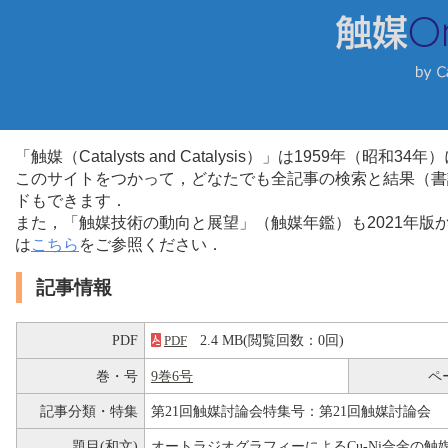
「触媒（Catalysts and Catalysis）」は1959年（昭
このサイトをつかって，どなたでも全記事の検索と結果（書
ドもできます．
また，「触媒技術の動向と展望」（触媒年鑑）も2021年
は
こちら
をご参照ください．
記事情報
PDF
2.4 MB(閲覧回数：0回)
PDF
巻・号
9巻6号
ペ
記事分類・特集
第21回触媒討論会特集号：第21回触媒討論会
題目(和文)
オートラジオグラフィーによるCu-Ni合金の触