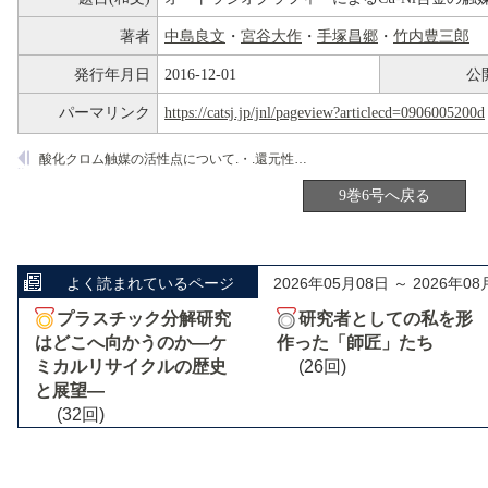
著者
中島良文
・
宮谷大作
・
手塚昌郷
・
竹内豊三郎
発行年月日
2016-12-01
公
パーマリンク
https://catsj.jp/jnl/pageview?articlecd=0906005200d
酸化クロム触媒の活性点について.・.還元性ガス処理による重合活性の変化
9巻6号へ戻る
よく読まれているページ
2026年05月08日 ～ 2026年08
プラスチック分解研究
研究者としての私を形
はどこへ向かうのか―ケ
作った「師匠」たち
ミカルリサイクルの歴史
(26回)
と展望―
(32回)