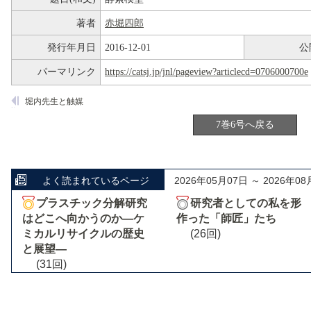
著者
赤堀四郎
発行年月日
2016-12-01
公
パーマリンク
https://catsj.jp/jnl/pageview?articlecd=0706000700e
堀内先生と触媒
7巻6号へ戻る
よく読まれているページ
2026年05月07日 ～ 2026年08
プラスチック分解研究
研究者としての私を形
はどこへ向かうのか―ケ
作った「師匠」たち
ミカルリサイクルの歴史
(26回)
と展望―
(31回)