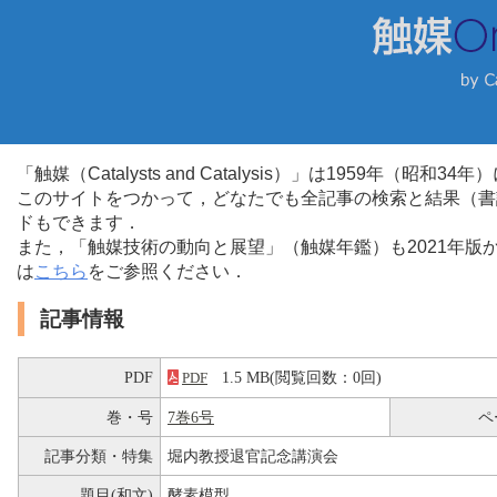
「触媒（Catalysts and Catalysis）」は1959年（昭
このサイトをつかって，どなたでも全記事の検索と結果（書
ドもできます．
また，「触媒技術の動向と展望」（触媒年鑑）も2021年
は
こちら
をご参照ください．
記事情報
PDF
1.5 MB(閲覧回数：0回)
PDF
巻・号
7巻6号
ペ
記事分類・特集
堀内教授退官記念講演会
題目(和文)
酵素模型