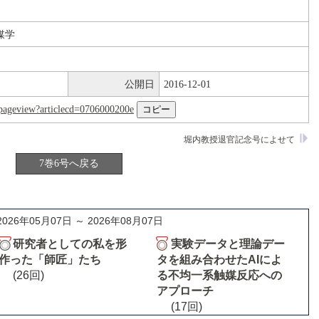
媒学
公開日
2016-12-01
nl/pageview?articlecd=0706000200e
堀内教授退官記念号によせて
7巻6号へ戻る
2026年05月07日 ～ 2026年08月07日
研究者としての私を形
実験データと理論デー
作った「師匠」たち
タを組み合わせたAIによ
(26回)
る不均一系触媒反応への
アプローチ
(17回)