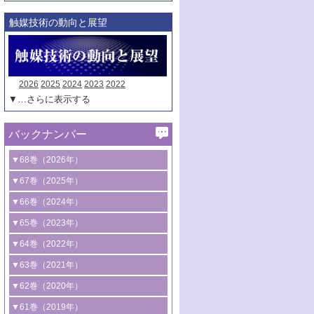
触媒技術の動向と展望
2026
2025
2024
2023
2022
▼…さらに表示する
バックナンバー
▼68巻（2026年）
1号 過酸化水素合成に関する研究動向
▼67巻（2025年）
2号 コンピューター技術により加速する
1号 CO
水素化によるグリーン燃料/グリ
▼66巻（2024年）
2
触媒開発
ーンケミカル製造
1号 低次元ナノ構造を有する触媒材料
▼65巻（2023年）
3号 有機分子変換やCO
資源化のための
2
2号 水素製造のための水分解技術に関す
2号 規制反応場を活用した固体触媒研究
1号 炭素が関わる触媒機能
▼64巻（2022年）
光触媒に関する最近の研究
る最近の研究
の新展開
2号 プラスチックケミカルリサイクルの
1号 合成ガス製造とCOを用いるケミカル
▼63巻（2021年）
B号 第137回触媒討論会（2026年）
3号 オレフィン系樹脂の精密合成に関す
3号 未踏分子変換を目指した酸化触媒プ
ための触媒技術
ズ合成の最新動向
1号 金触媒の新展開
▼62巻（2020年）
る最新技術
ロセスの最前線
3号 非酸化物系金属化合物を基盤とした
2号 化学品合成のための合金触媒開発
2号 ペロブスカイト
1号 触媒設計を拓く欠陥構造のキャラク
▼61巻（2019年）
4号 アルコール類の効率的変換を実現す
4号 シンクロトロン放射光および中性子
触媒材料の開発