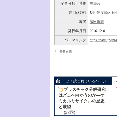
記事分類・特集
巻頭言
題目(和文)
反応速度論と触
著者
廣田鋼蔵
発行年月日
2016-12-01
パーマリンク
https://catsj.jp/j
善言苦言
よく読まれているページ
プラスチック分解研究
はどこへ向かうのか―ケ
ミカルリサイクルの歴史
と展望―
(32回)