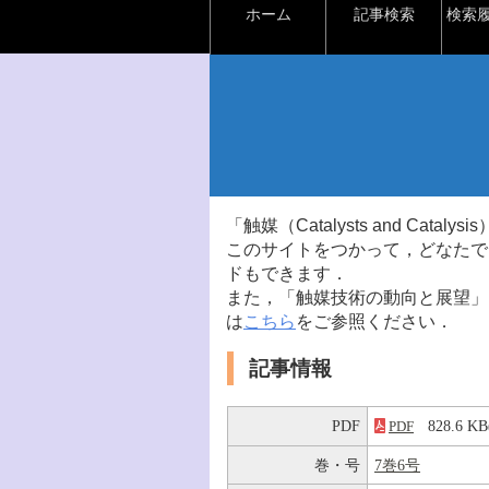
ホーム
記事検索
検索
「触媒（Catalysts and Ca
このサイトをつかって，どなたで
ドもできます．
また，「触媒技術の動向と展望」
は
こちら
をご参照ください．
記事情報
PDF
828.6 
PDF
巻・号
7巻6号