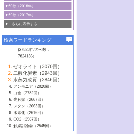
3号 CO
の排出削減および有効活用のた
タリゼーション
2
3号 特殊反応場を利用した触媒的分子変
る非貴金属触媒の研究動向
線を利用した触媒解析技術の最先端
1号 物質移動制御に着目した触媒プロセ
▼60巻（2018年）
4号 格子酸素・格子酸素欠陥を利用した
めの触媒技術
換反応
2号 機能化学品製造に資するクリーンな
ス開発
5号 ゼオライトの合成と応用における研
5号 単原子触媒
触媒反応
1号 固体酸触媒の最新の研究動向
▼59巻（2017年）
触媒的酸化反応
4号 若手による情報発信企画～とびたて
4号 多孔質材料を用いた触媒の新展開
究動向
2号 CO
フリー水素サプライチェーンに
2
6号 参照触媒委員会からのお知らせ
5号 生体触媒によるエネルギー変換反応
2号 二酸化炭素からの有用化学品合成
1号 いたるところに，触媒
▼…さらに表示する
若き触媒の研究者たち～（1）
3号 水処理のための触媒化学
5号 情報学的手法を用いた触媒開発
6号 ヘテロ接合界面
関わる触媒開発動向
B号 第133回触媒討論会（2023年）
6号 窒素とリンの循環のための触媒・機
3号 ナノ粒子・クラスター触媒の最前線
2号 機能性材料の局所構造解析のための
5号 若手による情報発信企画～とびたて
▼58巻（2016年）
4号 光触媒を用いた水分解の最新の研究
6号 カーボンニュートラルに向けた電解
B号 第135回触媒討論会（2025年）
3号 精密高分子合成に関する最近の研究
能性材料
最先端技術
検索ワードランキング
4号 60周年記念企画
若き触媒の研究者たち～（2）
動向
技術
1号 ユニークな構造の高分子を生み出す触
▼57巻（2015年）
動向
B号 第131回触媒討論会（2023年）
3号 無機分離膜材料の開発と触媒反応プ
5号 進化するゼオライト合成技術
6号 石油のノーブル・ユースを志向した
媒技術
(27823件/のべ数：
5号 次世代の触媒プロセスを支えるマイ
B号 第127回触媒討論会（2021年・オン
1号 水素キャリアにかかわる触媒技術の新
4号 バイオマス化成品製造のための触媒
▼56巻（2014年）
ロセスへの適用
触媒技術
7824136）
クロ波
6号 非貴金属系触媒における電気化学的
ライン開催(Zoom)のみ）
2号 リグニンからの化成品製造に向けた触
展開
技術
1号 特殊環境場を利用した材料合成
▼55巻（2013年）
4号 触媒研究における計算科学の利用
酸素還元反応
B号 第129回触媒討論会（2022年・京都
媒技術
6号 メタン転換技術の最新動向
ゼオライト（3070回）
2号 石油精製用触媒の最近の進展
5号 固体触媒による含窒素有機化合物変
2号 光触媒反応機構に関する最新の研究動
1号 高耐久性燃料電池システム用触媒にお
大学：オンライン・対面開催）
▼54巻（2012年）
5号 水素のふるまいを解き明かす最先端
B号 第121回触媒討論会（2018年・東京
3号 触媒研究の最先端～とびたて若き研究
二酸化炭素（2943回）
B号 第125回触媒討論会（2020年・工学
換の最前線
3号 固体酸化物形燃料電池（SOFC）におけ
向
ける新展開
研究
大学）
1号 規則性多孔体の利用技術における最近
▼53巻（2011年）
者たち～（1）
水蒸気改質（2846回）
院大学）
るアノード触媒上での燃料直接改質技術
6号 貴金属使用量低減に向けた自動車排
3号 固体高分子形燃料電池カソード触媒の
2号 リビングラジカル重合の最近の動向
6号 低級アルカンの有効利用のための触
の進歩
アンモニア（2820回）
4号 触媒研究の最先端～とびたて若き研究
1号 金属学から見る合金触媒の新展開
▼52巻（2010年）
ガス浄化触媒の開発
4号 コアシェル構造の制御による触媒機能
開発動向
媒技術
白金（2782回）
3号 天然ガスの化学工業的展開に関する触
2号 第109回触媒討論会
者たち～（2）
2号 第107回触媒討論会
の向上
1号 触媒の劣化対策と長寿命触媒開発
B号 第123回触媒討論会（2019年・大阪
▼51巻（2009年）
4号 人工光合成に向けた近年のアプローチ
光触媒（2667回）
媒技術
B号 第119回触媒討論会（2017年・首都
3号 貴金属低減技術の最新動向
5号 触媒研究の最先端～とびたて若き研究
市立大学）
3号 触媒のその場観察法の進歩（１）
5号 工業触媒およびその周辺技術の最近の
2号 第105回触媒討論会
1号 炭素材料－熱い注目を集める材料－
▼50巻（2008年）
メタン（2663回）
大学東京）
5号 未利用熱エネルギーの有効活用に貢献
4号 貴金属触媒の精密構造制御とその活用
者たち～（3）
4号 貴金属代替技術の最新動向
進歩
水素化（2616回）
4号 触媒のその場観察法の進歩（２）
3号 ナノ構造が拓く新機能
する触媒技術
2号 第103回触媒討論会
1号 触媒化学と学会のこの10年，半世紀，
▼49巻（2007年）
5号 バイオマス化成品製造のための固体触
6号 イオニクス材料と燃料電池・電解合成
5号 光触媒による物質変換反応の新展開
CO2（2567回）
6号 ナノシート
5号 不活性結合の触媒的活性化による有機
そして未来
4号 活性サイトおよびその環境の精密な設
6号 ポリオキソメタレート
3号 環境浄化用光触媒の現状と課題
媒の開発
1号 含フッ素化合物の合成と触媒
▼48巻（2006年）
の最新の研究動向
触媒討論会（2545回）
6号 グラフェン
合成
B号 第115回触媒討論会（2015年・成蹊大
計による触媒の高機能化
2号 第101回触媒討論会
B号 第113回触媒討論会（2014年・ロワジ
4号 水素社会の実現に向けた水素製造・貯
6号 ナノ空間─吸着状態解析から新機能開拓
2号 第99回触媒討論会
B号 第117回触媒討論会（2016年・大阪府
1号 固体酸触媒の最近の進歩
▼47巻（2005年）