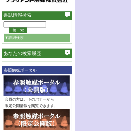
書誌情報検索
▼詳細検索
あなたの検索履歴
必ず含む
参照触媒ポータル
巻・号指定
巻
号
範囲指定
巻
号～
巻
会員の方は、下のバナーから
号
限定公開情報を閲覧できます。
触媒年鑑
年度
記事種別
マーク：
マークあり