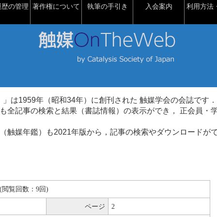
履歴の管理
著作権について
執筆の手引き
入会案内
利用方法・
talysis）」は1959年（昭和34年）に創刊された 触媒学会の会誌です．
も全記事の検索と結果（書誌情報）の表示ができ， 正会員・
（触媒年鑑）も2021年版から，記事の検索やダウンロードが
KB(閲覧回数：9回)
ページ
2